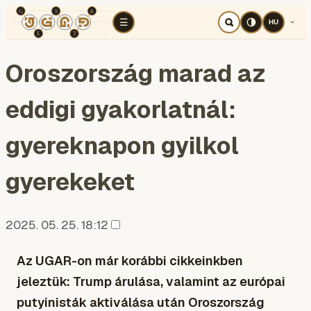
TÉR
ELEMZÉS
KOGNITÍV HÁBORÚ
RÉ
☰
HU
Oroszország marad az
eddigi gyakorlatnál:
gyereknapon gyilkol
gyerekeket
2025. 05. 25. 18:12
Az
UGAR
-on már korábbi cikkeinkben
jeleztük: Trump árulása, valamint az európai
putyinisták aktiválása után Oroszország