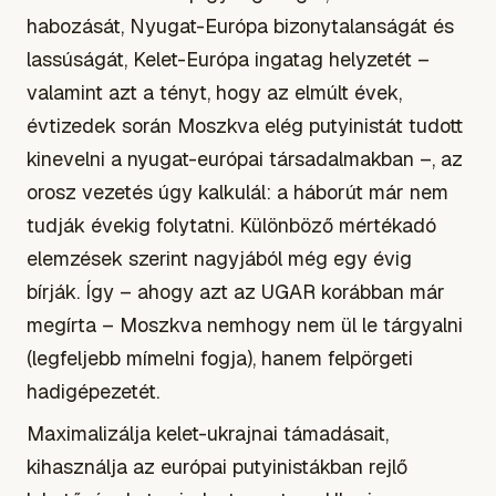
habozását, Nyugat-Európa bizonytalanságát és
lassúságát, Kelet-Európa ingatag helyzetét –
valamint azt a tényt, hogy az elmúlt évek,
évtizedek során Moszkva elég putyinistát tudott
kinevelni a nyugat-európai társadalmakban –, az
orosz vezetés úgy kalkulál: a háborút már nem
tudják évekig folytatni. Különböző mértékadó
elemzések szerint nagyjából még egy évig
bírják. Így – ahogy azt az
UGAR
korábban már
megírta – Moszkva nemhogy nem ül le tárgyalni
(legfeljebb mímelni fogja), hanem felpörgeti
hadigépezetét.
Maximalizálja kelet-ukrajnai támadásait,
kihasználja az európai putyinistákban rejlő