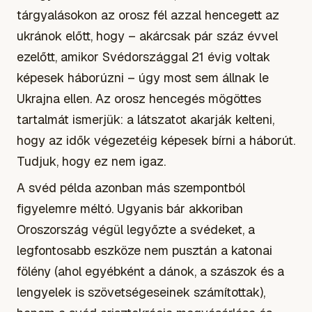
tárgyalásokon az orosz fél azzal hencegett az
ukránok előtt, hogy – akárcsak pár száz évvel
ezelőtt, amikor Svédországgal 21 évig voltak
képesek háborúzni – úgy most sem állnak le
Ukrajna ellen. Az orosz hencegés mögöttes
tartalmát ismerjük: a látszatot akarják kelteni,
hogy az idők végezetéig képesek bírni a háborút.
Tudjuk, hogy ez nem igaz.
A svéd példa azonban más szempontból
figyelemre méltó. Ugyanis bár akkoriban
Oroszország végül legyőzte a svédeket, a
legfontosabb eszköze nem pusztán a katonai
fölény (ahol egyébként a dánok, a szászok és a
lengyelek is szövetségeseinek számítottak),