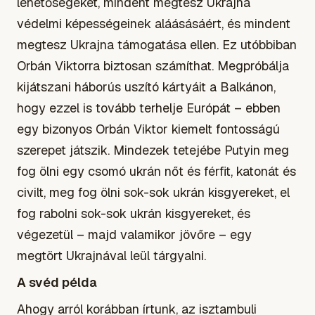
lehetőségeket, mindent megtesz Ukrajna
védelmi képességeinek aláásásáért, és mindent
megtesz Ukrajna támogatása ellen. Ez utóbbiban
Orbán Viktorra biztosan számíthat. Megpróbálja
kijátszani háborús uszító kártyáit a Balkánon,
hogy ezzel is tovább terhelje Európát – ebben
egy bizonyos Orbán Viktor kiemelt fontosságú
szerepet játszik. Mindezek tetejébe Putyin meg
fog ölni egy csomó ukrán nőt és férfit, katonát és
civilt, meg fog ölni sok-sok ukrán kisgyereket, el
fog rabolni sok-sok ukrán kisgyereket, és
végezetül – majd valamikor jövőre – egy
megtört Ukrajnával leül tárgyalni.
A svéd példa
Ahogy arról korábban írtunk, az isztambuli