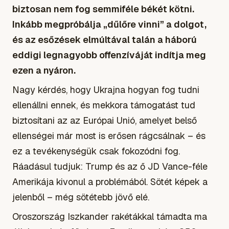
biztosan nem fog semmiféle békét kötni.
Inkább megpróbálja „dűlőre vinni” a dolgot,
és az esőzések elmúltával talán a háború
eddigi legnagyobb offenzíváját indítja meg
ezen a nyáron.
Nagy kérdés, hogy Ukrajna hogyan fog tudni
ellenállni ennek, és mekkora támogatást tud
biztosítani az az Európai Unió, amelyet belső
ellenségei már most is erősen rágcsálnak – és
ez a tevékenységük csak fokozódni fog.
Ráadásul tudjuk: Trump és az ő JD Vance-féle
Amerikája kivonul a problémából. Sötét képek a
jelenből – még sötétebb jövő elé.
Oroszország Iszkander rakétákkal támadta ma