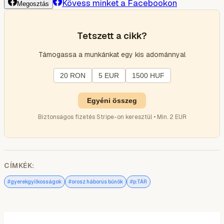
Kövess minket a Facebookon
Megosztás
Tetszett a cikk?
Támogassa a munkánkat egy kis adománnyal
20 RON
5 EUR
1500 HUF
Egyéni összeg
Biztonságos fizetés Stripe-on keresztül • Min. 2 EUR
CÍMKÉK:
#
#
#
gyerekgyilkosságok
orosz háborús bűnök
p:TÁR