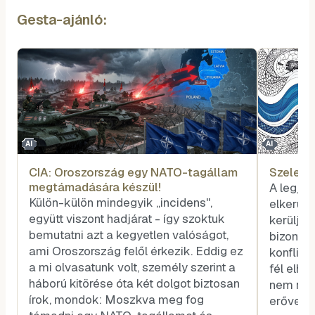
Gesta-ajánló:
AI
AI
CIA: Oroszország egy NATO-tagállam
Szele T
megtámadására készül!
A legjo
Külön-külön mindegyik „incidens",
elkerülé
együtt viszont hadjárat - így szoktuk
kerüljük
bemutatni azt a kegyetlen valóságot,
bizonyít
ami Oroszország felől érkezik. Eddig ez
konflik
a mi olvasatunk volt, személy szerint a
fél elhá
háború kitörése óta két dolgot biztosan
nem rend
írok, mondok: Moszkva meg fog
erővel,