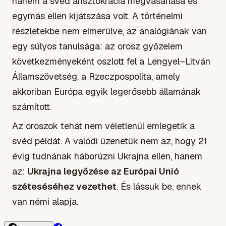
hanem a svéd arisztokrácia megvásárlása és
egymás ellen kijátszása volt. A történelmi
részletekbe nem elmerülve, az analógiának van
egy súlyos tanulsága: az orosz győzelem
következményeként oszlott fel a Lengyel–Litván
Államszövetség, a
Rzeczpospolita
, amely
akkoriban Európa egyik legerősebb államának
számított.
Az oroszok tehát nem véletlenül emlegetik a
svéd példát. A valódi üzenetük nem az, hogy 21
évig tudnának háborúzni Ukrajna ellen, hanem
az:
Ukrajna legyőzése az Európai Unió
széteséséhez vezethet
. És lássuk be, ennek
van némi alapja.