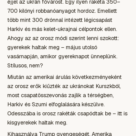
éjjel az ukrán fővárost. Egy ilyen rakéta 350–
700 kilónyi robbanóanyagot hordoz. Emellett
több mint 300 drónnal intézett légicsapást
Harkiv és más kelet-ukrajnai célpontok ellen.
Ahogy az az orosz módi szerint lenni szokott:
gyerekek haltak meg – május utolsó
vasárnapján, amikor gyereknapot ünneplünk.
Stílusos, nem?
Miután az amerikai árulás következményeként
az orosz erők kiűzték az ukránokat Kurszkból,
most csapatösszevonás zajlik a térségben,
Harkiv és Szumi elfoglalására készülve.
Odesszába is orosz rakéták csapódtak be – itt is
kisgyerekek haltak meg.
Kihasználva Trump gyengeségét, Amerika