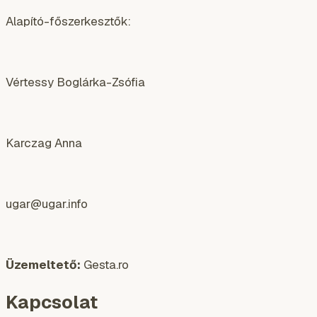
Alapító-főszerkesztők:
Vértessy Boglárka-Zsófia
Karczag Anna
ugar@ugar.info
Üzemeltető:
Gesta.ro
Kapcsolat