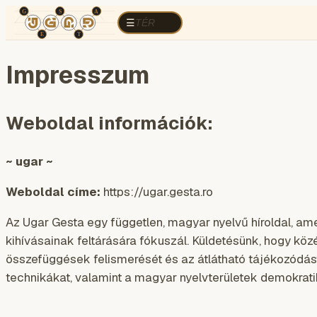
TÉR
ELEMZÉS
KOGNITÍV HÁBORÚ
R
TÉR
☰
Impresszum
Weboldal információk:
~
ugar
~
Weboldal címe:
https://
ugar
.gesta.ro
Az Ugar Gesta egy független, magyar nyelvű híroldal, am
kihívásainak feltárására fókuszál. Küldetésünk, hogy kö
összefüggések felismerését és az átlátható tájékozódást.
technikákat, valamint a magyar nyelvterületek demokrati