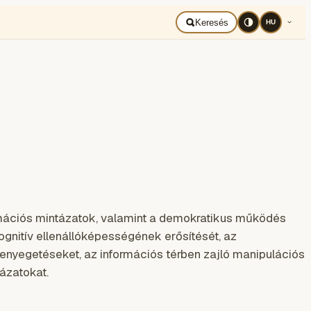
BAD UKRAJNA
Română
Keresés
HU
ormációs mintázatok, valamint a demokratikus működés
ognitív ellenállóképességének erősítését, az
fenyegetéseket, az információs térben zajló manipulációs
ázatokat.