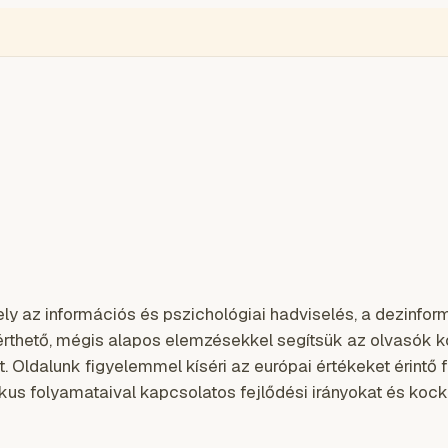
ÉGIÓ
ENGLISH
VIDEÓ
BLOGOK
VOKS
TOLVAJMONITOR
SZA
ely az információs és pszichológiai hadviselés, a dezinf
zérthető, mégis alapos elemzésekkel segítsük az olvasók k
 Oldalunk figyelemmel kíséri az európai értékeket érintő 
kus folyamataival kapcsolatos fejlődési irányokat és kock