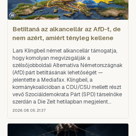
AI
Betiltaná az alkancellár az AfD-t, de
nem azért, amiért tényleg kellene
Lars Klingbeil német alkancellár támogatja,
hogy komolyan megvizsgálják a
szélsőjobboldali Alternatíva Németországnak
(AfD) párt betiltásának lehetőségét —
jelentette a Mediafax. Klingbeil, a
kormánykoalícióban a CDU/CSU mellett részt
vevő Szociáldemokrata Párt (SPD) társelnöke
szerdán a Die Zeit hetilapban megjelent
cikkben állt ki az eljárás megfontolása mellett.
2026. 08. 05. 21:37
Megerősítette az AfD körüli „egé