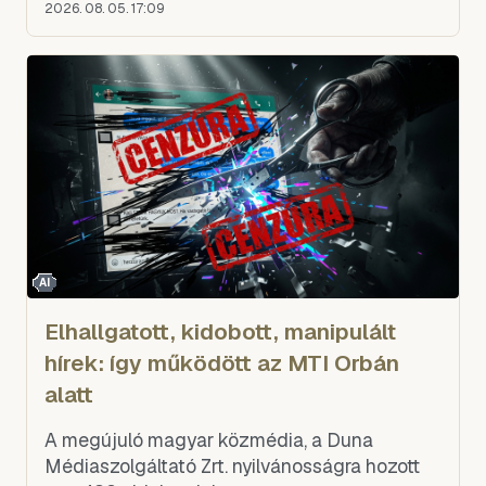
bizottság is kedvező jelentést adott a
2026. 08. 05. 17:09
tervezetről, mindössze két el
AI
Elhallgatott, kidobott, manipulált
hírek: így működött az MTI Orbán
alatt
A megújuló magyar közmédia, a Duna
Médiaszolgáltató Zrt. nyilvánosságra hozott