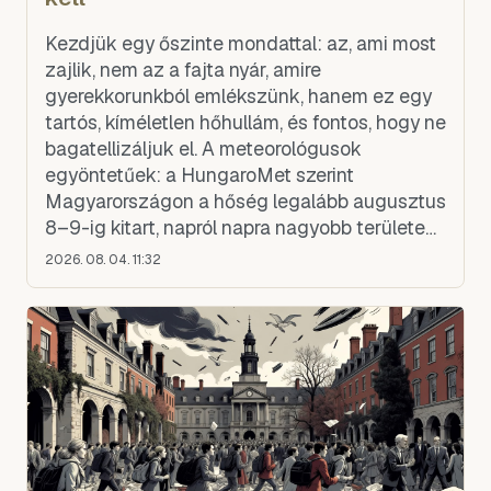
Kezdjük egy őszinte mondattal: az, ami most
zajlik, nem az a fajta nyár, amire
gyerekkorunkból emlékszünk, hanem ez egy
tartós, kíméletlen hőhullám, és fontos, hogy ne
bagatellizáljuk el. A meteorológusok
egyöntetűek: a HungaroMet szerint
Magyarországon a hőség legalább augusztus
8–9-ig kitart, napról napra nagyobb területen
kúszik 40 fok fölé a délutáni csúcs, és
2026. 08. 04. 11:32
jelentős, országos eső nincs kilá