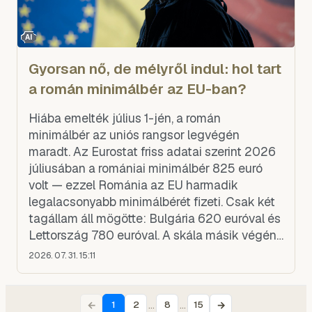
AI
Gyorsan nő, de mélyről indul: hol tart
a román minimálbér az EU-ban?
Hiába emelték július 1-jén, a román
minimálbér az uniós rangsor legvégén
maradt. Az Eurostat friss adatai szerint 2026
júliusában a romániai minimálbér 825 euró
volt — ezzel Románia az EU harmadik
legalacsonyabb minimálbérét fizeti. Csak két
tagállam áll mögötte: Bulgária 620 euróval és
Lettország 780 euróval. A skála másik végén
a nyugati tagállamok állnak, ahol a
2026. 07. 31. 15:11
minimálbér meghaladja a 2000 eur
←
…
…
→
1
2
8
15