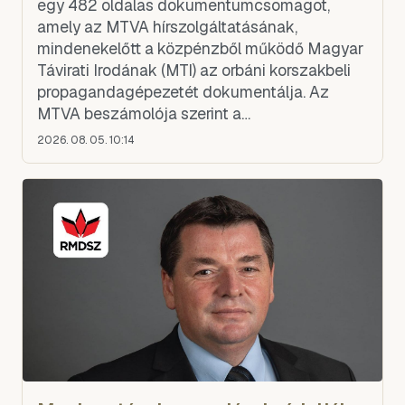
egy 482 oldalas dokumentumcsomagot,
amely az MTVA hírszolgáltatásának,
mindenekelőtt a közpénzből működő Magyar
Távirati Irodának (MTI) az orbáni korszakbeli
propagandagépezetét dokumentálja. Az
MTVA beszámolója szerint a
dokumentumokat az intézmény néhány
2026. 08. 05. 10:14
munkatársa, egy magát „PRO DOMO
munkacsoportnak" nevező tudósító