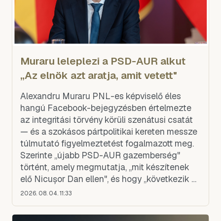
Muraru leleplezi a PSD-AUR alkut
„Az elnök azt aratja, amit vetett"
Alexandru Muraru PNL-es képviselő éles
hangú Facebook-bejegyzésben értelmezte
az integritási törvény körüli szenátusi csatát
— és a szokásos pártpolitikai kereten messze
túlmutató figyelmeztetést fogalmazott meg.
Szerinte „újabb PSD-AUR gazemberség"
történt, amely megmutatja, „mit készítenek
elő Nicușor Dan ellen", és hogy „következik a
felfüggesztési és menesztési tervezet".
2026. 08. 04. 11:33
Muraru szerint az eln