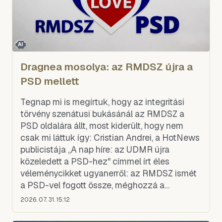
AI
Dragnea mosolya: az RMDSZ újra a
PSD mellett
Tegnap mi is megírtuk, hogy az integritási
törvény szenátusi bukásánál az RMDSZ a
PSD oldalára állt, most kiderült, hogy nem
csak mi láttuk így: Cristian Andrei, a HotNews
publicistája „A nap híre: az UDMR újra
közeledett a PSD-hez" címmel írt éles
véleménycikket ugyanerről: az RMDSZ ismét
a PSD-vel fogott össze, méghozzá a
legrosszabb ügyben, a politikusi vagyon
2026. 07. 31. 15:12
eltitkolásában.