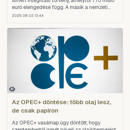
ismert integritási törvény, amelytől 770 millió
euró elengedése függ. A másik a nemzeti
biodiverzitás-megőrzési stratégia, amely s
2026. 08. 03. 13:44
AI
Az OPEC+ döntése: több olaj lesz,
de csak papíron
Az OPEC+ vasárnap úgy döntött, hogy
szeptembertől ismét növeli az olajkitermelést