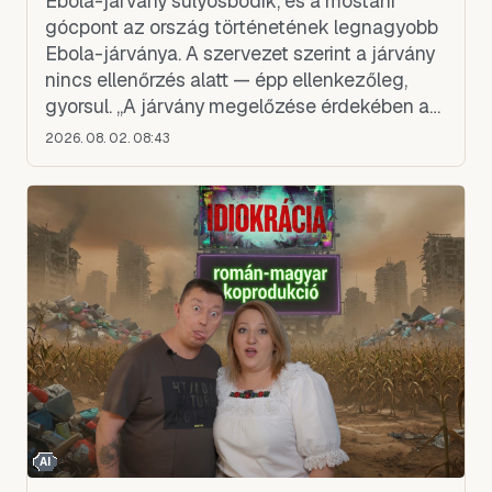
Ebola-járvány súlyosbodik, és a mostani
gócpont az ország történetének legnagyobb
Ebola-járványa. A szervezet szerint a járvány
nincs ellenőrzés alatt — épp ellenkezőleg,
gyorsul. „A járvány megelőzése érdekében a
beavatkozási tevékenységek jelentős
2026. 08. 02. 08:43
fokozására van szükség" — közölte a WHO a
sz
AI