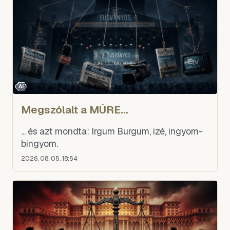
AI
Megszólalt a MÚRE...
... és azt mondta: Irgum Burgum, izé, ingyom-
bingyom.
2026. 08. 05. 18:54