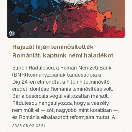
AI
Hajszál híján leminősítették
Romániát, kaptunk némi haladékot
Eugen Rădulescu, a Román Nemzeti Bank
(BNR) kormányzójának tanácsadója a
Digi24-en elmondta: a Fitch hitelminősítő
eredeti döntése Románia leminősítése volt.
Bár a besorolás végül változatlan maradt,
Rădulescu hangsúlyozza, hogy a veszély
nem múlt el — sőt, nagyobb, mint korábban —,
és Románia elhalasztott reformjaira mutat. A
tanácsadó azt is elmagyarázta, milyen hibás
2026. 08. 02. 08:51
lépések vezettek a mostani