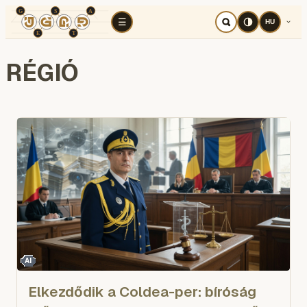
TÉR
ELEMZÉS
KOGNITÍV HÁBORÚ
RÉ
☰
HU
RÉGIÓ
AI
Elkezdődik a Coldea-per: bíróság