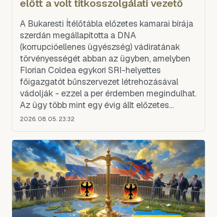
előtt a volt titkosszolgálati vezető
A Bukaresti Ítélőtábla előzetes kamarai bírája
szerdán megállapította a DNA
(korrupcióellenes ügyészség) vádiratának
törvényességét abban az ügyben, amelyben
Florian Coldea egykori SRI-helyettes
főigazgatót bűnszervezet létrehozásával
vádolják - ezzel a per érdemben megindulhat.
Az ügy több mint egy évig állt előzetes
kamarai szakaszban a Bukaresti Ítélőtáblán
2026. 08. 05. 23:32
— vagyis a védelem közel egy éven át