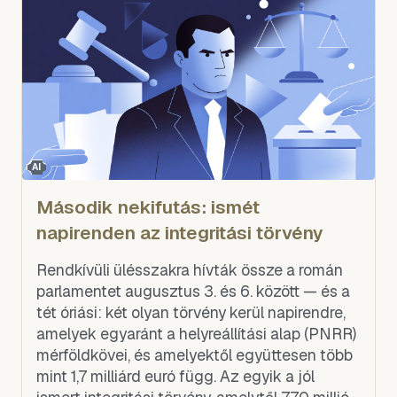
AI
Második nekifutás: ismét
napirenden az integritási törvény
Rendkívüli ülésszakra hívták össze a román
parlamentet augusztus 3. és 6. között — és a
tét óriási: két olyan törvény kerül napirendre,
amelyek egyaránt a helyreállítási alap (PNRR)
mérföldkövei, és amelyektől együttesen több
mint 1,7 milliárd euró függ. Az egyik a jól