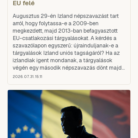
EU felé
Augusztus 29-én Izland népszavazást tart
arról, hogy folytassa-e a 2009-ben
megkezdett, majd 2013-ban befagyasztott
EU-csatlakozási tárgyalásokat. A kérdés a
szavazólapon egyszerű: újrainduljanak-e a
tárgyalások Izland uniós tagságáról? Ha az
izlandiak igent mondanak, a tárgyalások
végén egy második népszavazás dönt majd
magáról a belépésről. Az ügyet Kristrún
2026. 07. 31. 15:11
Frostadóttir balközép miniszterelnök