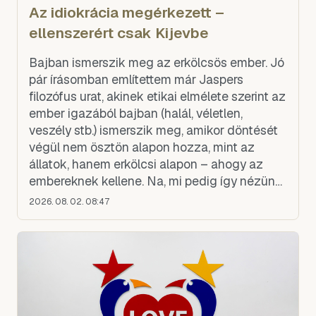
Az idiokrácia megérkezett –
ellenszerért csak Kijevbe
Bajban ismerszik meg az erkölcsös ember. Jó
pár írásomban említettem már Jaspers
filozófus urat, akinek etikai elmélete szerint az
ember igazából bajban (halál, véletlen,
veszély stb.) ismerszik meg, amikor döntését
végül nem ösztön alapon hozza, mint az
állatok, hanem erkölcsi alapon – ahogy az
embereknek kellene. Na, mi pedig így nézünk
ki most:
2026. 08. 02. 08:47