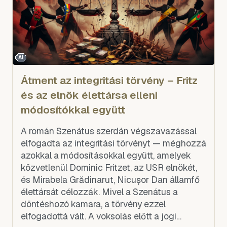
AI
Átment az integritási törvény – Fritz
és az elnök élettársa elleni
módosítókkal együtt
A román Szenátus szerdán végszavazással
elfogadta az integritási törvényt — méghozzá
azokkal a módosításokkal együtt, amelyek
közvetlenül Dominic Fritzet, az USR elnökét,
és Mirabela Grădinarut, Nicușor Dan államfő
élettársát célozzák. Mivel a Szenátus a
döntéshozó kamara, a törvény ezzel
elfogadottá vált. A voksolás előtt a jogi