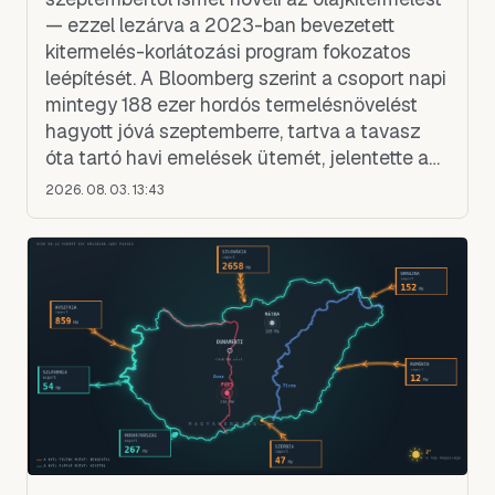
— ezzel lezárva a 2023-ban bevezetett
kitermelés-korlátozási program fokozatos
leépítését. A Bloomberg szerint a csoport napi
mintegy 188 ezer hordós termelésnövelést
hagyott jóvá szeptemberre, tartva a tavasz
óta tartó havi emelések ütemét, jelentette a
Mediafax. A döntést a program hét résztvevő
2026. 08. 03. 13:43
állama hozta: Szaúd