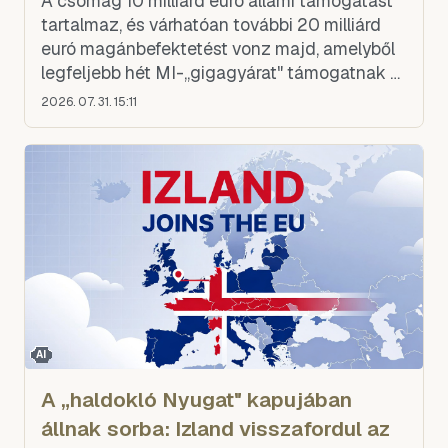
A csomag 10 milliárd euró állami támogatást
tartalmaz, és várhatóan további 20 milliárd
euró magánbefektetést vonz majd, amelyből
legfeljebb hét MI-„gigagyárat" támogatnak —
ezek fejlesztik és tanítják majd a következő
2026. 07. 31. 15:11
generációs mesterség
AI
A „haldokló Nyugat" kapujában
állnak sorba: Izland visszafordul az