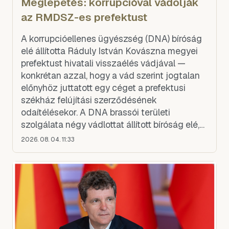
Meglepetés: korrupcióval vádolják
az RMDSZ-es prefektust
A korrupcióellenes ügyészség (DNA) bíróság
elé állította Ráduly István Kovászna megyei
prefektust hivatali visszaélés vádjával —
konkrétan azzal, hogy a vád szerint jogtalan
előnyhöz juttatott egy céget a prefektusi
székház felújítási szerződésének
odaítélésekor. A DNA brassói területi
szolgálata négy vádlottat állított bíróság elé,
ők szabadlábon védekezhetnek: Ráduly
2026. 08. 04. 11:33
István Kovászna megyei prefe