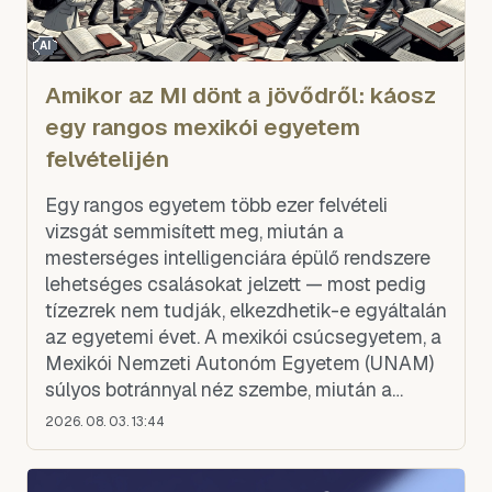
AI
Amikor az MI dönt a jövődről: káosz
egy rangos mexikói egyetem
felvételijén
Egy rangos egyetem több ezer felvételi
vizsgát semmisített meg, miután a
mesterséges intelligenciára épülő rendszere
lehetséges csalásokat jelzett — most pedig
tízezrek nem tudják, elkezdhetik-e egyáltalán
az egyetemi évet. A mexikói csúcsegyetem, a
Mexikói Nemzeti Autonóm Egyetem (UNAM)
súlyos botránnyal néz szembe, miután a
történetében először használt MI-alapú
2026. 08. 03. 13:44
rendszert az online zajló felvéte