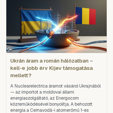
AI
Ukrán áram a román hálózatban –
kell-e jobb érv Kijev támogatása
mellett?
A Nuclearelectrica áramot vásárol Ukrajnából
— az importot a moldovai állami
energiaszolgáltató, az Energocom
közreműködésével bonyolítja. A behozott
energia a Cernavodă-i atomerőmű 1-es