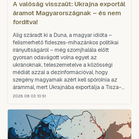
A valóság visszaüt: Ukrajna exportál
áramot Magyarországnak – és nem
fordítva!
Alig száradt ki a Duna, a magyar idióta –
felismerhető fideszes-mihazánkos politikai
irányultságáról – még szomjhalála előtt
gyorsan odavágott volna egyet az
ukránoknak, teleszemetelve a közösségi
médiát azzal a dezinformációval, hogy
szegény magyarnak azért kell spórolnia az
árammal, mert Ukrajnába exportálja a Tisza-
kormány, Magyar Péter pedig személyesen
2026. 08. 03. 10:51
viszi át Skála-szatyorban Záhonynál a tö