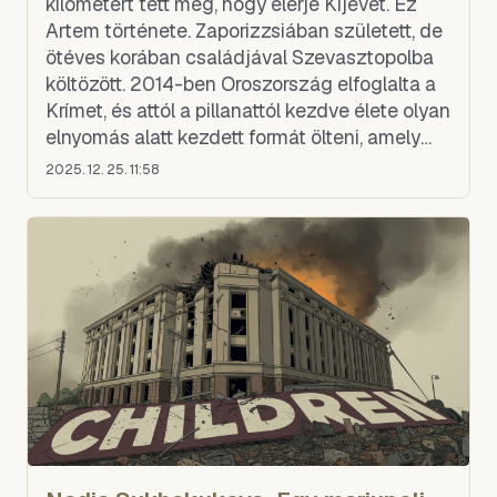
kilométert tett meg, hogy elérje Kijevet. Ez
Artem története. Zaporizzsiában született, de
ötéves korában családjával Szevasztopolba
költözött. 2014-ben Oroszország elfoglalta a
Krímet, és attól a pillanattól kezdve élete olyan
elnyomás alatt kezdett formát ölteni, amely
nem hagyott választást – írja Suspilne.
2025. 12. 25. 11:58