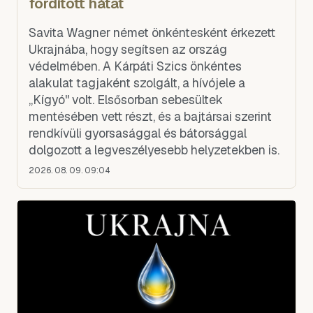
fordított hátat
Savita Wagner német önkéntesként érkezett
Ukrajnába, hogy segítsen az ország
védelmében. A Kárpáti Szics önkéntes
alakulat tagjaként szolgált, a hívójele a
„Kígyó" volt. Elsősorban sebesültek
mentésében vett részt, és a bajtársai szerint
rendkívüli gyorsasággal és bátorsággal
dolgozott a legveszélyesebb helyzetekben is.
2026. 08. 09. 09:04