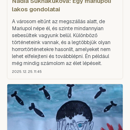
Nadia Sukhakukova: Egy mariupoli
lakos gondolatai
A városom eltűnt az megszállás alatt, de
Mariupol népe él, és szinte mindannyian
sebesültek vagyunk belül. Különböző
történeteink vannak, és a legtöbbjük olyan
horrortörténetekre hasonlít, amelyeket nem
lehet elfelejteni és továbblépni. Én például
még mindig számolom az élet lépéseit.
2025. 12. 25. 11:45