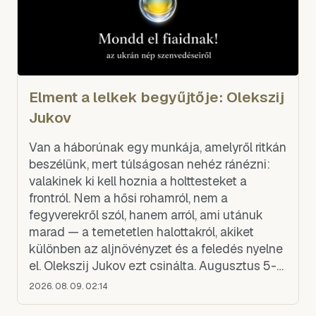
Elment a lelkek begyűjtője: Olekszij
Jukov
Van a háborúnak egy munkája, amelyről ritkán
beszélünk, mert túlságosan nehéz ránézni:
valakinek ki kell hoznia a holttesteket a
frontról. Nem a hősi rohamról, nem a
fegyverekről szól, hanem arról, ami utánuk
marad — a temetetlen halottakról, akiket
különben az aljnövényzet és a feledés nyelne
el. Olekszij Jukov ezt csinálta. Augusztus 5-
én, egy taposóaknára lépve, épp e munka
2026. 08. 09. 02:14
közben halt meg, neg