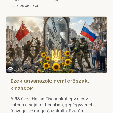
2026. 08. 05. 23:31
AI
Ezek ugyanazok: nemi erőszak,
kínzások
A 63 éves Halina Tiscsenkót egy orosz
katona a saját otthonában, gépfegyverrel
fenyegetve megerőszakolta. Ezután