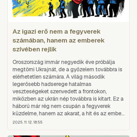
Az igazi erő nem a fegyverek
számában, hanem az emberek
szívében rejlik
Oroszország immár negyedik éve próbálja
megtörni Ukrajnát, de a győzelem továbbra is
elérhetetlen számára. A világ második
legerősebb hadserege hatalmas
veszteségeket szenvedett a frontokon,
miközben az ukrán nép továbbra is kitart. Ez a
háború már rég nem csupán a fegyverek
küzdelme, hanem az akarat, a hit és az emberi
méltóság próbája is.
2025. 11. 12. 18:55