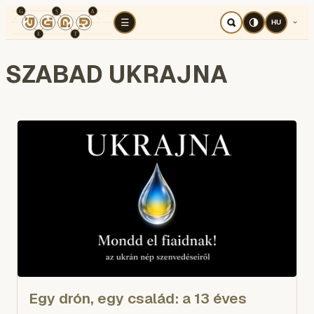
TÉR
ELEMZÉS
KOGNITÍV HÁBORÚ
RÉ
☰
HU
SZABAD UKRAJNA
Egy drón, egy család: a 13 éves