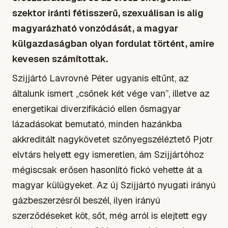
szektor iránti fétisszerű, szexuálisan is alig
magyarázható vonzódását, a magyar
külgazdaságban olyan fordulat történt, amire
kevesen számítottak.
Szijjártó Lavrovné Péter ugyanis eltűnt, az
általunk ismert „csőnek két vége van”, illetve az
energetikai diverzifikáció ellen ősmagyar
lázadásokat bemutató, minden hazánkba
akkreditált nagykövetet szőnyegszéléztető Pjotr
elvtárs helyett egy ismeretlen, ám Szijjártóhoz
mégiscsak erősen hasonlító fickó vehette át a
magyar külügyeket. Az új Szijjártó nyugati irányú
gázbeszerzésről beszél, ilyen irányú
szerződéseket köt, sőt, még arról is elejtett egy