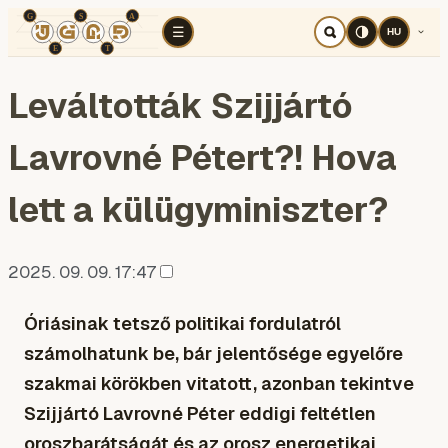
TÉR
ELEMZÉS
KOGNITÍV HÁBORÚ
RÉ
☰
HU
Leváltották Szijjártó
Lavrovné Pétert?! Hova
lett a külügyminiszter?
2025. 09. 09. 17:47
Óriásinak tetsző politikai fordulatról
számolhatunk be, bár jelentősége egyelőre
szakmai körökben vitatott, azonban tekintve
Szijjártó Lavrovné Péter eddigi feltétlen
oroszbarátságát és az orosz energetikai