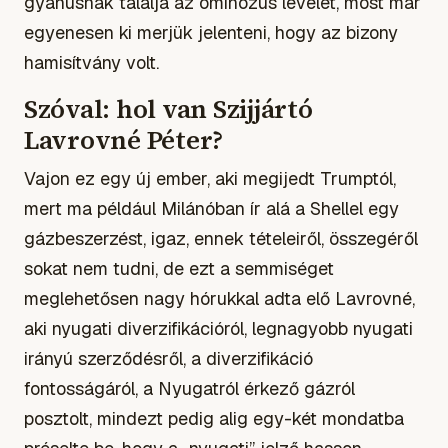
gyanúsnak találja az ominózus levelet, most már
egyenesen ki merjük jelenteni, hogy az bizony
hamisítvány volt.
Szóval: hol van Szijjártó
Lavrovné Péter?
Vajon ez egy új ember, aki megijedt Trumptól,
mert ma például Milánóban ír alá a Shellel egy
gázbeszerzést, igaz, ennek tételeiről, összegéről
sokat nem tudni, de ezt a semmiséget
meglehetősen nagy hórukkal adta elő Lavrovné,
aki nyugati diverzifikációról, legnagyobb nyugati
irányú szerződésről, a diverzifikáció
fontosságáról, a Nyugatról érkező gázról
posztolt, mindezt pedig alig egy-két mondatba