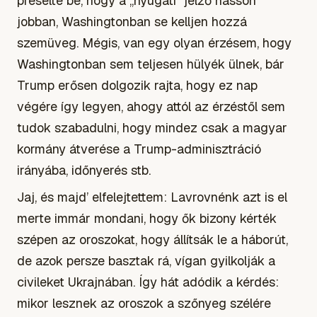
préselte be, hogy a „nyugati” jelző hasson
jobban, Washingtonban se kelljen hozzá
szemüveg. Mégis, van egy olyan érzésem, hogy
Washingtonban sem teljesen hülyék ülnek, bár
Trump erősen dolgozik rajta, hogy ez nap
végére így legyen, ahogy attól az érzéstől sem
tudok szabadulni, hogy mindez csak a magyar
kormány átverése a Trump-adminisztráció
irányába, időnyerés stb.
Jaj, és majd’ elfelejtettem: Lavrovnénk azt is el
merte immár mondani, hogy ők bizony kérték
szépen az oroszokat, hogy állítsák le a háborút,
de azok persze basztak rá, vígan gyilkolják a
civileket Ukrajnában. Így hát adódik a kérdés:
mikor lesznek az oroszok a szőnyeg szélére