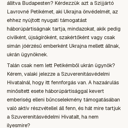
állítva Budapesten? Kérdezzük azt a Szijjártó
Lavrovné Petikémet, aki Ukrajna önvédelmét, az
ehhez nyújtott nyugati támogatást
háborúpártiságnak tartja, mindazokat, akik pedig
civilként, újságíróként, szakértőként vagy csak
simán jóérzésű emberként Ukrajna mellett állnak,
ukrán ügynöknek.
Talán csak nem lett Petikémből ukrán ügynök?
Kérem, valaki jelezze a Szuverenitásvédelmi
Hivatalnál, hogy itt fennforgás van. A hazaárulás
minősített esete háborúpártisággal kevert
emberiség elleni bűncselekmény támogatásában
való aktív részvétellel áll fenn, és hát mire tartjuk
a Szuverenitásvédelmi Hivatalt, ha nem
ilyesmire?