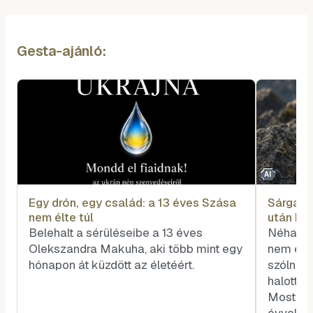
Gesta-ajánló:
AI
Egy drón, egy család: a 13 éves Szása
Sárga vi
nem élte túl
után biz
Belehalt a sérüléseibe a 13 éves
Néha a 
Olekszandra Makuha, aki több mint egy
nem egy
hónapon át küzdött az életéért.
szólnak,
halott z
Most épp
évvel az