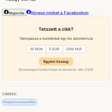
Kövess minket a Facebookon
Megosztás
Tetszett a cikk?
Támogassa a munkánkat egy kis adománnyal
20 RON
5 EUR
1500 HUF
Egyéni összeg
Biztonságos fizetés Stripe-on keresztül • Min. 2 EUR
CÍMKÉK:
#
Szijjártó Lavrovné Péter