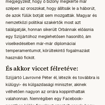
megjegyzést, hogy ő bizony megkérte már
szépen az oroszokat, hogy állítsák le a háborút,
de azok fülük botját sem mozgatták. Magyar és
nemzetközi politikai szakértők most azt
találgatják, honnan sikerült Orbánnak előásnia
egy Szijjártóhoz meglehetősen hasonlító, ám
viselkedésében már-már diplomáciai
temperamentumot, körültekintő fogalmazást
használó fickót.
És akkor viccet félretéve:
Szijjártó Lavrovné Péter él, létezik és továbbra is
külügyi- és külgazdasági miniszter, akinek
vélhetően nagyon az orrára koppinthattak
valahonnan. Nemrégiben egy Facebook-