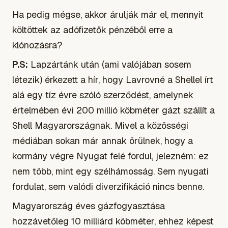
Ha pedig mégse, akkor árulják már el, mennyit
költöttek az adófizetők pénzéből erre a
klónozásra?
P.S:
Lapzártánk után (ami valójában sosem
létezik) érkezett a hír, hogy Lavrovné a Shellel írt
alá egy tíz évre szóló szerződést, amelynek
értelmében évi 200 millió köbméter gázt szállít a
Shell Magyarországnak. Mivel a közösségi
médiában sokan már annak örülnek, hogy a
kormány végre Nyugat felé fordul, jelezném: ez
nem több, mint egy szélhámosság. Sem nyugati
fordulat, sem valódi diverzifikáció nincs benne.
Magyarország éves gázfogyasztása
hozzávetőleg 10 milliárd köbméter, ehhez képest