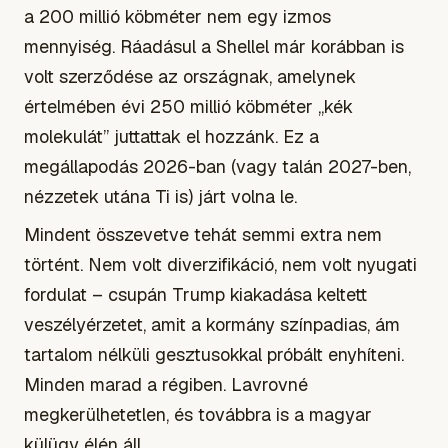
a 200 millió köbméter nem egy izmos
mennyiség. Ráadásul a Shellel már korábban is
volt szerződése az országnak, amelynek
értelmében évi 250 millió köbméter „kék
molekulát” juttattak el hozzánk. Ez a
megállapodás 2026-ban (vagy talán 2027-ben,
nézzetek utána Ti is) járt volna le.
Mindent összevetve tehát semmi extra nem
történt. Nem volt diverzifikáció, nem volt nyugati
fordulat – csupán Trump kiakadása keltett
veszélyérzetet, amit a kormány színpadias, ám
tartalom nélküli gesztusokkal próbált enyhíteni.
Minden marad a régiben. Lavrovné
megkerülhetetlen, és továbbra is a magyar
külügy élén áll.