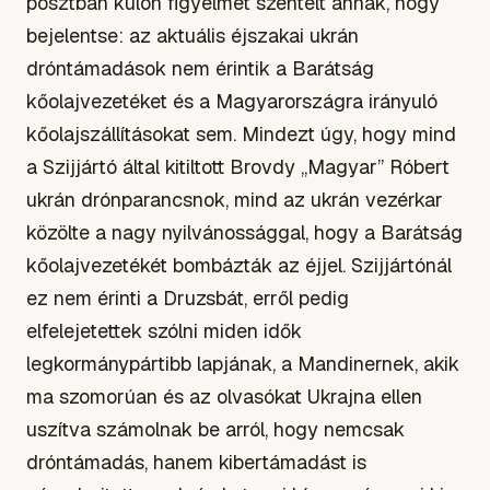
posztban külön figyelmet szentelt annak, hogy
bejelentse: az aktuális éjszakai ukrán
dróntámadások nem érintik a Barátság
kőolajvezetéket és a Magyarországra irányuló
kőolajszállításokat sem. Mindezt úgy, hogy mind
a Szijjártó által kitiltott Brovdy „Magyar” Róbert
ukrán drónparancsnok, mind az ukrán vezérkar
közölte a nagy nyilvánossággal, hogy a Barátság
kőolajvezetékét bombázták az éjjel. Szijjártónál
ez nem érinti a Druzsbát, erről pedig
elfelejetettek szólni miden idők
legkormánypártibb lapjának, a Mandinernek, akik
ma szomorúan és az olvasókat Ukrajna ellen
uszítva számolnak be arról, hogy nemcsak
dróntámadás, hanem kibertámadást is