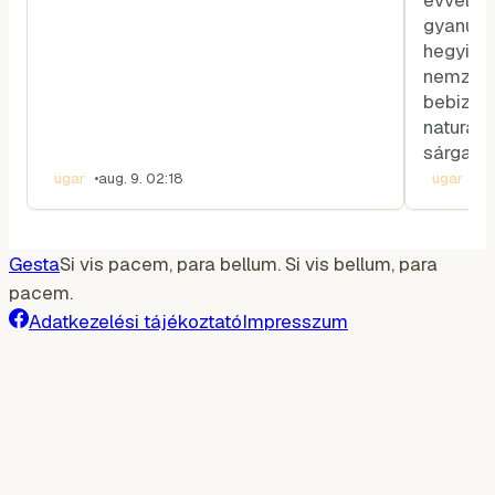
gyanút f
hegyi vi
nemzetk
bebizony
naturali
sárga sz
ugar
•
aug. 9. 02:18
ugar
•
au
Gesta
Si vis pacem, para bellum. Si vis bellum, para
pacem.
Adatkezelési tájékoztató
Impresszum