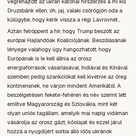
végrehajtott az ukrán katonai hírszerzés a mi kis
Druzsbánk ellen, óh, jaj, valaki csörögjön oda a
külügybe, hogy kérik vissza a régi Lavrovnét...
Aztán felröppent a hír, hogy Trump beszólt az
európai Hajlandóak Koalíciójának. Beszólásának
lényege valahogy úgy hangozhatott, hogy
Európának is le kell állnia az orosz
energiaforrások vásárlásával, Indiával és Kínával
szemben pedig szankciókat kell kivetnie az öreg
kontinensnek, ne várjon mindent Amerikától. A
beszélgetésen fekete-fehéren és név szerint lett
említve Magyarország és Szlovákia, mint két
olyan uniós tagállam, amelyik mai napig vidáman
vásárolja az orosz gázt, kőolajat és ezzel járul
hozzá a nyugdíjért sorba álló idős ukránok