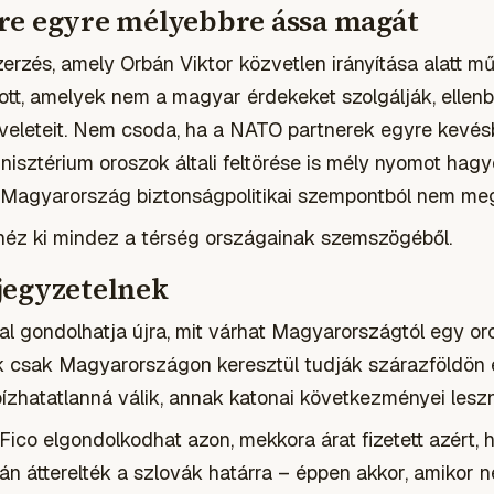
re egyre mélyebbre ássa magát
erzés, amely Orbán Viktor közvetlen irányítása alatt mű
ott, amelyek nem a magyar érdekeket szolgálják, ellenb
veleteit. Nem csoda, ha a NATO partnerek egyre kevé
nisztérium oroszok általi feltörése is mély nyomot hagy
 Magyarország biztonságpolitikai szempontból
nem meg
éz ki mindez a térség országainak szemszögéből.
jegyzetelnek
al gondolhatja újra, mit várhat Magyarországtól egy o
 csak Magyarországon keresztül tudják szárazföldön e
ízhatatlanná válik, annak katonai következményei lesz
Fico elgondolkodhat azon, mekkora árat fizetett azért,
 átterelték a szlovák határra – éppen akkor, amikor neki