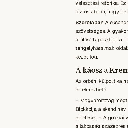
választási retorika. E
biztos abban, hogy nem
Szerbiában
Aleksandar
szövetséges. A gyakor
árulás” tapasztalata. T
tengelyhatalmak oldal
kezet fog.
A káosz a Krem
Az orbáni külpolitika 
értelmezhető.
– Magyarország megtag
Blokkolja a skandináv
elítélését. – A grúzia
a lakosság százezres 