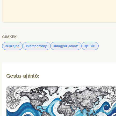
CÍMKÉK:
Ukrajna
kémbotrány
magyar-orosz
p:TÁR
#
#
#
#
Gesta-ajánló: