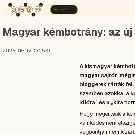
TÉR
ELEMZÉS
KOGNITÍV HÁBORÚ
R
TÉR
☰
Magyar kémbotrány: az új
2025. 05. 12. 20:53
A kismagyar kémbotrá
magyar sajtót, mégi
bloggerek tárták fel
szemben azokkal a ko
idióta” és a „kitart
Hogy megértsük a kémb
kémkedés nem elsziget
végpontján nem kizárt