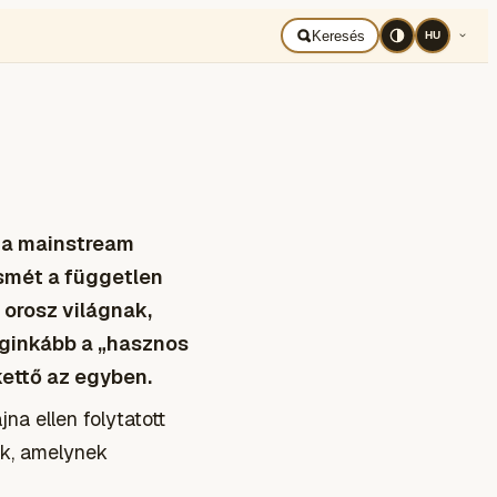
BAD UKRAJNA
Română
Keresés
HU
a a mainstream
smét a független
 orosz világnak,
eginkább a „hasznos
kettő az egyben.
a ellen folytatott
ak, amelynek