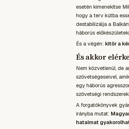
esetén kimenekítse Mil
hogy a terv kútba esse
destabilizálja a Balká
háborús előkészületekrő
És a végén:
kitör a k
És akkor elér
Nem közvetlenül, de a
szövetségeseivel, amiko
egy háborús agresszort
szövetségi rendszerek
A forgatókönyvek gyárt
irányba mutat:
Magyar
hatalmat gyakorolhat