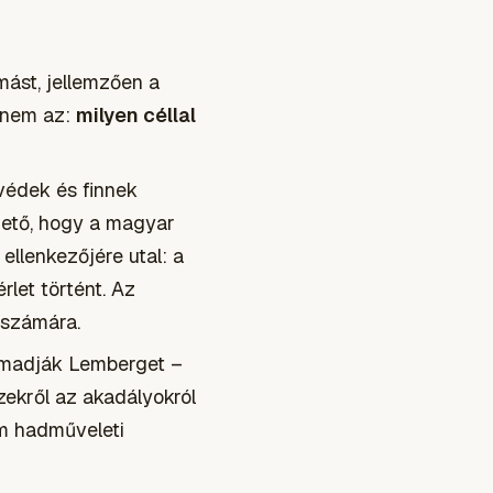
ást, jellemzően a
hanem az:
milyen céllal
védek és finnek
hető, hogy a magyar
ellenkezőjére utal: a
rlet történt. Az
ő számára.
támadják Lemberget –
zekről az akadályokról
em
hadműveleti