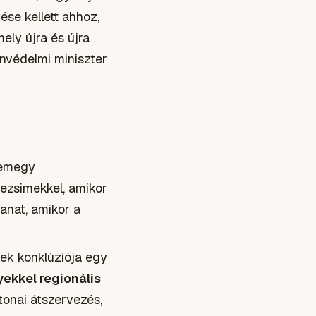
se kellett ahhoz,
ely újra és újra
onvédelmi miniszter
bemegy
rezsimekkel, amikor
lanat, amikor a
sek konklúziója egy
ekkel regionális
tonai átszervezés,