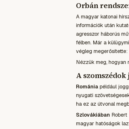
Orbán rendsze
A magyar katonai hírsz
információk után kutat
agresszor háborús mű
félben. Már a külügymi
végleg megerősítette:
Nézzük meg, hogyan n
A szomszédok 
Románia
például jogg
nyugati szövetségesek
ha ez az útvonal megb
Szlovákiában
Robert 
magyar hatóságok lazán