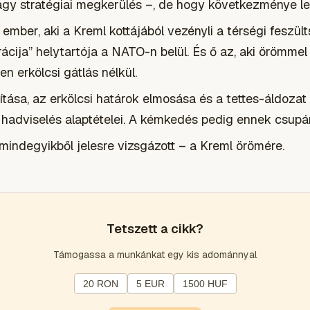
gy stratégiai megkerülés –, de hogy következménye le
ember, aki a Kreml kottájából vezényli a térségi feszü
ácija” helytartója a NATO-n belül. És ő az, aki örömmel 
en erkölcsi gátlás nélkül.
ítása, az erkölcsi határok elmosása és a tettes-áldozat 
 hadviselés alaptételei. A kémkedés pedig ennek csupán
indegyikből jelesre vizsgázott – a Kreml örömére.
Tetszett a cikk?
Támogassa a munkánkat egy kis adománnyal
20 RON
5 EUR
1500 HUF