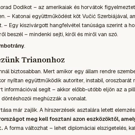
orad Dodikot – az amerikaiak és horvátok figyelmezteté
n. – Katonai együttműködést köt Vučić Szerbiájával, am
nt. – Egy kiszivárgott hangfelvétel tanúsága szerint a h
l beszél – mindenki sejti, kiről és miről van szó.
émbotrány
.
kezünk Trianonhoz
nnál biztosabban. Mert amikor egy állam rendre szem
r nyíltan együttműködik autoriter, instabil, oroszbarát 
 információval segít – akkor előbb-utóbb eljön az a pil
 döntéshozói meghúzzák a vonalat.
ása már zajlik. A hírszerzések asztalára letett elemzé
országot meg kell fosztani azon eszközöktől, amely
.
A forma változhat – lehet diplomáciai elszigetelés, ka