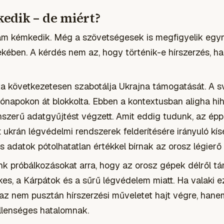
edik – de miért?
am kémkedik. Még a szövetségesek is megfigyelik egym
ekében. A kérdés nem az, hogy történik-e hírszerzés, 
 következetesen szabotálja Ukrajna támogatását. A s
napokon át blokkolta. Ebben a kontextusban aligha hi
nszerű adatgyűjtést végzett. Amit eddig tudunk, az épp 
 ukrán légvédelmi rendszerek felderítésére irányuló kísé
és adatok pótolhatatlan értékkel bírnak az orosz légier
nk próbálkozásokat arra, hogy az orosz gépek délről 
kes, a Kárpátok és a sűrű légvédelem miatt. Ha valaki e
, az nem pusztán hírszerzési műveletet hajt végre, han
llenséges hatalomnak.