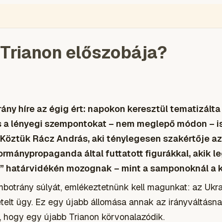
ÉGIÓ
ENGLISH
VIDEÓ
BLOGOK
VOKS
TOLVAJMONITOR
SZA
 Trianon előszobája?
ny híre az égig ért: napokon keresztül tematizált
s a lényegi szempontokat – nem meglepő módon – i
. Köztük Rácz András, aki
ténylegesen
szakértője az
rmánypropaganda által futtatott figurákkal, akik l
ott” határvidékén mozognak – mint a samponoknál a 
otrány súlyát, emlékeztetnünk kell magunkat: az Ukrajn
elt ügy. Ez egy újabb állomása annak az irányváltásn
, hogy egy újabb Trianon körvonalazódik.