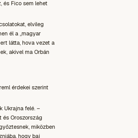
, és Fico sem lehet
solatokat, elvileg
nen él a „magyar
ert látta, hova vezet a
ek, akivel ma Orbán
reml érdekei szerint
 Ukrajna felé. –
t és Oroszország
t győztesnek, miközben
zniába, hogy baj