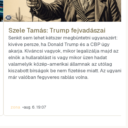
AI
Szele Tamás: Trump fejvadászai
Senkit sem lehet kétszer megbüntetni ugyanazért:
kivéve persze, ha Donald Trump és a CBP úgy
akarja. Kíváncsi vagyok, mikor legalizálja majd az
elnök a hullarablást is vagy mikor üzen hadat
valamelyik közép-amerikai államnak az utólag
kiszabott bírságok be nem fizetése miatt. Az ugyanis
már valóban fegyveres rablás volna.
zona
•
aug. 6. 19:07