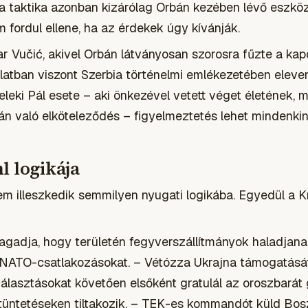
z a taktika azonban kizárólag Orbán kezében lévő eszköz
 fordul ellene, ha az érdekek úgy kívánják.
 Vučić, akivel Orbán látványosan szorosra fűzte a kapc
latban viszont Szerbia történelmi emlékezetében eleve
eleki Pál esete – aki önkezével vetett véget életének, m
án való elköteleződés – figyelmeztetés lehet mindenkin
l logikája
nem illeszkedik semmilyen nyugati logikába. Egyedül a K
adja, hogy területén fegyverszállítmányok haladjanak
 NATO-csatlakozásokat. – Vétózza Ukrajna támogatásá
i választásokat követően elsőként gratulál az oroszbará
tüntetéseken tiltakozik. – TEK-es kommandót küld Bos