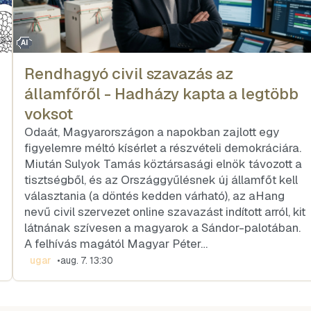
AI
Rendhagyó civil szavazás az
államfőről - Hadházy kapta a legtöbb
voksot
Odaát, Magyarországon a napokban zajlott egy
figyelemre méltó kísérlet a részvételi demokráciára.
Miután Sulyok Tamás köztársasági elnök távozott a
tisztségből, és az Országgyűlésnek új államfőt kell
választania (a döntés kedden várható), az aHang
nevű civil szervezet online szavazást indított arról, kit
látnának szívesen a magyarok a Sándor-palotában.
A felhívás magától Magyar Péter…
ugar
•
aug. 7. 13:30