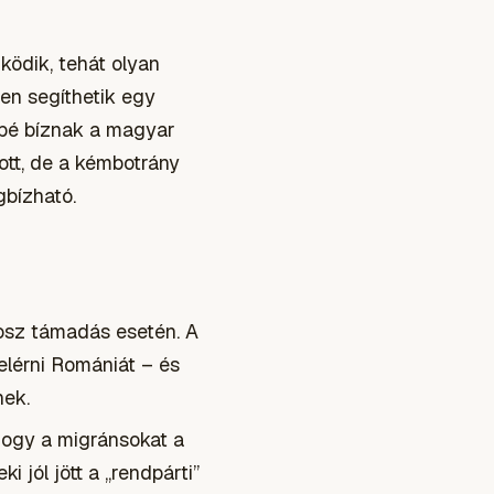
ködik, tehát olyan
en segíthetik egy
sbé bíznak a magyar
ott, de a kémbotrány
bízható
.
rosz támadás esetén. A
lérni Romániát – és
nek.
 hogy a migránsokat a
 jól jött a „rendpárti”