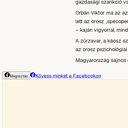
gazdasági szankció va
Orbán Viktor ma az az 
lett az orosz „specoper
– kaján vigyorral, mind
A zűrzavar, a káosz sz
az orosz pszichológiai
Magyarország sajnos m
Kövess minket a Facebookon
Megosztás