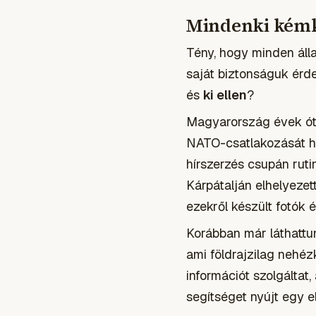
Mindenki kémk
Tény, hogy minden áll
saját biztonságuk érd
és
ki ellen
?
Magyarország évek óta
NATO-csatlakozását hó
hírszerzés csupán ruti
Kárpátalján elhelyezett
ezekről készült fotók 
Korábban már láthattu
ami földrajzilag nehéz
információt szolgáltat
segítséget
nyújt egy e