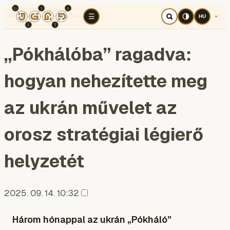
TÉR
ELEMZÉS
KOGNITÍV HÁBORÚ
RÉ
☰
HU
„Pókhálóba” ragadva:
hogyan nehezítette meg
az ukrán művelet az
orosz stratégiai légierő
helyzetét
2025. 09. 14. 10:32
Három hónappal az ukrán „Pókháló”