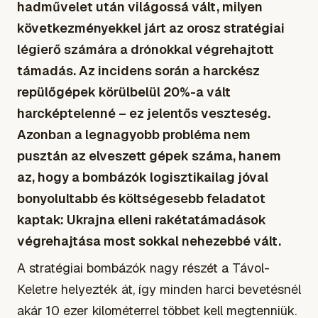
hadművelet után világossá vált, milyen
következményekkel járt az orosz stratégiai
légierő számára a drónokkal végrehajtott
támadás. Az incidens során a harckész
repülőgépek körülbelül 20%-a vált
harcképtelenné – ez jelentős veszteség.
Azonban a legnagyobb probléma nem
pusztán az elveszett gépek száma, hanem
az, hogy a bombázók logisztikailag jóval
bonyolultabb és költségesebb feladatot
kaptak: Ukrajna elleni rakétatámadások
végrehajtása most sokkal nehezebbé vált.
A stratégiai bombázók nagy részét a Távol-
Keletre helyezték át, így minden harci bevetésnél
akár 10 ezer kilométerrel többet kell megtenniük.