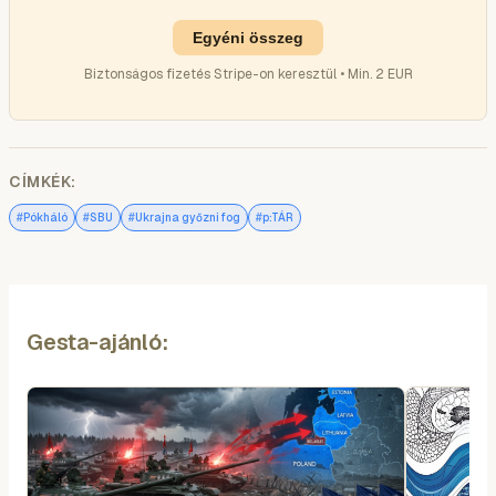
Egyéni összeg
Biztonságos fizetés Stripe-on keresztül • Min. 2 EUR
CÍMKÉK:
#
#
#
#
Pókháló
SBU
Ukrajna győzni fog
p:TÁR
Gesta-ajánló: