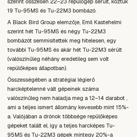
szerint összesen 22–23 repülőgép sérült, köztük
19 Tu-95MS és Tu-22M3 bombázó.
A Black Bird Group elemzője, Emil Kastehelmi
szerint hét Tu-95MS és négy Tu-22M3
bombázót semmisítettek meg hitelesen, egy
további Tu-95MS és akár hét Tu-22M3 sérült
(valószínűleg néhány eredetileg sem volt
repülőképes állapotban).
Összességében a stratégiai légierő
harcképtelenné vált gépeinek száma
valószínűleg nem haladja meg a 12–14 darabot ,
ami a teljes ismert állomány kevesebb mint 15%-
a. Valójában a drónok többsége repülőképes
gépeket talált el, így a teljes harcképes Tu-
95MS és Tu-22M3 gépek mintegy 20%-a