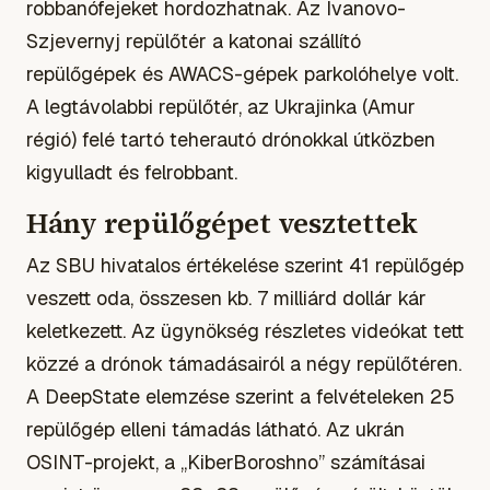
robbanófejeket hordozhatnak. Az Ivanovo-
Szjevernyj repülőtér a katonai szállító
repülőgépek és AWACS-gépek parkolóhelye volt.
A legtávolabbi repülőtér, az Ukrajinka (Amur
régió) felé tartó teherautó drónokkal útközben
kigyulladt és felrobbant.
Hány repülőgépet vesztettek
Az SBU hivatalos értékelése szerint 41 repülőgép
veszett oda, összesen kb. 7 milliárd dollár kár
keletkezett. Az ügynökség részletes videókat tett
közzé a drónok támadásairól a négy repülőtéren.
A DeepState elemzése szerint a felvételeken 25
repülőgép elleni támadás látható. Az ukrán
OSINT-projekt, a „KiberBoroshno” számításai