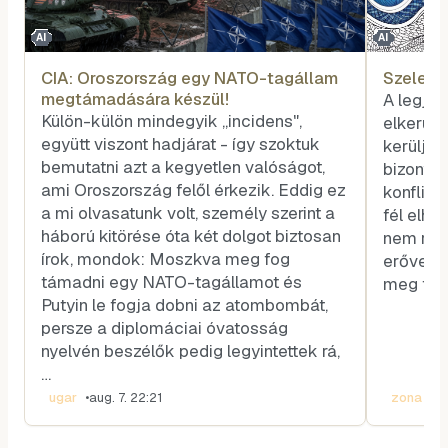
AI
AI
CIA: Oroszország egy NATO-tagállam
Szele T
megtámadására készül!
A legjo
Külön-külön mindegyik „incidens",
elkerülé
együtt viszont hadjárat - így szoktuk
kerüljük
bemutatni azt a kegyetlen valóságot,
bizonyít
ami Oroszország felől érkezik. Eddig ez
konflik
a mi olvasatunk volt, személy szerint a
fél elhá
háború kitörése óta két dolgot biztosan
nem rend
írok, mondok: Moszkva meg fog
erővel,
támadni egy NATO-tagállamot és
meg fogj
Putyin le fogja dobni az atombombát,
persze a diplomáciai óvatosság
nyelvén beszélők pedig legyintettek rá,
…
ugar
•
aug. 7. 22:21
zona
•
au