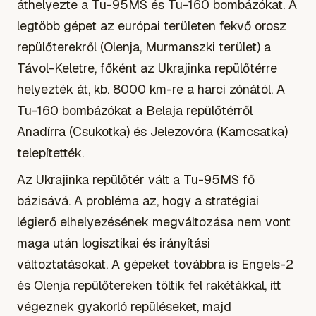
áthelyezte a Tu-95MS és Tu-160 bombázókat. A
legtöbb gépet az európai területen fekvő orosz
repülőterekről (Olenja, Murmanszki terület) a
Távol-Keletre, főként az Ukrajinka repülőtérre
helyezték át, kb. 8000 km-re a harci zónától. A
Tu-160 bombázókat a Belaja repülőtérről
Anadírra (Csukotka) és Jelezovóra (Kamcsatka)
telepítették.
Az Ukrajinka repülőtér vált a Tu-95MS fő
bázisává. A probléma az, hogy a stratégiai
légierő elhelyezésének megváltozása nem vont
maga után logisztikai és irányítási
változtatásokat. A gépeket továbbra is Engels-2
és Olenja repülőtereken töltik fel rakétákkal, itt
végeznek gyakorló repüléseket, majd