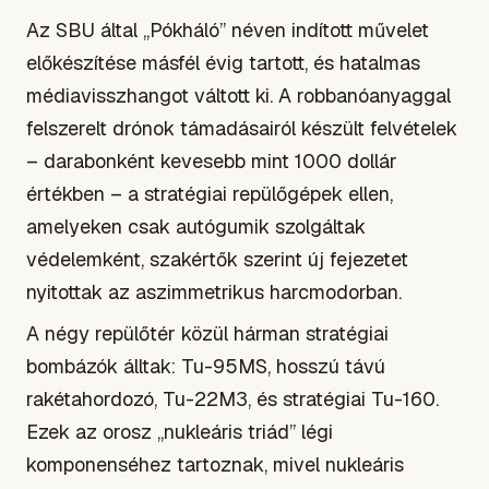
Az SBU által „Pókháló” néven indított művelet
előkészítése másfél évig tartott, és hatalmas
médiavisszhangot váltott ki. A robbanóanyaggal
felszerelt drónok támadásairól készült felvételek
– darabonként kevesebb mint 1000 dollár
értékben – a stratégiai repülőgépek ellen,
amelyeken csak autógumik szolgáltak
védelemként, szakértők szerint új fejezetet
nyitottak az aszimmetrikus harcmodorban.
A négy repülőtér közül hárman stratégiai
bombázók álltak: Tu-95MS, hosszú távú
rakétahordozó, Tu-22M3, és stratégiai Tu-160.
Ezek az orosz „nukleáris triád” légi
komponenséhez tartoznak, mivel nukleáris