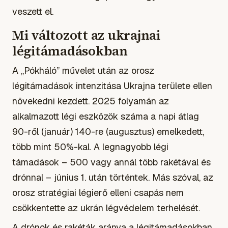
veszett el.
Mi változott az ukrajnai
légitámadásokban
A „Pókháló” művelet után az orosz
légitámadások intenzitása Ukrajna területe ellen
növekedni kezdett. 2025 folyamán az
alkalmazott légi eszközök száma a napi átlag
90-ről (január) 140-re (augusztus) emelkedett,
több mint 50%-kal. A legnagyobb légi
támadások – 500 vagy annál több rakétával és
drónnal – június 1. után történtek. Más szóval, az
orosz stratégiai légierő elleni csapás nem
csökkentette az ukrán légvédelem terhelését.
A drónok és rakéták aránya a légitámadásokban