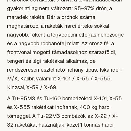
gyakorlatilag nem változott: 95–97% drón, a
maradék rakéta. Bár a drónok száma
meghatározó, a rakéták harci értéke sokkal
nagyobb, főként a légvédelmi elfogás nehézsége
és a nagyobb robbanófej miatt. Az orosz fél a
frontvonal mögötti támadásokhoz szárazföldi,
tengeri és légi rakétákat alkalmaz, de
rendszeresen észlelhető néhány típus: Iskander-
M/K, Kalibr, valamint X-101 / X-55 / X-555,
Kinzsal, X-59 / X-69.
A Tu-95MS és Tu-160 bombázókról X-101, X-55
és X-555 rakétákat indítanak, 400 kg harci
tömeggel. A Tu-22M3 bombázók az X-22 / X-
32 rakétákat használják, közel 1 tonnás harci