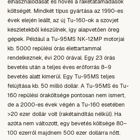
elhasználódását és növeli a rakétatámadások
költségét. Mindkét típus gyártása az 1990-es
évek elején leállt, az új Tu-160-ok a szovjet
készletekből készülnek, így alapvetően öreg
gépek. Például a Tu-95MS NK-12MP motorjai
kb. 5000 repülési órás élettartammal
rendelkeznek, évi 200 órával. Egy 23 órás
bevetés után a teljes éves erőforrás 8–9
bevetés alatt kimerül. Egy Tu-95MS teljes
felújítása kb. 50 millió dollár. A Tu-95MS és Tu-
160 repülési óraköltsége pontosan nem ismert,
de a 2000-es évek végén a Tu-160 esetében
>20 ezer dollár volt (rakétaindítás nélkül). Ha
azóta nem változott, egy bevetés költsége 80–
100 ezerről majdnem 500 ezer dollárra nőtt.