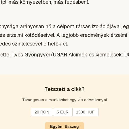
(pl. más környezetben, más fedésben).
onysága arányosan nő a célpont társas izolációjával, eg
 és érzelmi kötődéseivel. A legjobb eredmények érzelmi
edés színlelésével érhetők el.
ztette: Ilyés Gyöngyvér/UGAR
Alcímek és kiemelések: 
Tetszett a cikk?
Támogassa a munkánkat egy kis adománnyal
20 RON
5 EUR
1500 HUF
Egyéni összeg