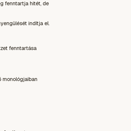
g fenntartja hitét, de
engülését indítja el.
yzet fenntartása
ő monológjaiban