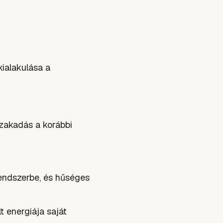
kialakulása a
szakadás a korábbi
rendszerbe, és hűséges
lt energiája saját