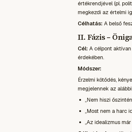
értékrendjével (pl. pol
megkezdi az értelmi i
Célhatás:
A belső fes
II. Fázis – Öni
Cél:
A célpont aktívan 
érdekében.
Módszer:
Érzelmi kötődés, kény
megjelennek az alábbi
„
Nem hiszi őszintén
„
Most nem a harc id
„
Az idealizmus már 