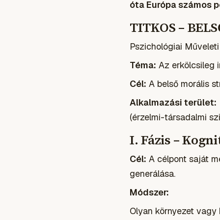
óta Európa számos po
TITKOS – BEL
Pszichológiai Műveleti
Téma:
Az erkölcsileg 
Cél:
A belső morális s
Alkalmazási terület:
(érzelmi-társadalmi szi
I. Fázis – Kogn
Cél:
A célpont saját me
generálása.
Módszer:
Olyan környezet vagy k