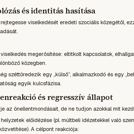
olózás és identitás hasítása
rejtegesse viselkedését eredeti szociális közegétől, ez
adását.
iselkedés megerősítése: eltitkolt kapcsolatok, elhallg
lönböző közegben.
ég széttöredezik egy „külső”, alkalmazkodó és egy „bel
hatóság egyik kulcsfázisa.
yenreakció és regresszív állapot
je az önellentmondásait, de ne tudjon azokkal mit kezd
 helyzetek előidézése (pl. múltbeli idézetekkel való sze
zvetítése). A célpont reakciója: