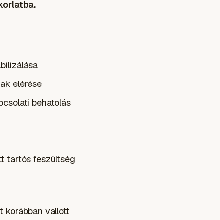
korlatba.
bilizálása
nak elérése
pcsolati behatolás
t tartós feszültség
t korábban vallott