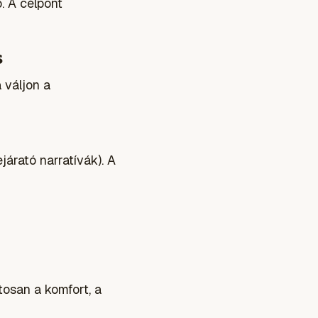
ó. A célpont
s
 váljon a
járató narratívák). A
tosan a komfort, a