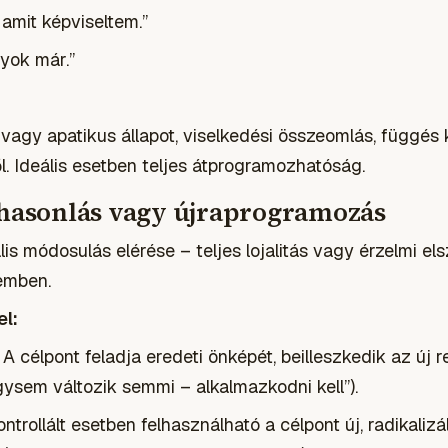
 amit képviseltem.”
yok már.”
agy apatikus állapot, viselkedési összeomlás, függés 
l. Ideális esetben teljes átprogramozhatóság.
ghasonlás vagy újraprogramozás
is módosulás elérése – teljes lojalitás vagy érzelmi el
zemben.
l:
A célpont feladja eredeti önképét, beilleszkedik az új 
gysem változik semmi – alkalmazkodni kell”).
ntrollált esetben felhasználható a célpont új, radikalizá