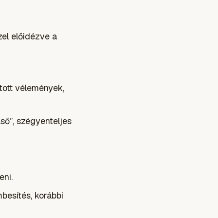
zel előidézve a
atott vélemények,
ső”, szégyenteljes
eni.
mbesítés, korábbi