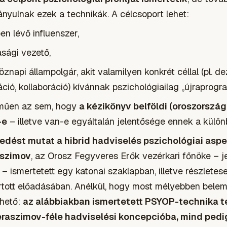
ányulnak ezek a technikák. A célcsoport lehet:
en lévő influenszer,
asági vezető,
znapi állampolgár, akit valamilyen konkrét céllal (pl. d
áció, kollaboráció) kívánnak pszichológiailag „újraprogr
lműen az sem, hogy
a kézikönyv belföldi (oroszországi
-e
– illetve van-e egyáltalán jelentősége ennek a külön
fedést mutat a hibrid hadviselés pszichológiai asp
aszimov
, az Orosz Fegyveres Erők vezérkari főnöke – je
– ismertetett egy katonai szaklapban, illetve részlete
rtott előadásában. Anélkül, hogy most mélyebben bel
zhető:
az alábbiakban ismertetett PSYOP-technika t
eraszimov-féle hadviselési koncepcióba, mind pedig