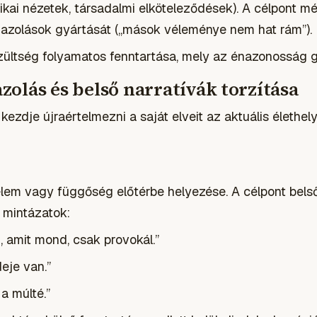
itikai nézetek, társadalmi elköteleződések). A célpont mé
gazolások gyártását („mások véleménye nem hat rám”).
zültség folyamatos fenntartása, mely az énazonosság gy
gazolás és belső narratívák torzítása
kezdje újraértelmezni a saját elveit az aktuális élethel
elem vagy függőség előtérbe helyezése. A célpont bels
 mintázatok:
, amit mond, csak provokál.”
eje van.”
a múlté.”