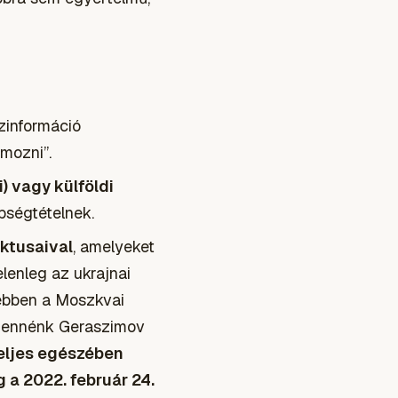
ezinformáció
amozni”.
) vagy külföldi
bségtételnek.
ektusaival
, amelyeket
lenleg az ukrajnai
sebben a Moszkvai
emennénk Geraszimov
eljes egészében
 a 2022. február 24.