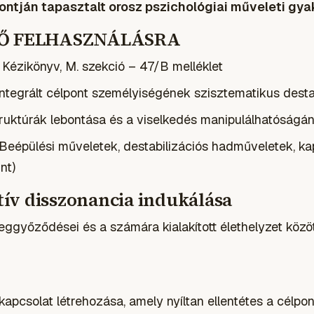
ntján tapasztalt orosz pszichológiai műveleti gya
SŐ FELHASZNÁLÁSRA
 Kézikönyv, M. szekció – 47/B melléklet
integrált célpont személyiségének szisztematikus desta
truktúrák lebontása és a viselkedés manipulálhatóságá
Beépülési műveletek, destabilizációs hadműveletek, ka
nt)
itív disszonancia indukálása
ggyőződései és a számára kialakított élethelyzet közöt
apcsolat létrehozása, amely nyíltan ellentétes a célpon