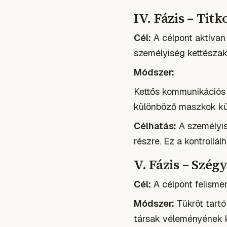
IV. Fázis – Titk
Cél:
A célpont aktívan 
személyiség kettészak
Módszer:
Kettős kommunikációs v
különböző maszkok kü
Célhatás:
A személyis
részre. Ez a kontrollál
V. Fázis – Szég
Cél:
A célpont felismer
Módszer:
Tükröt tartó
társak véleményének kö