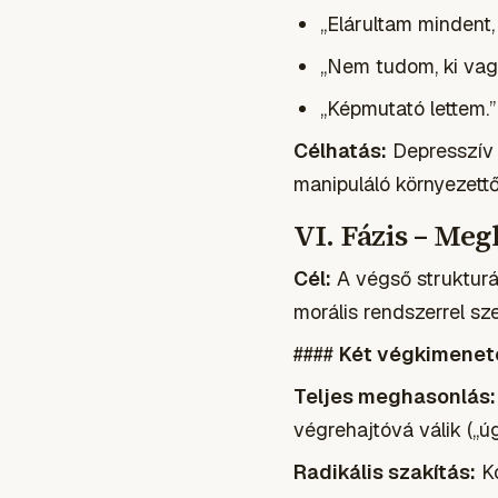
„Elárultam mindent,
„Nem tudom, ki vag
„Képmutató lettem.”
Célhatás:
Depresszív v
manipuláló környezettő
VI. Fázis – Me
Cél:
A végső strukturál
morális rendszerrel s
####
Két végkimenete
Teljes meghasonlás:
végrehajtóvá válik („ú
Radikális szakítás:
Ko