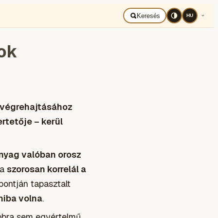
BAD UKRAJNA
Română
Keresés
HU
zok
 végrehajtásához
rtetője – kerül
anyag valóban orosz
ra
szorosan korrelál a
ontján tapasztalt
hiba volna
.
bbra sem egyértelmű,