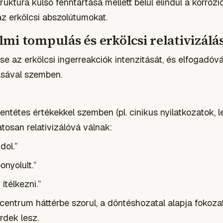
ruktúra külső fenntartása mellett belül elindul a korrózi
az erkölcsi abszolútumokat.
zelmi tompulás és erkölcsi relativizálá
se az erkölcsi ingerreakciók intenzitását, és elfogadóvá
sával szemben.
entétes értékekkel szemben (pl. cinikus nyilatkozatok, le
atosan relativizálóvá válnak:
dol.”
onyolult.”
télkezni.”
centrum háttérbe szorul, a döntéshozatal alapja fokoza
rdek lesz.