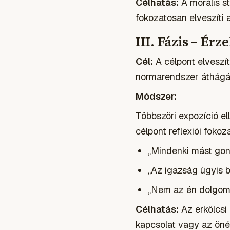
Célhatás:
A morális st
fokozatosan elveszíti 
III. Fázis – Ér
Cél:
A célpont elveszít
normarendszer áthágá
Módszer:
Többszöri expozíció ell
célpont reflexiói fokoz
„Mindenki mást gon
„Az igazság úgyis b
„Nem az én dolgom í
Célhatás:
Az erkölcsi 
kapcsolat vagy az öné