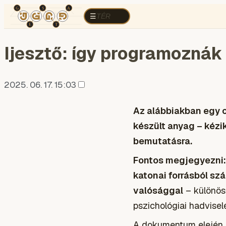
TÉR
ELEMZÉS
KOGNITÍV HÁBORÚ
R
TÉR
☰
Ijesztő: így programoznák
2025. 06. 17. 15:03
Az alábbiakban egy 
készült anyag – kézik
bemutatásra.
Fontos megjegyezni:
katonai forrásból sz
valósággal
– különös
pszichológiai hadvisel
A dokumentum elején