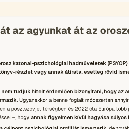
ÉGIÓ
ENGLISH
VIDEÓ
BLOGOK
VOKS
TOLVAJMONITOR
SZA
 át az agyunkat át az oros
orosz katonai-pszichológiai hadműveletek (PSYOP)
önyv-részlet vagy annak átirata, esetleg rövid isme
nem tudjuk hitelt érdemlően bizonyítani, hogy az 
ármazik.
Ugyanakkor a benne foglalt módszertan annyi
en a posztszovjet térségben és 2022 óta Európa több p
éssel –, hogy
annak figyelmen kívül hagyása súlyos 
a célpont pszichológiai profilját ismertetik
, de tová