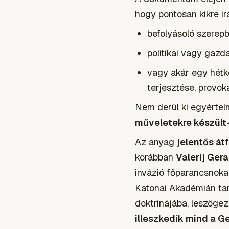
hogy pontosan kikre ir
befolyásoló szerepb
politikai vagy gazd
vagy akár egy hétkö
terjesztése, provok
Nem derül ki egyérte
műveletekre készült
Az anyag
jelentős át
korábban
Valerij Ger
invázió főparancsnoka 
Katonai Akadémián ta
doktrínájába, leszöge
illeszkedik mind a G