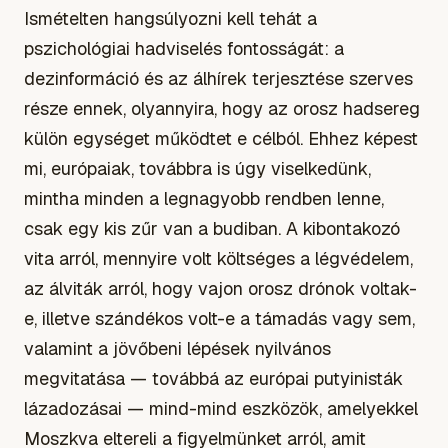
Ismételten hangsúlyozni kell tehát a
pszichológiai hadviselés fontosságát: a
dezinformáció és az álhírek terjesztése szerves
része ennek, olyannyira, hogy az orosz hadsereg
külön egységet működtet e célból. Ehhez képest
mi, európaiak, továbbra is úgy viselkedünk,
mintha minden a legnagyobb rendben lenne,
csak egy kis zűr van a budiban. A kibontakozó
vita arról, mennyire volt költséges a légvédelem,
az álviták arról, hogy vajon orosz drónok voltak-
e, illetve szándékos volt-e a támadás vagy sem,
valamint a jövőbeni lépések nyilvános
megvitatása — továbbá az európai putyinisták
lázadozásai — mind-mind eszközök, amelyekkel
Moszkva eltereli a figyelmünket arról, amit