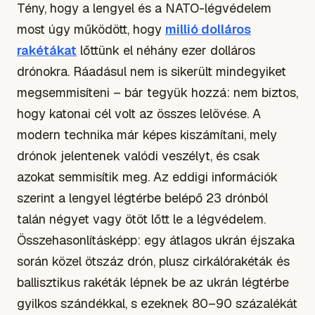
Tény, hogy a lengyel és a NATO-légvédelem
most úgy működött, hogy
millió dolláros
rakétákat
lőttünk el néhány ezer dolláros
drónokra. Ráadásul nem is sikerült mindegyiket
megsemmisíteni – bár tegyük hozzá: nem biztos,
hogy katonai cél volt az összes lelövése. A
modern technika már képes kiszámítani, mely
drónok jelentenek valódi veszélyt, és csak
azokat semmisítik meg. Az eddigi információk
szerint a lengyel légtérbe belépő 23 drónból
talán négyet vagy ötöt lőtt le a légvédelem.
Összehasonlításképp: egy átlagos ukrán éjszaka
során közel ötszáz drón, plusz cirkálórakéták és
ballisztikus rakéták lépnek be az ukrán légtérbe
gyilkos szándékkal, s ezeknek 80–90 százalékát