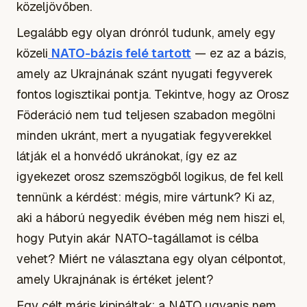
közeljövőben.
Legalább egy olyan drónról tudunk, amely egy
közeli
NATO-bázis felé tartott
— ez az a bázis,
amely az Ukrajnának szánt nyugati fegyverek
fontos logisztikai pontja. Tekintve, hogy az Orosz
Föderáció nem tud teljesen szabadon megölni
minden ukránt, mert a nyugatiak fegyverekkel
látják el a honvédő ukránokat, így ez az
igyekezet orosz szemszögből logikus, de fel kell
tennünk a kérdést: mégis, mire vártunk? Ki az,
aki a háború negyedik évében még nem hiszi el,
hogy Putyin akár NATO-tagállamot is célba
vehet? Miért ne választana egy olyan célpontot,
amely Ukrajnának is értéket jelent?
Egy célt máris kipipáltak: a NATO ugyanis nem