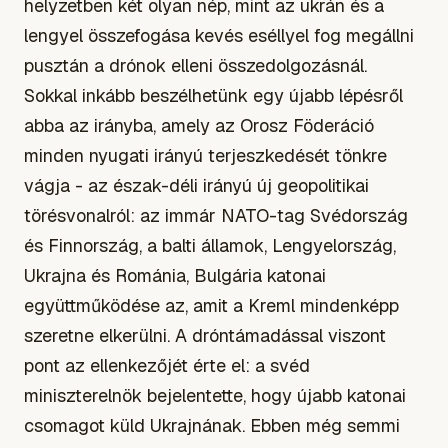
helyzetben két olyan nép, mint az ukrán és a
lengyel összefogása kevés eséllyel fog megállni
pusztán a drónok elleni összedolgozásnál.
Sokkal inkább beszélhetünk egy újabb lépésről
abba az irányba, amely az Orosz Föderáció
minden nyugati irányú terjeszkedését tönkre
vágja - az észak-déli irányú új geopolitikai
törésvonalról: az immár NATO-tag Svédország
és Finnország, a balti államok, Lengyelország,
Ukrajna és Románia, Bulgária katonai
együttműködése az, amit a Kreml mindenképp
szeretne elkerülni. A dróntámadással viszont
pont az ellenkezőjét érte el: a svéd
miniszterelnök bejelentette, hogy újabb katonai
csomagot küld Ukrajnának. Ebben még semmi