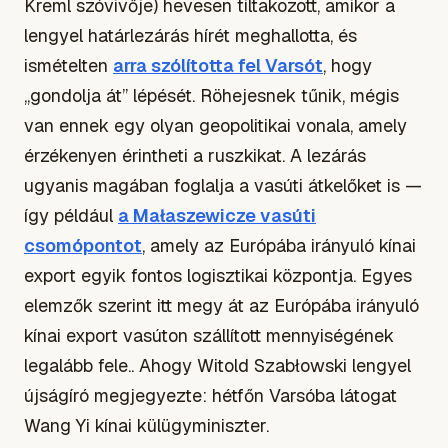
Kreml szóvivője) hevesen tiltakozott, amikor a
lengyel határlezárás hírét meghallotta, és
ismételten
arra szólította fel Varsót
, hogy
„gondolja át” lépését. Röhejesnek tűnik, mégis
van ennek egy olyan geopolitikai vonala, amely
érzékenyen érintheti a ruszkikat. A lezárás
ugyanis magában foglalja a vasúti átkelőket is —
így például
a Małaszewicze vasúti
csomópontot
, amely az Európába irányuló kínai
export egyik fontos logisztikai központja. Egyes
elemzők szerint itt megy át az Európába irányuló
kínai export vasúton szállított mennyiségének
legalább fele.. Ahogy Witold Szabłowski lengyel
újságíró megjegyezte: hétfőn Varsóba látogat
Wang Yi kínai külügyminiszter.