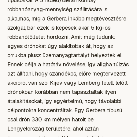
típusokkal. A Shaded/Geran komoly
robbanóanyag-mennyiség szállítására is
alkalmas, míg a Gerbera inkább megtévesztésre
szolgál, bár ezek is képesek akár 5 kg-os
robbanótöltetet hordozni. Amit még tudunk:
egyes drónokat úgy alakítottak át, hogy az
orrukba plusz üzemanyagtartályt helyeztek el.
Ennek célja a hatótáv növelése, így aligha túlzás
azt állítani, hogy szándékos, előre megtervezett
akcióról van szó. Kijev vagy Lemberg felett lelőtt
drónokban korábban nem tapasztaltak ilyen
átalakításokat, így egyértelmű, hogy távolabbi
célpontokra koncentráltak. Egy Gerbera típusú
csalidrón 330 km mélyen hatolt be
Lengyelország területére, ahol aztán