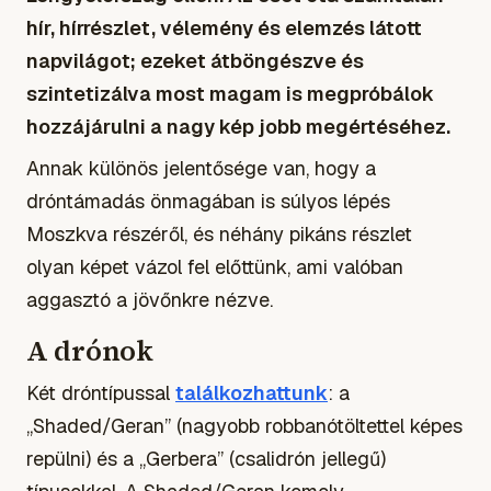
hír, hírrészlet, vélemény és elemzés látott
napvilágot; ezeket átböngészve és
szintetizálva most magam is megpróbálok
hozzájárulni a nagy kép jobb megértéséhez.
Annak különös jelentősége van, hogy a
dróntámadás önmagában is súlyos lépés
Moszkva részéről, és néhány pikáns részlet
olyan képet vázol fel előttünk, ami valóban
aggasztó a jövőnkre nézve.
A drónok
Két dróntípussal
találkozhattunk
: a
„Shaded/Geran” (nagyobb robbanótöltettel képes
repülni) és a „Gerbera” (csalidrón jellegű)