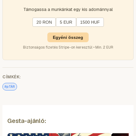
Támogassa a munkánkat egy kis adománnyal
20 RON
5 EUR
1500 HUF
Egyéni összeg
Biztonságos fizetés Stripe-on keresztül • Min. 2 EUR
CÍMKÉK:
#
p:TÁR
Gesta-ajánló: