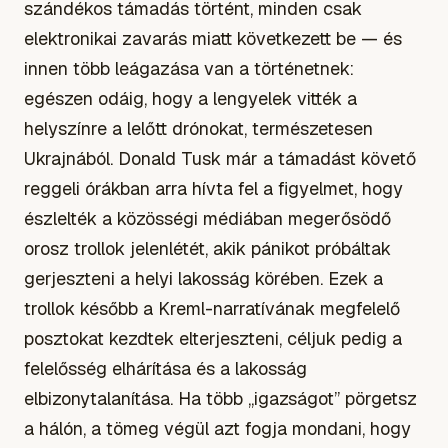
szándékos támadás történt, minden csak
elektronikai zavarás miatt következett be — és
innen több leágazása van a történetnek:
egészen odáig, hogy a lengyelek vitték a
helyszínre a lelőtt drónokat, természetesen
Ukrajnából. Donald Tusk már a támadást követő
reggeli órákban arra hívta fel a figyelmet, hogy
észlelték a közösségi médiában megerősödő
orosz trollok jelenlétét, akik pánikot próbáltak
gerjeszteni a helyi lakosság körében. Ezek a
trollok később a Kreml-narratívának megfelelő
posztokat kezdtek elterjeszteni, céljuk pedig a
felelősség elhárítása és a lakosság
elbizonytalanítása. Ha több „igazságot” pörgetsz
a hálón, a tömeg végül azt fogja mondani, hogy