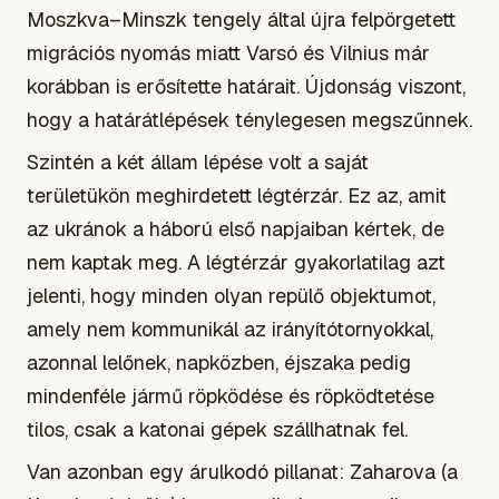
Moszkva–Minszk tengely által újra felpörgetett
migrációs nyomás miatt Varsó és Vilnius már
korábban is erősítette határait. Újdonság viszont,
hogy a határátlépések ténylegesen megszűnnek.
Szintén a két állam lépése volt a saját
területükön meghirdetett légtérzár. Ez az, amit
az ukránok a háború első napjaiban kértek, de
nem kaptak meg. A légtérzár gyakorlatilag azt
jelenti, hogy minden olyan repülő objektumot,
amely nem kommunikál az irányítótornyokkal,
azonnal lelőnek, napközben, éjszaka pedig
mindenféle jármű röpködése és röpködtetése
tilos, csak a katonai gépek szállhatnak fel.
Van azonban egy árulkodó pillanat: Zaharova (a