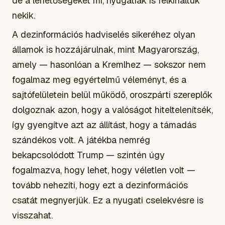
de a lehetőségeket mi, nyugatiak is felkínáltuk
nekik.
A dezinformációs hadviselés sikeréhez olyan
államok is hozzájárulnak, mint Magyarország,
amely — hasonlóan a Kremlhez — sokszor nem
fogalmaz meg egyértelmű véleményt, és a
sajtófelületein belül működő, oroszpárti szereplők
dolgoznak azon, hogy a valóságot hiteltelenítsék,
így gyengítve azt az állítást, hogy a támadás
szándékos volt. A játékba nemrég
bekapcsolódott Trump — szintén úgy
fogalmazva, hogy lehet, hogy véletlen volt —
tovább nehezíti, hogy ezt a dezinformációs
csatát megnyerjük. Ez a nyugati cselekvésre is
visszahat.