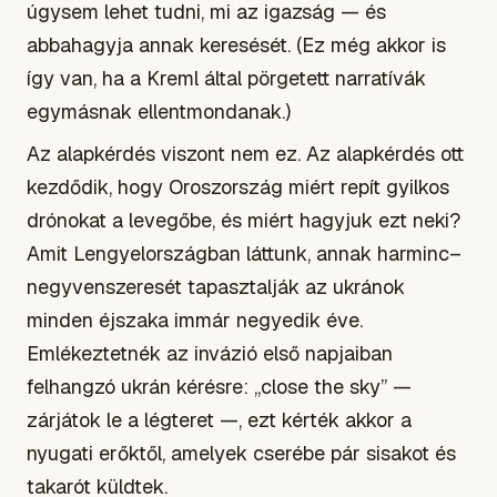
úgysem lehet tudni, mi az igazság — és
abbahagyja annak keresését. (Ez még akkor is
így van, ha a Kreml által pörgetett narratívák
egymásnak ellentmondanak.)
Az alapkérdés viszont nem ez. Az alapkérdés ott
kezdődik, hogy Oroszország miért repít gyilkos
drónokat a levegőbe, és miért hagyjuk ezt neki?
Amit Lengyelországban láttunk, annak harminc–
negyvenszeresét tapasztalják az ukránok
minden éjszaka immár negyedik éve.
Emlékeztetnék az invázió első napjaiban
felhangzó ukrán kérésre: „close the sky” —
zárjátok le a légteret —, ezt kérték akkor a
nyugati erőktől, amelyek cserébe pár sisakot és
takarót küldtek.