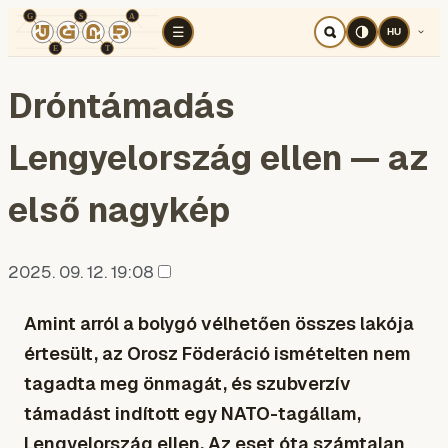
TÉR
ELEMZÉS
KOGNITÍV HÁBORÚ
RÉ
☰
HU
Dróntámadás
Lengyelország ellen — az
első nagykép
2025. 09. 12. 19:08
Amint arról a bolygó vélhetően összes lakója
értesült, az Orosz Föderáció ismételten nem
tagadta meg önmagát, és szubverzív
támadást indított egy NATO-tagállam,
Lengyelország ellen. Az eset óta számtalan