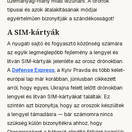
üzemanyag-hiány miatt lezuhant. A drónok
típusai és azok átalakításának módjai
egyértelműen bizonyítják a szándékosságot!
A SIM-kártyák
A nyugati sajtó és fogyasztó közönség számára
az egyik legmeglepőbb fejlemény a lengyel és
litván SIM-kártyák jelenléte az orosz drónokban.
A
Defense Express
, a Kyiv Pravda és több kelet-
európai lap már korábban, júniusban cikkezett
arról, hogy egyes, Ukrajna felett lelőtt drónokban
lengyel és litván SIM-kártyákat találtak. Ez
szintén azt bizonyítja, hogy az oroszok készültek
a lengyel támadásra — bár számomra nincs
szükség külön bizonyítékra ahhoz, hogy
Oroszországot a háborút elindító félként kezeljük