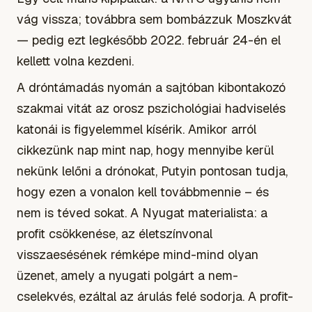
vág vissza; továbbra sem bombázzuk Moszkvát
— pedig ezt legkésőbb 2022. február 24-én el
kellett volna kezdeni.
A dróntámadás nyomán a sajtóban kibontakozó
szakmai vitát az orosz pszichológiai hadviselés
katonái is figyelemmel kísérik. Amikor arról
cikkezünk nap mint nap, hogy mennyibe kerül
nekünk lelőni a drónokat, Putyin pontosan tudja,
hogy ezen a vonalon kell továbbmennie – és
nem is téved sokat. A Nyugat materialista: a
profit csökkenése, az életszínvonal
visszaesésének rémképe mind-mind olyan
üzenet, amely a nyugati polgárt a nem-
cselekvés, ezáltal az árulás felé sodorja. A profit-