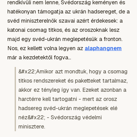
rendkívüli nem lenne, Svédország keményen és
hatékonyan támogatja az ukrán hadsereget, de a
svéd miniszterelnök szavai azért érdekesek: a
katonai csomag titkos, és az oroszoknak lesz
majd egy svéd-ukrán meglepetésük a fronton.
Nos, ez kellett volna legyen az
alaphangnem
már a kezdetektől fogva...
&#x22;Amikor azt mondtuk, hogy a csomag
titkos rendszereket és paketteket tartalmaz,
akkor ez tényleg így van. Ezeket azonban a
harctérre kell tartogatni - mert az orosz
hadsereg svéd-ukrán meglepetések elé
néz&#x22; - Svédország védelmi
minisztere.