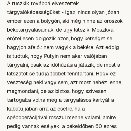
A ruszkik továbbá elveszették
tárgyalóképességüket - igaz, nincs olyan józan
ember ezen a bolygón, aki még hinne az oroszok
béketárgyalásainak, de úgy látszik, Moszkva
erőteljesen dolgozik azon, hogy kétséget se
hagyjon afelől: nem vágyik a békére. Azt eddig
is tudtuk, hogy Putyin nem akar valójában
tárgyalni, csak az időhúzásra játszik, de most a
látszatot se tudja többet fenntartani. Hogy ez
veszteség neki vagy sem, azt most nehéz lenne
megmondani, de az biztos, hogy szívesen
tartogatta volna még a tárgyalásos kártyát a
kabátujjában arra az esetre, ha a
spécoperácijával rosszul menne valami, amire
pedig vannak esélyek: a békeidőben 60 ezres