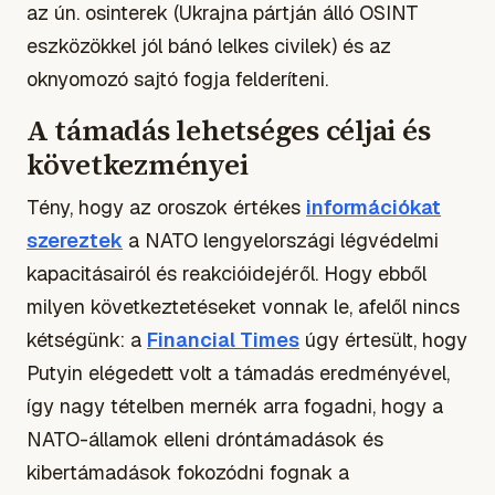
az ún. osinterek (Ukrajna pártján álló OSINT
eszközökkel jól bánó lelkes civilek) és az
oknyomozó sajtó fogja felderíteni.
A támadás lehetséges céljai és
következményei
Tény, hogy az oroszok értékes
információkat
szereztek
a NATO lengyelországi légvédelmi
kapacitásairól és reakcióidejéről. Hogy ebből
milyen következtetéseket vonnak le, afelől nincs
kétségünk: a
Financial Times
úgy értesült, hogy
Putyin elégedett volt a támadás eredményével,
így nagy tételben mernék arra fogadni, hogy a
NATO-államok elleni dróntámadások és
kibertámadások fokozódni fognak a