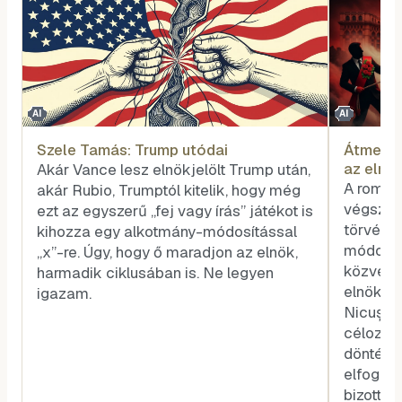
AI
AI
Szele Tamás: Trump utódai
Átment a
az elnök
Akár Vance lesz elnökjelölt Trump után,
együtt
A román
akár Rubio, Trumptól kitelik, hogy még
végszava
ezt az egyszerű „fej vagy írás” játékot is
törvény
kihozza egy alkotmány-módosítással
módosít
„x”-re. Úgy, hogy ő maradjon az elnök,
közvetle
harmadik ciklusában is. Ne legyen
elnökét,
igazam.
Nicușor 
célozzák
döntésh
elfogado
bizottsá