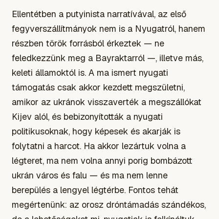
Ellentétben a putyinista narratívával, az első
fegyverszállítmányok nem is a Nyugatról, hanem
részben török forrásból érkeztek — ne
feledkezzünk meg a Bayraktarról —, illetve más,
keleti államoktól is. A ma ismert nyugati
támogatás csak akkor kezdett megszületni,
amikor az ukránok visszaverték a megszállókat
Kijev alól, és bebizonyították a nyugati
politikusoknak, hogy képesek és akarják is
folytatni a harcot. Ha akkor lezártuk volna a
légteret, ma nem volna annyi porig bombázott
ukrán város és falu — és ma nem lenne
berepülés a lengyel légtérbe. Fontos tehát
megértenünk: az orosz dróntámadás szándékos,