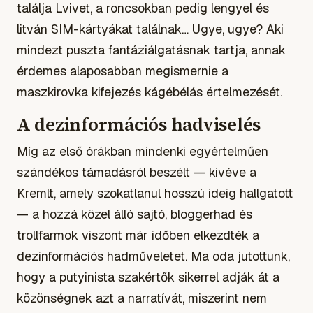
találja Lvivet, a roncsokban pedig lengyel és
litván SIM-kártyákat találnak… Ugye, ugye? Aki
mindezt puszta fantáziálgatásnak tartja, annak
érdemes alaposabban megismernie a
maszkirovka
kifejezés kágébélás értelmezését.
A dezinformációs hadviselés
Míg az első órákban mindenki egyértelműen
szándékos támadásról beszélt — kivéve a
Kremlt, amely szokatlanul hosszú ideig hallgatott
— a hozzá közel álló sajtó, bloggerhad és
trollfarmok viszont már időben elkezdték a
dezinformációs hadműveletet. Ma oda jutottunk,
hogy a putyinista szakértők sikerrel adják át a
közönségnek azt a narratívát, miszerint nem