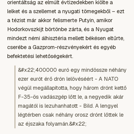
orientáltság az elmúlt évtizedekben kiölte a
lelket és a szellemet a nyugati tömegekből – ezt
a tézist már akkor felismerte Putyin, amikor
Hodorkovszkijt börtönbe zárta, és a Nyugat
mindezt némi álhisztéria mellett békésen eltűrte,
cserébe a Gazprom-részvényekért és egyéb
befektetési lehetőségekért.
&#x22;400000 euró egy mindössze néhány
ezer eurót érő drón lelövéséért - A NATO
végül megállapította, hogy három drónt kettő
F-35-ös vadászgép lőtt le, a negyedik akár
magától is lezuhanhatott - Bild. A lengyel
légtérben csak néhány orosz drónt lőttek le
az éjszaka folyamán.&#x22;