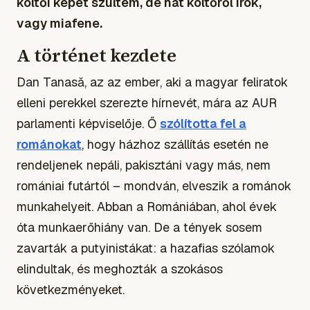
költői képet szültem, de hát költőről írok,
vagy miafene.
A történet kezdete
Dan Tanasă, az az ember, aki a magyar feliratok
elleni perekkel szerezte hírnevét, mára az AUR
parlamenti képviselője. Ő
szólította fel a
románokat
, hogy házhoz szállítás esetén ne
rendeljenek nepáli, pakisztáni vagy más, nem
romániai futártól – mondván, elveszik a románok
munkahelyeit. Abban a Romániában, ahol évek
óta munkaerőhiány van. De a tények sosem
zavarták a putyinistákat: a hazafias szólamok
elindultak, és meghozták a szokásos
következményeket.