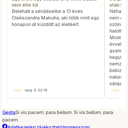
nem élte túl
után biz
Belehalt a sérüléseibe a 13 éves
Néha a 
Olekszandra Makuha, aki több mint egy
nem egy
hónapon át küzdött az életéért.
szólnak,
halott z
Most épp
évvel az
gyanút f
hegyi vi
nemzetk
bebizony
naturali
sárga sz
ugar
•
aug. 9. 02:18
ugar
•
au
Gesta
Si vis pacem, para bellum. Si vis bellum, para
pacem.
Adatkezelési tájékoztató
Impresszum