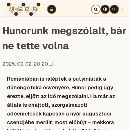
TÉR
ELEMZÉS
KOGNITÍV HÁBORÚ
RÉ
☰
HU
Hunorunk megszólalt, bár
ne tette volna
2025. 09. 02. 20:20
Romániában is ráléptek a putyinisták a
dühöngő bika ösvényére, Hunor pedig úgy
érezte, eljött az idő megszólalni. Ha már az
általa is óhajtott, szorgalmazott
adóemelések kapcsán a nyár augusztusi
csendjébe merült, most előbújt – mekkora