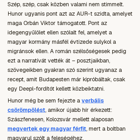
Szép, szép, csak közben valami nem stimmelt.
Hunor ugyanis pont azt az AUR-t szidta, amelyet
maga Orbán Viktor támogatott. Pont az
idegengyűlölet ellen szólalt fel, amelyet a
magyar kormány másfél évtizede sulykol a
migránsok ellen. A román szélsőségesek pedig
ezt a narratívát vették át – posztjaikban,
szövegeikben gyakran szó szerint ugyanaz a
recept, amit Budapesten már kipróbáltak, csak
egy Deepl-fordítót kellett közbeiktatni.
Hunor még be sem fejezte a
verbális
csörömpölést
, amikor újabb hír érkezett:
Szászfenesen, Kolozsvár mellett alaposan
megvertek egy magyar férfit
, mert a boltban
magyarul szólt a feleségéhez.