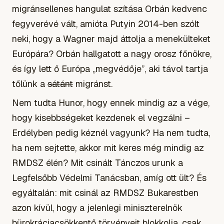
migránsellenes hangulat szítása Orbán kedvenc
fegyverévé vált, amióta Putyin 2014-ben szólt
neki, hogy a Wagner majd áttolja a menekülteket
Európára? Orbán hallgatott a nagy orosz főnökre,
és így lett ő Európa „megvédője”, aki távol tartja
tőlünk a
sátánt
migránst.
Nem tudta Hunor, hogy ennek mindig az a vége,
hogy kisebbségeket kezdenek el vegzálni –
Erdélyben pedig kéznél vagyunk? Ha nem tudta,
ha nem sejtette, akkor mit keres még mindig az
RMDSZ élén? Mit csinált Tánczos urunk a
Legfelsőbb Védelmi Tanácsban, amíg ott ült? És
egyáltalán: mit csinál az RMDSZ Bukarestben
azon kívül, hogy a jelenlegi miniszterelnök
bürokráciacsökkentő törvényeit blokkolja, csak