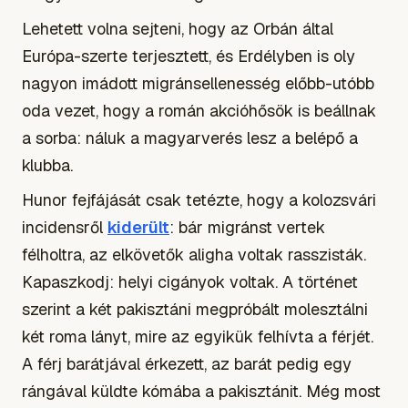
Lehetett volna sejteni, hogy az Orbán által
Európa-szerte terjesztett, és Erdélyben is oly
nagyon imádott migránsellenesség előbb-utóbb
oda vezet, hogy a román akcióhősök is beállnak
a sorba: náluk a magyarverés lesz a belépő a
klubba.
Hunor fejfájását csak tetézte, hogy a kolozsvári
incidensről
kiderült
: bár migránst vertek
félholtra, az elkövetők aligha voltak rasszisták.
Kapaszkodj: helyi cigányok voltak. A történet
szerint a két pakisztáni megpróbált molesztálni
két roma lányt, mire az egyikük felhívta a férjét.
A férj barátjával érkezett, az barát pedig egy
rángával küldte kómába a pakisztánit. Még most