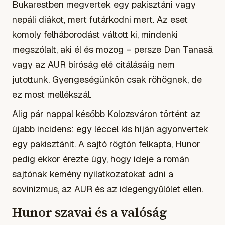
Bukarestben megvertek egy pakisztáni vagy
nepáli diákot, mert futárkodni mert. Az eset
komoly felháborodást váltott ki, mindenki
megszólalt, aki él és mozog – persze Dan Tanasă
vagy az AUR bíróság elé citálásáig nem
jutottunk. Gyengeségünkön csak röhögnek, de
ez most mellékszál.
Alig pár nappal később Kolozsváron történt az
újabb incidens: egy léccel kis híján agyonvertek
egy pakisztánit. A sajtó rögtön felkapta, Hunor
pedig ekkor érezte úgy, hogy ideje a román
sajtónak kemény nyilatkozatokat adni a
sovinizmus, az AUR és az idegengyűlölet ellen.
Hunor szavai és a valóság