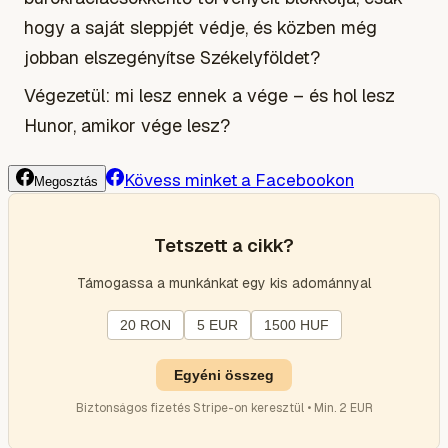
hogy a saját sleppjét védje, és közben még
jobban elszegényítse Székelyföldet?
Végezetül: mi lesz ennek a vége – és hol lesz
Hunor, amikor vége lesz?
Kövess minket a Facebookon
Megosztás
Tetszett a cikk?
Támogassa a munkánkat egy kis adománnyal
20 RON
5 EUR
1500 HUF
Egyéni összeg
Biztonságos fizetés Stripe-on keresztül • Min. 2 EUR