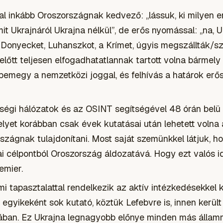
al inkább Oroszországnak kedvező: „lássuk, ki milyen 
it Ukrajnáról Ukrajna nélkül”, de erős nyomással: „na, 
 Donyecket, Luhanszkot, a Krímet, úgyis megszállták/sz
előtt teljesen elfogadhatatlannak tartott volna bármel
bemegy a nemzetközi joggal, és felhívás a határok erő
sségi hálózatok és az OSINT segítségével 48 órán belü
lyet korábban csak évek kutatásai után lehetett volna 
szágnak tulajdonítani. Most saját szemünkkel látjuk, h
i célpontból Oroszország áldozatává. Hogy ezt valós id
emier.
lmi tapasztalattal rendelkezik az aktív intézkedésekkel
egyikeként sok kutató, köztük Lefebvre is, innen került
ában. Ez Ukrajna legnagyobb előnye minden más állam