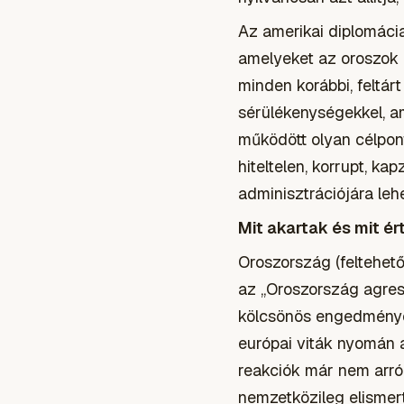
Az amerikai diplomáci
amelyeket az oroszok 
minden korábbi, feltár
sérülékenységekkel, a
működött olyan célpont
hiteltelen, korrupt, k
adminisztrációjára leh
Mit akartak és mit ér
Oroszország (feltehető
az „Oroszország agress
kölcsönös engedmények
európai viták nyomán a
reakciók már nem arró
nemzetközileg elismert