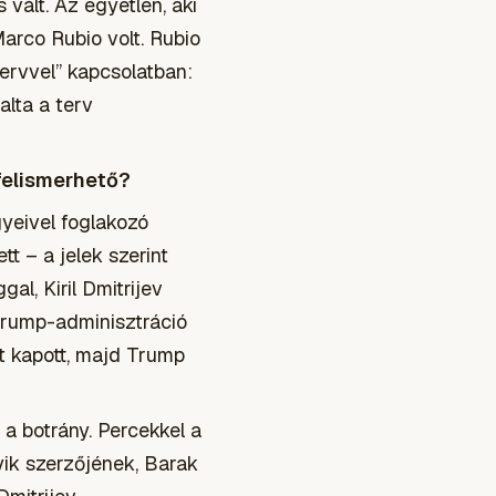
vált. Az egyetlen, aki
arco Rubio volt. Rubio
ervvel” kapcsolatban:
alta a terv
 felismerhető?
gyeivel foglakozó
t – a jelek szerint
al, Kiril Dmitrijev
 Trump-adminisztráció
nt kapott, majd Trump
 a botrány. Percekkel a
yik szerzőjének, Barak