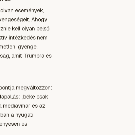
d olyan események,
gyengeségeit. Ahogy
znie kell olyan belső
ktív intézkedés nem
lmetlen, gyenge,
onság, amit Trumpra és
ópontja megváltozzon:
lapállás: „béke csak
a médiavihar és az
ában a nyugati
vényesen és