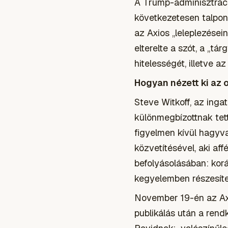
A Trump-adminisztráció
következetesen talpon 
az Axios „leleplezései
elterelte a szót, a „tá
hitelességét, illetve 
Hogyan nézett ki az o
Steve Witkoff, az inga
különmegbízottnak tett
figyelmen kívül hagyva
közvetítésével, aki af
befolyásolásában: korá
kegyelemben részesíte
November 19-én az Axio
publikálás után a rend