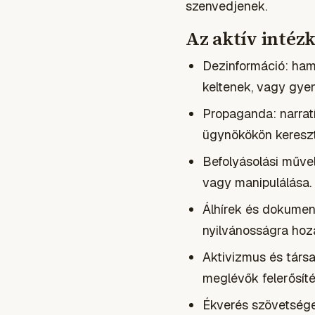
szenvedjenek.
Az aktív intéz
Dezinformáció: hami
keltenek, vagy gyen
Propaganda: narratí
ügynökökön kereszt
Befolyásolási művel
vagy manipulálása.
Álhírek és dokument
nyilvánosságra hozá
Aktivizmus és társ
meglévők felerősíté
Ékverés szövetséges