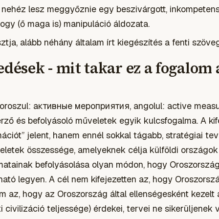
de nehéz lesz meggyőznie egy beszivárgott, inkompeten
 hogy (ő maga is) manipuláció áldozata.
ja, alább néhány általam írt kiegészítés a fenti szöv
edések - mit takar ez a fogalom
(oroszul: активные мероприятия, angolul: active measu
erző és befolyásoló műveletek egyik kulcsfogalma. A ki
ciót” jelent, hanem ennél sokkal tágabb, stratégiai te
eletek összessége, amelyeknek célja külföldi országok p
atainak befolyásolása olyan módon, hogy Oroszország
ató legyen. A cél nem kifejezetten az, hogy Oroszorsz
m az, hogy az Oroszország által ellenségesként kezelt 
i civilizáció teljessége) érdekei, tervei ne sikerüljenek