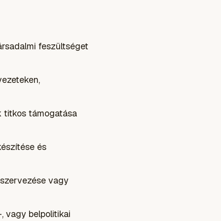
ársadalmi feszültséget
vezeteken,
k titkos támogatása
készítése és
k szervezése vagy
 vagy belpolitikai