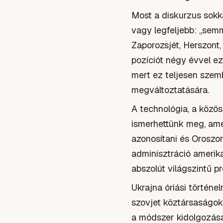
Most a diskurzus sokk
vagy legfeljebb: „semm
Zaporozsjét, Herszont,
pozíciót négy évvel ez
mert ez teljesen szem
megváltoztatására.
A technológia, a közö
ismerhettünk meg, ame
azonosítani és Oroszor
adminisztráció amerika
abszolút világszintű pr
Ukrajna óriási történe
szovjet köztársaságok 
a módszer kidolgozás