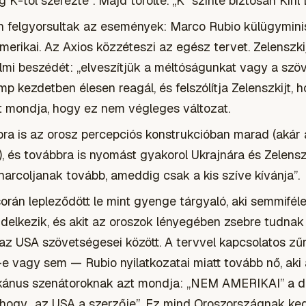
 K-tól szerezte”. Majd törölte. „K” szinte biztosan Kiril 
 felgyorsultak az események: Marco Rubio külügyminisz
rikai. Az Axios közzéteszi az egész tervet. Zelenszki
lmi beszédét: „elveszítjük a méltóságunkat vagy a szö
ump kezdetben élesen reagál, és felszólítja Zelenszkijt, 
t mondja, hogy ez nem végleges változat.
a is az orosz percepciós konstrukcióban marad (akár a
, és továbbra is nyomást gyakorol Ukrajnára és Zelensz
arcoljanak tovább, ameddig csak a kis szíve kívánja”.
orán lepleződött le mint gyenge tárgyaló, aki semmiféle
delkezik, és akit az oroszok lényegében zsebre tudnak
 az USA szövetségesei között. A tervvel kapcsolatos z
 vagy sem — Rubio nyilatkozatai miatt tovább nő, aki a
likánus szenátoroknak azt mondja: „NEM AMERIKAI” a
a, hogy „az USA a szerzője”. Ez mind Oroszországnak ke