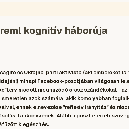
ÉGIÓ
ENGLISH
VIDEÓ
BLOGOK
VOKS
TOLVAJMONITOR
SZA
reml kognitív háborúja
ágíró és Ukrajna-párti aktivista (aki embereket i
dején!) minapi Facebook-posztjában világosan lele
éke"terv mögött meghúzódó orosz szándékokat - az 
ismeretlen azok számára, akik komolyabban foglal
áival, ennek elnevezése "reflexív irányítás" és rész
ásolási tankönyvének. Alább a poszt eredeti szöve
fűzött kiegészítés.