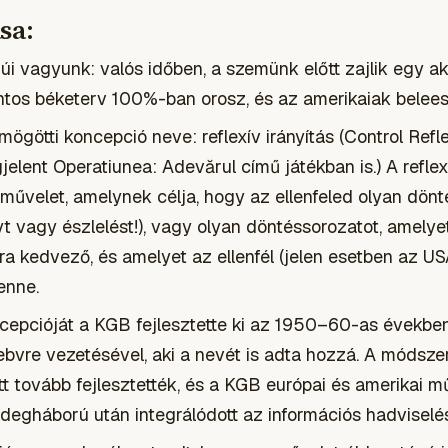
sa:
i vagyunk: valós időben, a szemünk előtt zajlik egy ak
ntos béketerv 100%-ban orosz, és az amerikaiak belee
ögötti koncepció neve: reflexív irányítás (Control Refle
elent Operatiunea: Adevărul című játékban is.) A reflex
űvelet, amelynek célja, hogy az ellenfeled olyan dönt
 vagy észlelést!), vagy olyan döntéssorozatot, amelye
a kedvező, és amelyet az ellenfél (jelen esetben az US
enne.
oncepcióját a KGB fejlesztette ki az 1950–60-as évekb
febvre vezetésével, aki a nevét is adta hozzá. A módsz
t tovább fejlesztették, és a KGB európai és amerikai m
 hidegháború után integrálódott az információs hadviselé