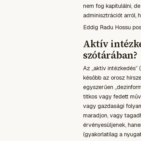
nem fog kapitulálni, 
adminisztrációt arról,
Eddig Radu Hossu poszt
Aktív intézk
szótárában?
Az „aktív intézkedés” 
később az orosz hírsz
egyszerűen „dezinformá
titkos vagy fedett műv
vagy gazdasági folyam
maradjon, vagy tagadh
érvényesüljenek, hane
(gyakorlatilag a nyugat