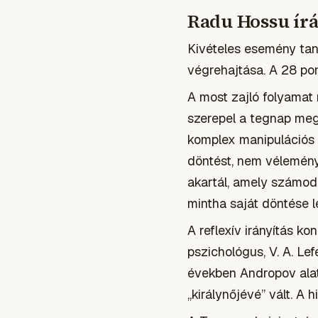
Radu Hossu írá
Kivételes esemény tanú
végrehajtása. A 28 po
A most zajló folyamat m
szerepel a tegnap megj
komplex manipulációs m
döntést, nem véleményt
akartál, amely számodr
mintha saját döntése l
A reflexív irányítás k
pszichológus, V. A. Le
években Andropov alat
„királynőjévé” vált. A