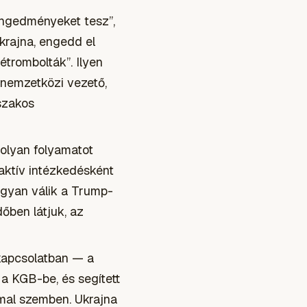
engedményeket tesz”,
Ukrajna, engedd el
étrombolták”. Ilyen
y nemzetközi vezető,
szakos
 olyan folyamatot
aktív intézkedésként
ogyan válik a Trump-
őben látjuk, az
 kapcsolatban — a
 a KGB-be, és segített
mal szemben. Ukrajna