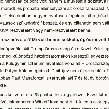
 nemcsak célpont volt, hanem a művelet áldozatává is 
maradt, és próbálta ellensúlyozni az orosz támadást, M
nek” első óráiban nagyon óvatosan fogalmazott a „béket
rgyalások szükségéről” beszélt, és egy pillanatig sem váll
az USA részvételét vagy nem-részvételét benne.
rosz művelet? Mi volt benne sokkoló, új, és mi volt
tlanügynök, akit Trump Oroszország és a Közel-Kelet ü
 meg, különböző háttércsatornákon keresztül egyeztetet
 a Külügyminisztérium hivatalos vonalait – Oroszországg
féle Putyin-különmegbízott. Dmitrijev nem új szereplő a
bban Paul Manaforttal is tárgyalt, aki 7 és fél év börtö
tte.
s közzétette a 28 pontos terv egy részét. Ezzel kitört
kívül inkompetens Witkoff kommentet írt X-en a cikk eg