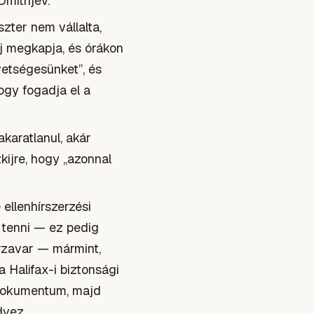
Dmitrijev.
ter nem vállalta,
j megkapja, és órákon
vetségesünket”, és
hogy fogadja el a
karatlanul, akár
kijre, hogy „azonnal
 ellenhírszerzési
 tenni — ez pedig
űrzavar — mármint,
 Halifax-i biztonsági
 dokumentum, majd
dvez.