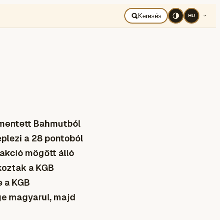
BAD UKRAJNA
Română
Keresés
HU
s mentett Bahmutból
plezi a 28 pontoból
akció mögött álló
koztak a KGB
e a KGB
ge magyarul, majd