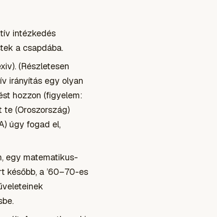
tív intézkedés
stek a csapdába.
xiv). (Részletesen
ív irányítás egy olyan
ést hozzon (figyelem:
t te (Oroszország)
A) úgy fogad el,
en, egy matematikus-
ert később, a ’60–70-es
űveleteinek
sbe.