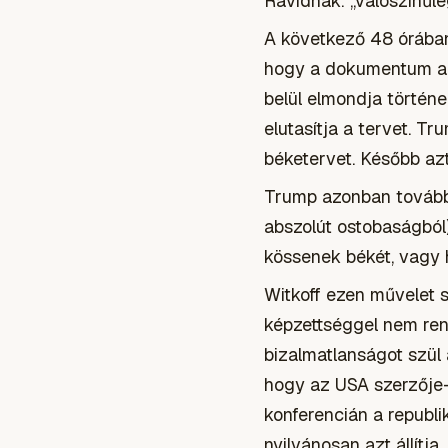
Ravidnak: „valószínűleg
A következő 48 órában
hogy a dokumentum ame
belül elmondja történe
elutasítja a tervet. Tr
béketervet. Később az
Trump azonban továbbr
abszolút ostobaságból)
kössenek békét, vagy h
Witkoff ezen művelet s
képzettséggel nem ren
bizalmatlanságot szül
hogy az USA szerzője-e
konferencián a repub
nyilvánosan azt állítj