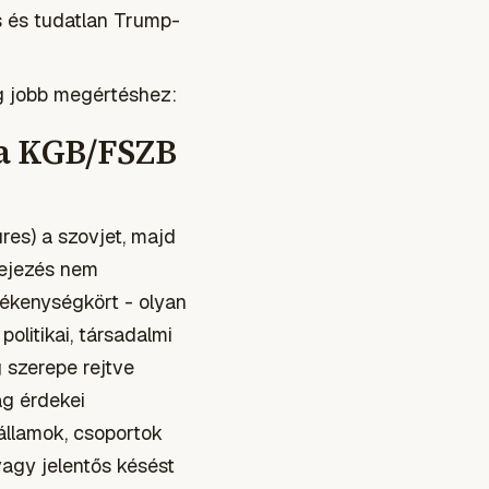
s és tudatlan Trump-
eg jobb megértéshez:
 a KGB/FSZB
res) a szovjet, majd
fejezés nem
vékenységkört - olyan
olitikai, társadalmi
 szerepe rejtve
ág érdekei
államok, csoportok
 vagy jelentős késést