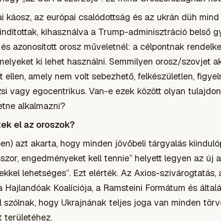
ai káosz, az európai csalódottság és az ukrán düh min
indítottak, kihasználva a Trump-adminisztráció belső 
t és azonosított orosz műveletnél: a célpontnak rendelke
melyeket ki lehet használni. Semmilyen orosz/szovjet a
 ellen, amely nem volt sebezhető, felkészületlen, figye
apzsi vagy egocentrikus. Van-e ezek között olyan tulajd
etne alkalmazni?
tek el az oroszok?
en) azt akarta, hogy minden jövőbeli tárgyalás kiindul
zor, engedményeket kell tennie” helyett legyen az új a
kel lehetséges”. Ezt elérték. Az Axios-szivárogtatás, 
 Hajlandóak Koalíciója, a Ramsteini Formátum és által
l szólnak, hogy Ukrajnának teljes joga van minden tör
 területéhez.