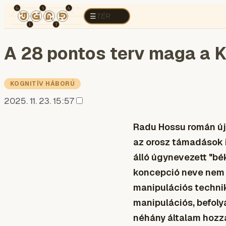
TÉR
ELEMZÉS
KOGNITÍV HÁBORÚ
R
TÉR
☰
A 28 pontos terv maga a K
KOGNITÍV HÁBORÚ
2025. 11. 23. 15:57
Radu Hossu román újs
az orosz támadások i
álló úgynevezett "b
koncepció neve nem 
manipulációs technik
manipulációs, befoly
néhány általam hozzá