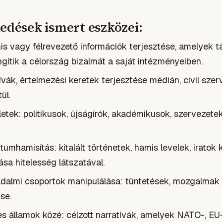
kedések ismert eszközei:
s vagy félrevezető információk terjesztése, amelyek t
gítik a célország bizalmát a saját intézményeiben.
vák, értelmezési keretek terjesztése médián, civil szer
ül.
etek: politikusok, újságírók, akadémikusok, szervezete
umhamisítás: kitalált történetek, hamis levelek, iratok 
sa hitelesség látszatával.
adalmi csoportok manipulálása: tüntetések, mozgalma
se.
 államok közé: célzott narratívák, amelyek NATO-, EU-,