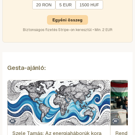
20 RON
5 EUR
1500 HUF
Egyéni összeg
Biztonságos fizetés Stripe-on keresztül • Min. 2 EUR
Gesta-ajánló:
AI
AI
Szele Tamás: Az energiaháborúk kora
Rendhag