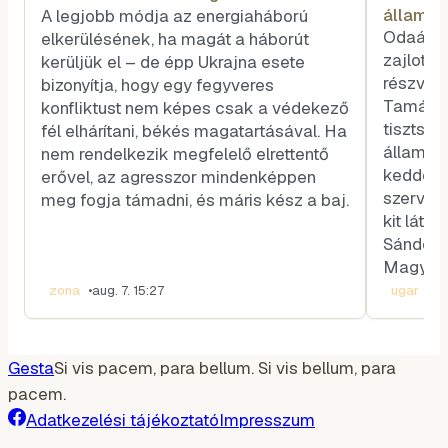
államfő
A legjobb módja az energiaháború
voksot
Odaát, 
elkerülésének, ha magát a háborút
zajlott 
kerüljük el – de épp Ukrajna esete
részvéte
bizonyítja, hogy egy fegyveres
Tamás k
konfliktust nem képes csak a védekező
tisztség
fél elhárítani, békés magatartásával. Ha
államfőt
nem rendelkezik megfelelő elrettentő
kedden v
erővel, az agresszor mindenképpen
szerveze
meg fogja támadni, és máris kész a baj.
kit látn
Sándor-p
Magyar 
zona
•
aug. 7. 15:27
ugar
•
aug
Gesta
Si vis pacem, para bellum. Si vis bellum, para
pacem.
Adatkezelési tájékoztató
Impresszum