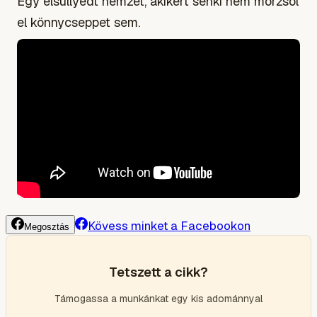
Egy elsüllyedt nemzet, akikért senki nem morzsol
el könnycseppet sem.
Kövess minket a Facebookon
Megosztás
Tetszett a cikk?
Támogassa a munkánkat egy kis adománnyal