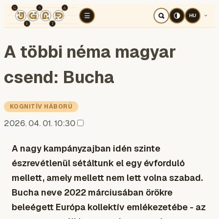
TÉR
ELEMZÉS
KOGNITÍV HÁBORÚ
RÉ
☰
HU
A többi néma magyar
csend: Bucha
KOGNITÍV HÁBORÚ
2026. 04. 01. 10:30
A nagy kampányzajban idén szinte
észrevétlenül sétáltunk el egy évforduló
mellett, amely mellett nem lett volna szabad.
Bucha neve 2022 márciusában örökre
beleégett Európa kollektív emlékezetébe - az