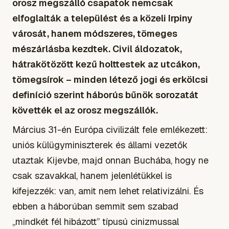
orosz megszálló csapatok nemcsak
elfoglalták a települést és a közeli Irpiny
városát, hanem módszeres, tömeges
mészárlásba kezdtek. Civil áldozatok,
hátrakötözött kezű holttestek az utcákon,
tömegsírok – minden létező jogi és erkölcsi
definíció szerint háborús bűnök sorozatát
követték el az orosz megszállók.
Március 31-én Európa civilizált fele emlékezett:
uniós külügyminiszterek és állami vezetők
utaztak Kijevbe, majd onnan Buchába, hogy ne
csak szavakkal, hanem jelenlétükkel is
kifejezzék: van, amit nem lehet relativizálni. És
ebben a háborúban semmit sem szabad
„mindkét fél hibázott” típusú cinizmussal