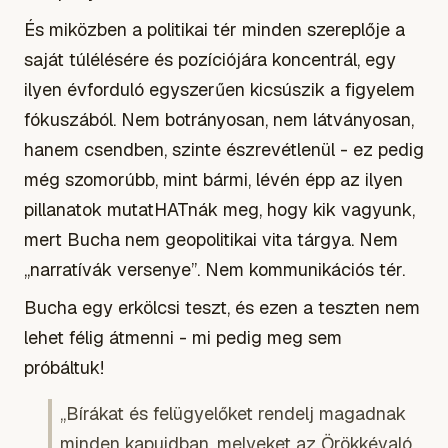
És miközben a politikai tér minden szereplője a
saját túlélésére és pozíciójára koncentrál, egy
ilyen évforduló egyszerűen kicsúszik a figyelem
fókuszából. Nem botrányosan, nem látványosan,
hanem csendben, szinte észrevétlenül - ez pedig
még szomorúbb, mint bármi, lévén épp az ilyen
pillanatok mutatHATnák meg, hogy kik vagyunk,
mert Bucha nem geopolitikai vita tárgya. Nem
„narratívák versenye”. Nem kommunikációs tér.
Bucha egy erkölcsi teszt, és ezen a teszten nem
lehet félig átmenni - mi pedig meg sem
próbáltuk!
„Bírákat és felügyelőket rendelj magadnak
minden kapuidban, melyeket az Örökkévaló,