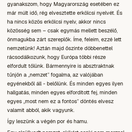
gyanakszom, hogy Magyarország esetében ez
már múlt idő, rég elvesztette erkölcsi nyelvét. És
ha nincs közös erkölcsi nyelv, akkor nincs
közösség sem – csak egymás mellett beszélő,
önmagukba zárt szereplők. Íme, feleim, ezzé lett
nemzetünk! Aztán majd őszinte döbbenettel
rácsodálkozunk, hogy Európa többi része
elfordult tőlünk. Bármennyire is absztraktnak
tűnjön a „nemzet” fogalma, az valójában
egyénekből áll - belőlünk. És minden egyes ilyen
hallgatás, minden egyes elfordított fej, minden
egyes „most nem ez a fontos” döntés elvesz
valamit abból, akik vagyunk.
Így leszünk a végén por és hamu.