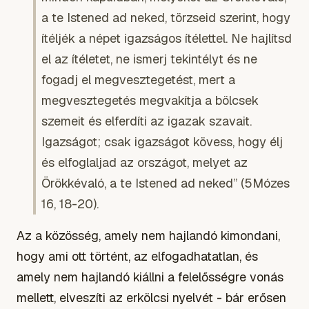
a te Istened ad neked, törzseid szerint, hogy
ítéljék a népet igazságos ítélettel. Ne hajlítsd
el az ítéletet, ne ismerj tekintélyt és ne
fogadj el megvesztegetést, mert a
megvesztegetés megvakítja a bölcsek
szemeit és elferdíti az igazak szavait.
Igazságot; csak igazságot kövess, hogy élj
és elfoglaljad az országot, melyet az
Örökkévaló, a te Istened ad neked” (5Mózes
16, 18-20).
Az a közösség, amely nem hajlandó kimondani,
hogy ami ott történt, az elfogadhatatlan, és
amely nem hajlandó kiállni a felelősségre vonás
mellett, elveszíti az erkölcsi nyelvét - bár erősen