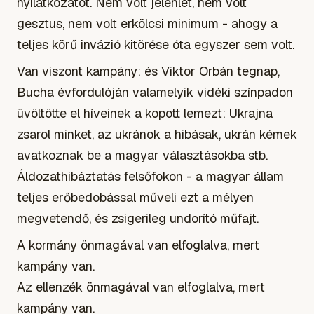
nyilatkozatot. Nem volt jelenlét, nem volt
gesztus, nem volt erkölcsi minimum - ahogy a
teljes körű invázió kitörése óta egyszer sem volt.
Van viszont kampány: és Viktor Orbán tegnap,
Bucha évfordulóján valamelyik vidéki színpadon
üvöltötte el híveinek a kopott lemezt: Ukrajna
zsarol minket, az ukránok a hibásak, ukrán kémek
avatkoznak be a magyar választásokba stb.
Áldozathibáztatás felsőfokon - a magyar állam
teljes erőbedobással műveli ezt a mélyen
megvetendő, és zsigerileg undorító műfajt.
A kormány önmagával van elfoglalva, mert
kampány van.
Az ellenzék önmagával van elfoglalva, mert
kampány van.