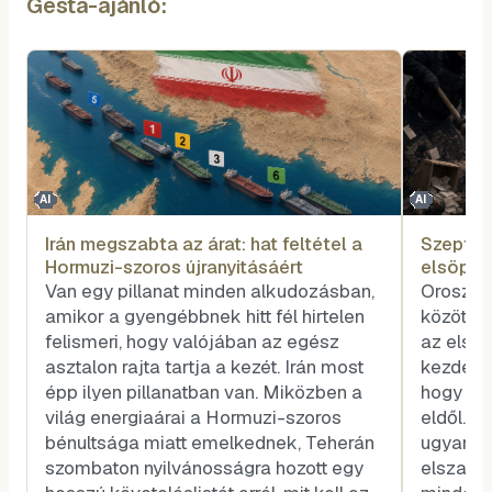
Gesta-ajánló:
AI
AI
Irán megszabta az árat: hat feltétel a
Szeptembe
Hormuzi-szoros újranyitásáért
elsöpri 
Van egy pillanat minden alkudozásban,
Oroszor
amikor a gyengébbnek hitt fél hirtelen
között 
felismeri, hogy valójában az egész
az elsőt
asztalon rajta tartja a kezét. Irán most
kezdete 
épp ilyen pillanatban van. Miközben a
hogy a k
világ energiaárai a Hormuzi-szoros
eldől. P
bénultsága miatt emelkednek, Teherán
ugyanis
szombaton nyilvánosságra hozott egy
elszabot