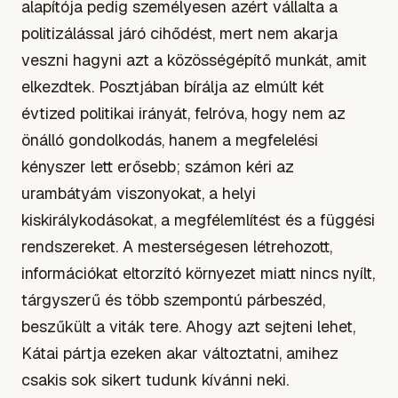
alapítója pedig személyesen azért vállalta a
politizálással járó cihődést, mert nem akarja
veszni hagyni azt a közösségépítő munkát, amit
elkezdtek. Posztjában bírálja az elmúlt két
évtized politikai irányát, felróva, hogy nem az
önálló gondolkodás, hanem a megfelelési
kényszer lett erősebb; számon kéri az
urambátyám viszonyokat, a helyi
kiskirálykodásokat, a megfélemlítést és a függési
rendszereket. A mesterségesen létrehozott,
információkat eltorzító környezet miatt nincs nyílt,
tárgyszerű és több szempontú párbeszéd,
beszűkült a viták tere. Ahogy azt sejteni lehet,
Kátai pártja ezeken akar változtatni, amihez
csakis sok sikert tudunk kívánni neki.