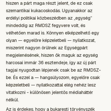
hiszen a párt maga részt jelent, de ez csak
szemantikai kukacoskodás. Ugyanakkor az
erdélyi politikai közbeszédben az „egység”
mindeddig az RMDSZ fegyvere volt, és
vélhetően marad is. Könnyen elképzelhető egy
olyan — egyelőre képzeletbeli — nyilatkozat,
miszerint nagyon örülnek az Egységpárt
megjelenésének, hiszen ők maguk az egység
harcosai immár 36 esztendeje, így az új párt
tagjai nyugodtan lépjenek csak be az RMDSZ-
be. És ezzel a — hangsúlyozom, egyelőre csak
képzeletbeli — nyilatkozattal elég nehéz lesz
vitatkozni - különösen jelentős médiaháttér
nélkül.
Az is érdekes, hogy a bukaresti törvényszék