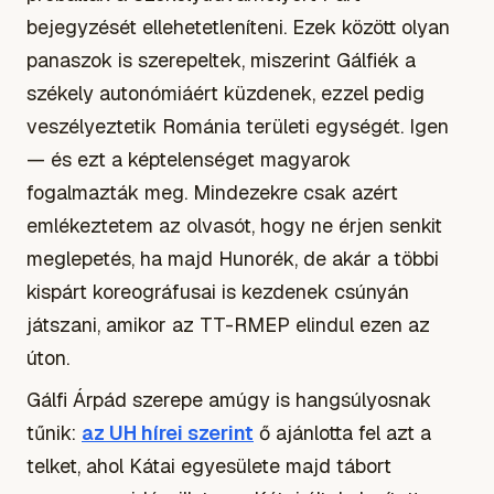
bejegyzését ellehetetleníteni. Ezek között olyan
panaszok is szerepeltek, miszerint Gálfiék a
székely autonómiáért küzdenek, ezzel pedig
veszélyeztetik Románia területi egységét. Igen
— és ezt a képtelenséget magyarok
fogalmazták meg. Mindezekre csak azért
emlékeztetem az olvasót, hogy ne érjen senkit
meglepetés, ha majd Hunorék, de akár a többi
kispárt koreográfusai is kezdenek csúnyán
játszani, amikor az TT-RMEP elindul ezen az
úton.
Gálfi Árpád szerepe amúgy is hangsúlyosnak
tűnik:
az UH hírei szerint
ő ajánlotta fel azt a
telket, ahol Kátai egyesülete majd tábort