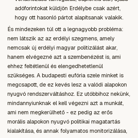
adóforintokat küldjön Erdélybe csak azért,
hogy ott hasonló pártot alapítsanak valakik.
És mindezeken túl ott a legnagyobb probléma:
nem látszik az az erdélyi szegmens, amely
nemcsak új erdélyi magyar politizálást akar,
hanem elvégezné azt a szembenézést is, ami
ehhez feltétlenül és elengedhetetlenül
szükséges. A budapesti eufória szele minket is
megcsapott, de ez kevés lesz a valódi alapokon
nyugvó rendszerváltáshoz. Ez utóbbihoz nekünk,
mindannyiunknak el kell végezni azt a munkát,
ami nem megkerülhető - ez pedig az erős
morális alapokon nyugvó politikai magatartás
kialakítása, és annak folyamatos monitorizálása,