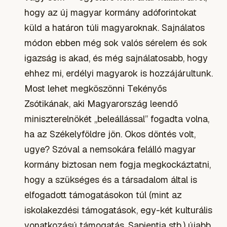
hogy az új magyar kormány adóforintokat
küld a határon túli magyaroknak. Sajnálatos
módon ebben még sok valós sérelem és sok
igazság is akad, és még sajnálatosabb, hogy
ehhez mi, erdélyi magyarok is hozzájárultunk.
Most lehet megköszönni Tekényős
Zsótikának, aki Magyarország leendő
miniszterelnökét „beleállással” fogadta volna,
ha az Székelyföldre jön. Okos döntés volt,
ugye? Szóval a nemsokára felálló magyar
kormány biztosan nem fogja megkockáztatni,
hogy a szükséges és a társadalom által is
elfogadott támogatásokon túl (mint az
iskolakezdési támogatások, egy-két kulturális
vonatkozású támogatás, Sapientia stb.) újabb