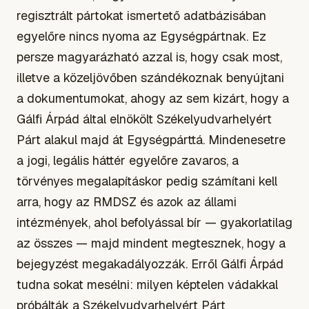
regisztrált pártokat ismertető adatbázisában
egyelőre nincs nyoma az Egységpártnak. Ez
persze magyarázható azzal is, hogy csak most,
illetve a közeljövőben szándékoznak benyújtani
a dokumentumokat, ahogy az sem kizárt, hogy a
Gálfi Árpád által elnökölt Székelyudvarhelyért
Párt alakul majd át Egységpárttá. Mindenesetre
a jogi, legális háttér egyelőre zavaros, a
törvényes megalapításkor pedig számítani kell
arra, hogy az RMDSZ és azok az állami
intézmények, ahol befolyással bír — gyakorlatilag
az összes — majd mindent megtesznek, hogy a
bejegyzést megakadályozzák. Erről Gálfi Árpád
tudna sokat mesélni: milyen képtelen vádakkal
próbálták a Székelyudvarhelyért Párt