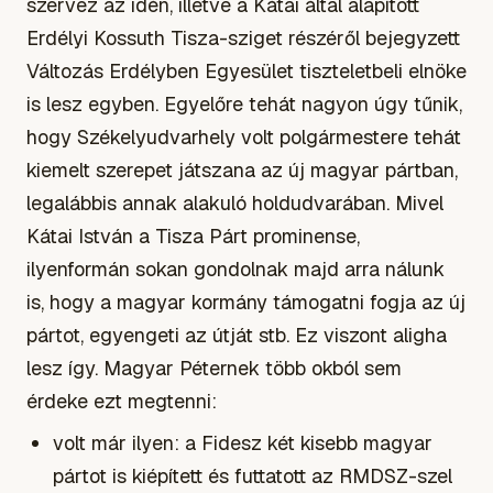
szervez az idén, illetve a Kátai által alapított
Erdélyi Kossuth Tisza-sziget részéről bejegyzett
Változás Erdélyben Egyesület tiszteletbeli elnöke
is lesz egyben. Egyelőre tehát nagyon úgy tűnik,
hogy Székelyudvarhely volt polgármestere tehát
kiemelt szerepet játszana az új magyar pártban,
legalábbis annak alakuló holdudvarában. Mivel
Kátai István a Tisza Párt prominense,
ilyenformán sokan gondolnak majd arra nálunk
is, hogy a magyar kormány támogatni fogja az új
pártot, egyengeti az útját stb. Ez viszont aligha
lesz így. Magyar Péternek több okból sem
érdeke ezt megtenni:
volt már ilyen: a Fidesz két kisebb magyar
pártot is kiépített és futtatott az RMDSZ-szel