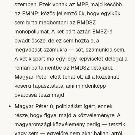
szemben. Ezek voltak az MPP, majd később
az EMNP; közös jellemzőjük, hogy egyikük
sem bírta megbontani az RMDSZ
monopóliumát. A két párt aztán EMSZ-é
olvadt össze, de ez sem hozta el a
megváltást számukra — sőt, számunkra sem.
A két kispárt ma egy-egy képviselőt delegál a
román parlamentbe az RMDSZ listájáról.
Magyar Péter előtt tehát ott áll a közelmúlt
keserű tapasztalata, ami mindenképp
óvatossá teszi majd;
Magyar Péter új politizálást ígért, ennek
része, hogy figyel majd a közvéleményre. A
magyarországi közvélemény pedig — tetszik
vagy sem — egyelőre nem akar hallani arról,