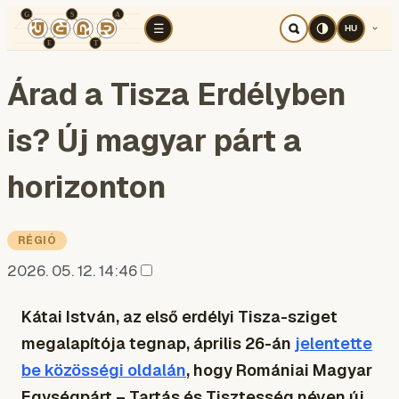
TÉR
ELEMZÉS
KOGNITÍV HÁBORÚ
RÉ
☰
HU
Árad a Tisza Erdélyben
is? Új magyar párt a
horizonton
RÉGIÓ
2026. 05. 12. 14:46
Kátai István, az első erdélyi Tisza-sziget
megalapítója tegnap, április 26-án
jelentette
be közösségi oldalán
, hogy Romániai Magyar
Egységpárt – Tartás és Tisztesség néven új