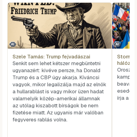
AI
AI
Szele Tamás: Trump fejvadászai
Storm-151
hálózat
Senkit sem lehet kétszer megbüntetni
ukránbar
Orosz d
ugyanazért: kivéve persze, ha Donald
kampány
Trump és a CBP úgy akarja. Kíváncsi
beavatk
vagyok, mikor legalizálja majd az elnök
esedéke
a hullarablást is vagy mikor üzen hadat
írja a M
valamelyik közép-amerikai államnak
az utólag kiszabott bírságok be nem
fizetése miatt. Az ugyanis már valóban
fegyveres rablás volna.