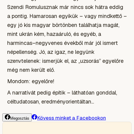
Szendi Romulusznak már nincs sok hátra eddig
a pontig. Hamarosan egyikük – vagy mindkettő –
egy jó kis magyar börtönben találhatja magát,
mint ukrán kém, hazaáruló, és egyéb, a
harmincas–negyvenes évekből már jól ismert
népellenség. Jó, az igaz, ne legyünk
szenvtelenek: ismerjük el, az „uzsorás” egyelőre
még nem került elő.
Mondom: egyelőre!
A narratívát pedig építik – láthatóan gonddal,
céltudatosan, eredményorientáltan...
Kövess minket a Facebookon
Megosztás