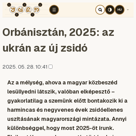
TÉR
ELEMZÉS
KOGNITÍV HÁBORÚ
RÉ
☰
HU
Orbánisztán, 2025: az
ukrán az új zsidó
2025. 05. 28. 10:41
Az a mélység, ahova a magyar közbeszéd
lesüllyedni látszik, valóban elképesztő –
gyakorlatilag a szemünk előtt bontakozik ki a
harmincas és negyvenes évek zsidóellenes
uszításának magyarországi mintázata. Annyi
különbséggel, hogy most 2025-öt írunk.