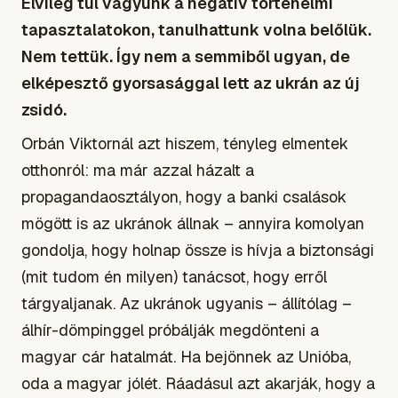
Elvileg túl vagyunk a negatív történelmi
tapasztalatokon, tanulhattunk volna belőlük.
Nem tettük. Így nem a semmiből ugyan, de
elképesztő gyorsasággal lett az ukrán az új
zsidó.
Orbán Viktornál azt hiszem, tényleg elmentek
otthonról: ma már azzal házalt a
propagandaosztályon, hogy a banki csalások
mögött is az ukránok állnak – annyira komolyan
gondolja, hogy holnap össze is hívja a biztonsági
(mit tudom én milyen) tanácsot, hogy erről
tárgyaljanak. Az ukránok ugyanis – állítólag –
álhír-dömpinggel próbálják megdönteni a
magyar cár hatalmát. Ha bejönnek az Unióba,
oda a magyar jólét. Ráadásul azt akarják, hogy a