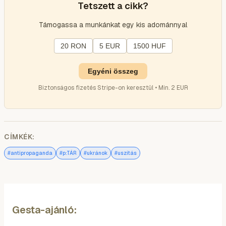
Tetszett a cikk?
Támogassa a munkánkat egy kis adománnyal
20 RON
5 EUR
1500 HUF
Egyéni összeg
Biztonságos fizetés Stripe-on keresztül • Min. 2 EUR
CÍMKÉK:
#
#
#
#
antipropaganda
p:TÁR
ukránok
uszítás
Gesta-ajánló: