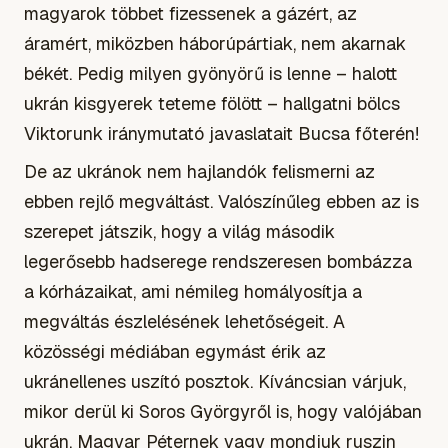
magyarok többet fizessenek a gázért, az
áramért, miközben háborúpártiak, nem akarnak
békét. Pedig milyen gyönyörű is lenne – halott
ukrán kisgyerek teteme fölött – hallgatni bölcs
Viktorunk iránymutató javaslatait Bucsa főterén!
De az ukránok nem hajlandók felismerni az
ebben rejlő megváltást. Valószínűleg ebben az is
szerepet játszik, hogy a világ második
legerősebb hadserege rendszeresen bombázza
a kórházaikat, ami némileg homályosítja a
megváltás észlelésének lehetőségeit. A
közösségi médiában egymást érik az
ukránellenes uszító posztok. Kíváncsian várjuk,
mikor derül ki Soros Györgyről is, hogy valójában
ukrán. Magyar Péternek vagy mondjuk ruszin