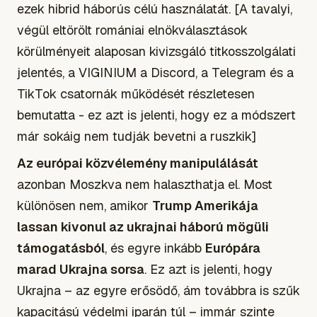
ezek hibrid háborús célú használatát.
[A tavalyi,
végül eltörölt romániai elnökválasztások
körülményeit alaposan kivizsgáló titkosszolgálati
jelentés, a VIGINIUM a Discord, a Telegram és a
TikTok csatornák működését részletesen
bemutatta - ez azt is jelenti, hogy ez a módszert
már sokáig nem tudják bevetni a ruszkik]
Az európai közvélemény manipulálását
azonban Moszkva nem halaszthatja el. Most
különösen nem, amikor
Trump Amerikája
lassan kivonul az ukrajnai háború mögüli
támogatásból
, és egyre inkább
Európára
marad Ukrajna sorsa
. Ez azt is jelenti, hogy
Ukrajna – az egyre erősödő, ám továbbra is szűk
kapacitású védelmi iparán túl – immár szinte