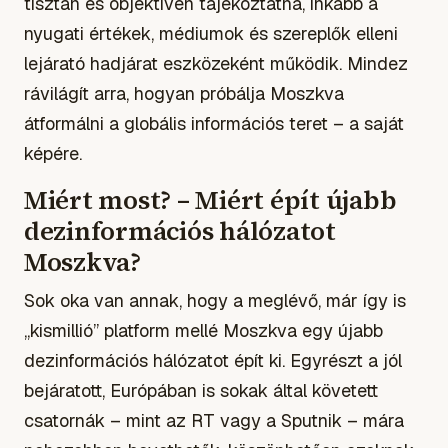
tisztán és objektíven tájékoztatna, inkább a
nyugati értékek, médiumok és szereplők elleni
lejárató hadjárat eszközeként működik. Mindez
rávilágít arra, hogyan próbálja Moszkva
átformálni a globális információs teret – a saját
képére.
Miért most? – Miért épít újabb
dezinformációs hálózatot
Moszkva?
Sok oka van annak, hogy a meglévő, már így is
„kismillió” platform mellé Moszkva egy újabb
dezinformációs hálózatot épít ki. Egyrészt a jól
bejáratott, Európában is sokak által követett
csatornák – mint az RT vagy a Sputnik – mára