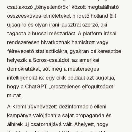
csatlakozó „tényellenőrök” között megtalálható
összeesküvés-elméleteket hirdető holland (!!!)
újságíró és olyan iráni-ausztrál szerző, aki
tagadta a bucsai mészárlást. A platform írásai
rendszeresen hivatkoznak hamisított vagy
félrevezető statisztikákra, gyakran célkeresztbe
helyezik a Soros-családot, az amerikai
demokratákat, sőt még a mesterséges
intelligenciát is: egy cikk például azt sugallja,
hogy a ChatGPT „oroszellenes elfogultságot”
mutat.
A Kreml úgynevezett dezinformáció elleni
kampánya valójában a saját propaganda és
álhírek új csatornájává vált. Ahelyett, hogy