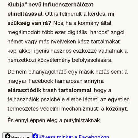
Klubja” nevű influenszerhálózat
elindításával
. Ott is felmerült a kérdés:
mi
szükség van rá?
Nos, ha a kormány által
megálmodott több ezer digitális „harcos” angol,
német vagy más nyelveken kész tartalmakat
kap, akkor igenis hasznos eszközzé válhatnak a
nemzetközi közvélemény befolyásolására.
De nem elhanyagolható egy másik hatás sem: a
magyar Facebook hamarosan
annyira
elárasztódik trash tartalommal
, hogy a
felhasználók pszichéje életbe lépteti az egyetlen
természetes védelmi mechanizmust: a
közönyt
.
És ennyi éppen elég a putyinistáknak.
Kövess minket a Facebookon
Megosztás