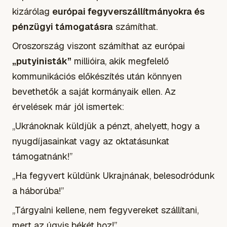
kizárólag
európai fegyverszállítmányokra és
pénzügyi támogatásra
számíthat.
Oroszország viszont számíthat az európai
„putyinisták”
millióira, akik megfelelő
kommunikációs előkészítés után könnyen
bevethetők a saját kormányaik ellen. Az
érvelések már jól ismertek:
„Ukránoknak küldjük a pénzt, ahelyett, hogy a
nyugdíjasainkat vagy az oktatásunkat
támogatnánk!”
„Ha fegyvert küldünk Ukrajnának, belesodródunk
a háborúba!”
„Tárgyalni kellene, nem fegyvereket szállítani,
mert az úgyis békét hoz!”