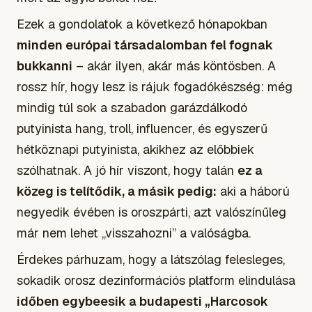
Ezek a gondolatok a következő hónapokban
minden európai társadalomban fel fognak
bukkanni
– akár ilyen, akár más köntösben. A
rossz hír, hogy lesz is rájuk fogadókészség: még
mindig túl sok a szabadon garázdálkodó
putyinista hang, troll, influencer, és egyszerű
hétköznapi putyinista, akikhez az előbbiek
szólhatnak. A jó hír viszont, hogy talán
ez a
közeg is telítődik, a másik pedig:
aki a háború
negyedik évében is oroszpárti, azt valószínűleg
már nem lehet „visszahozni” a valóságba.
Érdekes párhuzam, hogy a látszólag felesleges,
sokadik orosz dezinformációs platform elindulása
időben egybeesik a budapesti „Harcosok