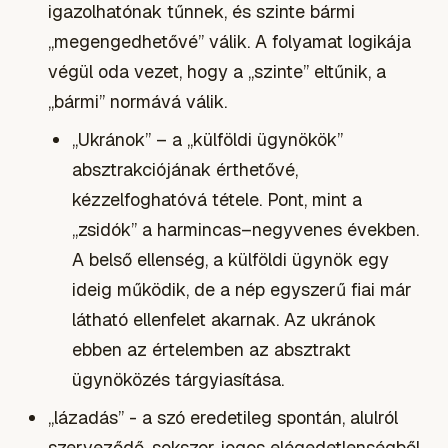
igazolhatónak tűnnek, és szinte bármi
„megengedhetővé” válik. A folyamat logikája
végül oda vezet, hogy a „szinte” eltűnik, a
„bármi” normává válik.
„Ukránok” – a „külföldi ügynökök”
absztrakciójának érthetővé,
kézzelfoghatóvá tétele. Pont, mint a
„zsidók” a harmincas–negyvenes években.
A belső ellenség, a külföldi ügynök egy
ideig működik, de a nép egyszerű fiai már
látható ellenfelet akarnak. Az ukránok
ebben az értelemben az absztrakt
ügynöközés tárgyiasítása.
„lázadás” - a szó eredetileg spontán, alulról
szerveződő, sokszor jogos elégedetlenségből