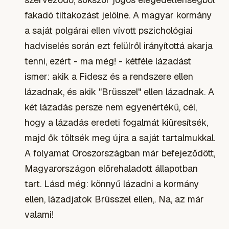
fakadó tiltakozást jelölne. A magyar kormány
a saját polgárai ellen vívott pszichológiai
hadviselés során ezt felülről irányítottá akarja
tenni, ezért - ma még! - kétféle lázadást
ismer: akik a Fidesz és a rendszere ellen
lázadnak, és akik "Brüsszel" ellen lázadnak. A
két lázadás persze nem egyenértékű, cél,
hogy a lázadás eredeti fogalmát kiüresítsék,
majd ők töltsék meg újra a saját tartalmukkal.
A folyamat Oroszországban már befejeződött,
Magyarországon előrehaladott állapotban
tart. Lásd még: könnyű lázadni a kormány
ellen, lázadjatok Brüsszel ellen,. Na, az már
valami!