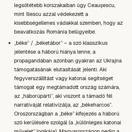
legsötétebb korszakaiban úgy Ceaușescu,
mint Iliescu azzal védekezett a
kisebbségellenes vádakkal szemben, hogy az
beavatkozás Románia belügyeibe.
„béke” / „béketábor” – a szó klasszikus
jelentése a háború hiánya lenne, a
propagandában azonban gyakran az Ukrajna
támogatásának elutasítását jelenti. Aki
fegyverszállítást vagy katonai segítséget
támogat egy megtámadott ország számára,
az „háborúpárti”, aki viszont a támadó fél
narratíváját relativizálja, az „békeharcos”.
Oroszországban a „béke” kifejezés a háború
szó kerülésére szolgál (a „különleges katonai
művelet” logikája), Magyarországon pedig a