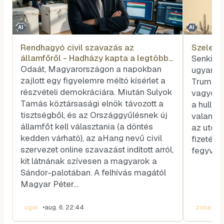
AI
AI
Rendhagyó civil szavazás az
Szele T
államfőről - Hadházy kapta a legtöbb
Senkit s
voksot
Odaát, Magyarországon a napokban
ugyanazé
zajlott egy figyelemre méltó kísérlet a
Trump és
részvételi demokráciára. Miután Sulyok
vagyok, 
Tamás köztársasági elnök távozott a
a hullar
tisztségből, és az Országgyűlésnek új
valamel
államfőt kell választania (a döntés
az utóla
kedden várható), az aHang nevű civil
fizetése
szervezet online szavazást indított arról,
fegyvere
kit látnának szívesen a magyarok a
Sándor-palotában. A felhívás magától
Magyar Péter…
ugar
•
aug. 6. 22:44
zona
•
au