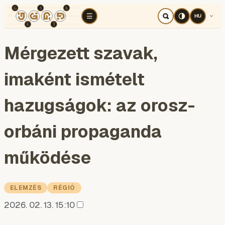
TÉR
ELEMZÉS
KOGNITÍV HÁBORÚ
RÉ
☰
HU
Mérgezett szavak,
imaként ismételt
hazugságok: az orosz-
orbáni propaganda
működése
ELEMZÉS
RÉGIÓ
2026. 02. 13. 15:10