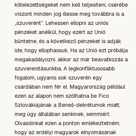
kötelezettségeket nem kell teljesíteni, cserébe
viszont minden jog illesse meg továbbra is a
„szuverént”. Lehessen ellopni az uniós
pénzeket anélkül, hogy ezért az Unió
büntetne, és a következő pénzeket is adják
ide, hogy ellophassuk. Ha az Unió ezt próbálja
megakadályozni, akkor az már beavatkozás a
szuverenitásunkba. A legkonfliktusosabb
fogalom, ugyanis sok szuverén egy
csárdában nem fér el. Magyarország például
ezen az alapon nem szólhatna be Fico
Szlovákiájának a Beneš-dekrétumok miatt,
meg úgy általában senkinek, semmiért.
Olvasóinkat ezen a ponton emlékeztetném,
hogy az erdélyi magyarok elnyomásának