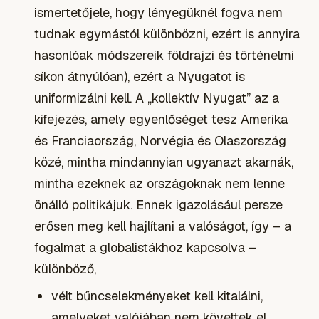
ismertetőjele, hogy lényegüknél fogva nem
tudnak egymástól különbözni, ezért is annyira
hasonlóak módszereik földrajzi és történelmi
síkon átnyúlóan), ezért a Nyugatot is
uniformizálni kell. A „kollektív Nyugat” az a
kifejezés, amely egyenlőséget tesz Amerika
és Franciaország, Norvégia és Olaszország
közé, mintha mindannyian ugyanazt akarnák,
mintha ezeknek az országoknak nem lenne
önálló politikájuk. Ennek igazolásául persze
erősen meg kell hajlítani a valóságot, így – a
fogalmat a globalistákhoz kapcsolva –
különböző,
vélt bűncselekményeket kell kitalálni,
amelyeket valójában nem követtek el