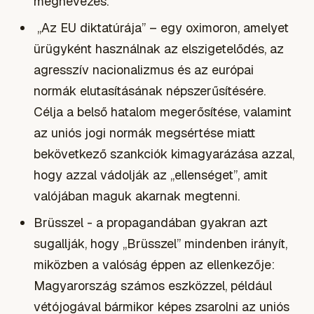
megnevezés.
„Az EU diktatúrája” – egy oximoron, amelyet
ürügyként használnak az elszigetelődés, az
agresszív nacionalizmus és az európai
normák elutasításának népszerűsítésére.
Célja a belső hatalom megerősítése, valamint
az uniós jogi normák megsértése miatt
bekövetkező szankciók kimagyarázása azzal,
hogy azzal vádolják az „ellenséget”, amit
valójában maguk akarnak megtenni.
Brüsszel - a propagandában gyakran azt
sugallják, hogy „Brüsszel” mindenben irányít,
miközben a valóság éppen az ellenkezője:
Magyarország számos eszközzel, például
vétójogával bármikor képes zsarolni az uniós