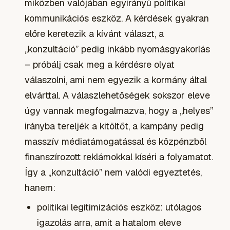
miközben valójában egyirányú politikai
kommunikációs eszköz. A kérdések gyakran
előre keretezik a kívánt választ, a
„konzultáció” pedig inkább nyomásgyakorlás
– próbálj csak meg a kérdésre olyat
válaszolni, ami nem egyezik a kormány által
elvárttal. A válaszlehetőségek sokszor eleve
úgy vannak megfogalmazva, hogy a „helyes”
irányba tereljék a kitöltőt, a kampány pedig
masszív médiatámogatással és közpénzből
finanszírozott reklámokkal kíséri a folyamatot.
Így a „konzultáció” nem valódi egyeztetés,
hanem:
politikai legitimizációs eszköz: utólagos
igazolás arra, amit a hatalom eleve