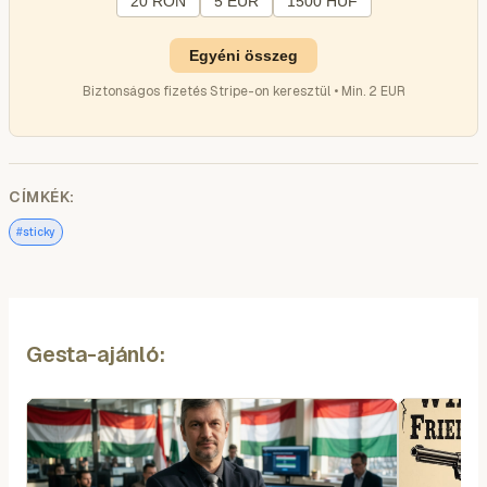
20 RON
5 EUR
1500 HUF
Egyéni összeg
Biztonságos fizetés Stripe-on keresztül • Min. 2 EUR
CÍMKÉK:
#
sticky
Gesta-ajánló: