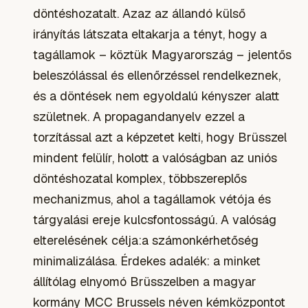
döntéshozatalt. Azaz az állandó külső
irányítás látszata eltakarja a tényt, hogy a
tagállamok – köztük Magyarország – jelentős
beleszólással és ellenőrzéssel rendelkeznek,
és a döntések nem egyoldalú kényszer alatt
születnek. A propagandanyelv ezzel a
torzítással azt a képzetet kelti, hogy Brüsszel
mindent felülír, holott a valóságban az uniós
döntéshozatal komplex, többszereplős
mechanizmus, ahol a tagállamok vétója és
tárgyalási ereje kulcsfontosságú. A valóság
elterelésének célja:a számonkérhetőség
minimalizálása. Érdekes adalék: a minket
állítólag elnyomó Brüsszelben a magyar
kormány MCC Brussels néven kémközpontot