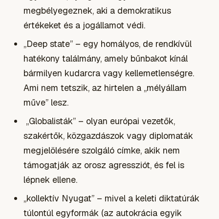
megbélyegeznek, aki a demokratikus
értékeket és a jogállamot védi.
„Deep state” – egy homályos, de rendkívül
hatékony találmány, amely bűnbakot kínál
bármilyen kudarcra vagy kellemetlenségre.
Ami nem tetszik, az hirtelen a „mélyállam
műve” lesz.
„Globalisták” – olyan európai vezetők,
szakértők, közgazdászok vagy diplomaták
megjelölésére szolgáló címke, akik nem
támogatják az orosz agressziót, és fel is
lépnek ellene.
„kollektív Nyugat” – mivel a keleti diktatúrák
túlontúl egyformák (az autokrácia egyik