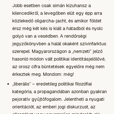
Jobb esetben csak simán kizuhansz a
kilencedikről, a levegőben elüt egy épp arra
közlekedő oligarcha-jacht, és amikor földet
érsz még két kés is kiáll a hátadból és nyolc
golyó van a vesédben. A rendőrségi
jegyzőkönyvben a halál okaként szívinfarktus
szerepel. Magyarországon a „nemzeti” jelző
hasonló módon vált politikai identitásjelölővé,
az orosz cifra büntetések egyelőre még nem
érkeztek meg. Mondom: még!
„liberális” – eredetileg politikai filozófiai
kategória, a propagandában azonban gyakran
pejoratív gyűjtőfogalom. Jelentheti a nyugati
orientációt, az emberi jogi diskurzust, az