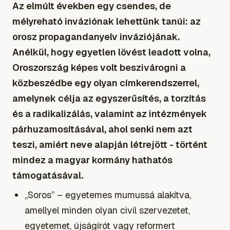
Az elmúlt években egy csendes, de
mélyreható inváziónak lehettünk tanúi: az
orosz propagandanyelv inváziójának.
Anélkül, hogy egyetlen lövést leadott volna,
Oroszország képes volt beszivárogni a
közbeszédbe egy olyan címkerendszerrel,
amelynek célja az egyszerűsítés, a torzítás
és a radikalizálás, valamint az intézmények
párhuzamosításával, ahol senki nem azt
teszi, amiért neve alapján létrejött - történt
mindez a magyar kormány hathatós
támogatásával.
„Soros” – egyetemes mumussá alakítva,
amellyel minden olyan civil szervezetet,
egyetemet, újságírót vagy reformert