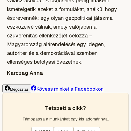
választásokba”. A csőcselék pedig imaként
ismételgetik ezeket a formulákat, anélkül hogy
észrevennék: egy olyan geopolitikai játszma
eszközeivé válnak, amely valójában a
szuverenitás ellenkezőjét célozza –
Magyarország alárendelését egy idegen,
autoriter és a demokráciával szemben
ellenséges befolyási övezetnek.
Karczag Anna
Kövess minket a Facebookon
Megosztás
Tetszett a cikk?
Támogassa a munkánkat egy kis adománnyal