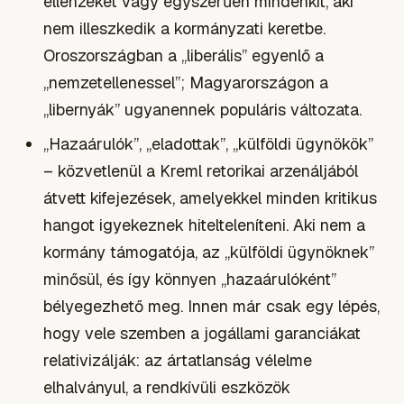
ellenzéket vagy egyszerűen mindenkit, aki
nem illeszkedik a kormányzati keretbe.
Oroszországban a „liberális” egyenlő a
„nemzetellenessel”; Magyarországon a
„libernyák” ugyanennek populáris változata.
„Hazaárulók”, „eladottak”, „külföldi ügynökök”
– közvetlenül a Kreml retorikai arzenáljából
átvett kifejezések, amelyekkel minden kritikus
hangot igyekeznek hitelteleníteni. Aki nem a
kormány támogatója, az „külföldi ügynöknek”
minősül, és így könnyen „hazaárulóként”
bélyegezhető meg. Innen már csak egy lépés,
hogy vele szemben a jogállami garanciákat
relativizálják: az ártatlanság vélelme
elhalványul, a rendkívüli eszközök