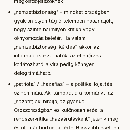
megkérdőjelezőknek.
„nemzetbiztonság” – mindkét országban
gyakran olyan tág értelemben használják,
hogy szinte bármilyen kritika vagy
oknyomozás belefér. Ha valami
„nemzetbiztonsági kérdés”, akkor az
információk elzárhatók, az ellenőrzés
korlátozható, a vita pedig könnyen
delegitimálható.
„patrióta” / „hazafias” – a politikai lojalitás
szinonimája. Aki támogatja a kormányt, az
„hazafi”; aki bírálja, az gyanús.
Oroszországban ez különösen erős: a
rendszerkritika „hazaárulásként” jelenik meg,
és ott már börtön jár érte. Rosszabb esetben.