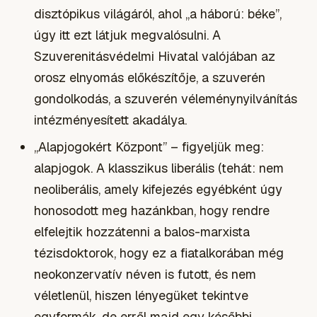
disztópikus világáról, ahol „a háború: béke”,
úgy itt ezt látjuk megvalósulni. A
Szuverenitásvédelmi Hivatal valójában az
orosz elnyomás előkészítője, a szuverén
gondolkodás, a szuverén véleménynyilvánítás
intézményesített akadálya.
„Alapjogokért Központ” – figyeljük meg:
alapjogok. A klasszikus liberális (tehát: nem
neoliberális, amely kifejezés egyébként úgy
honosodott meg hazánkban, hogy rendre
elfelejtik hozzátenni a balos-marxista
tézisdoktorok, hogy ez a fiatalkorában még
neokonzervatív néven is futott, és nem
véletlenül, hiszen lényegüket tekintve
egyformák, de erről majd egy későbbi