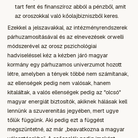
tart fent és finanszíroz abból a pénzből, amit
az oroszokkal való kőolajbizniszből keres.
Ezekkel a jelszavakkal, az intézményrendszerek
párhuzamosításával és az elnevezések orwelli
módszerével az orosz pszichológiai
hadviseléssel kéz a kézben járó magyar
kormány egy párhuzamos univerzumot hozott
létre, amelyben a tények többé nem számítanak,
az ellenségek pedig nem valósak, hanem
kitaláltak, a valós ellenségek pedig az "olcsó"
magyar energiát biztosítók, akiknek hálásak kell
lennünk a szuverenitás jegyében, mert ugye
tőlük függünk. Aki pedig ezt a függést
megszüntetné, az már „beavatkozna a magyar