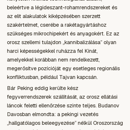
beleértve a légideszant-rohamrendszereket és
az elit alakulatok kiképzésében szerzett
szakértelmet, cserébe a rakétagyártáshoz
szükséges mikrochipekért és anyagokért. Ez az
orosz szellemi tulajdon „kannibalizálása” olyan
harci képességekkel ruházza fel Kínát,
amelyekkel korábban nem rendelkezett,
megerősítve pozícióját egy esetleges regionális
konfliktusban, például Tajvan kapcsán.
Bár Peking eddig kerülte kész
fegyverrendszerek szállítását, az orosz ellátási
láncok feletti ellenőrzése szinte teljes. Budanov
Davosban elmondta: a pekingi vezetés
„hallgatólagos beleegyezése” nélkül Oroszország