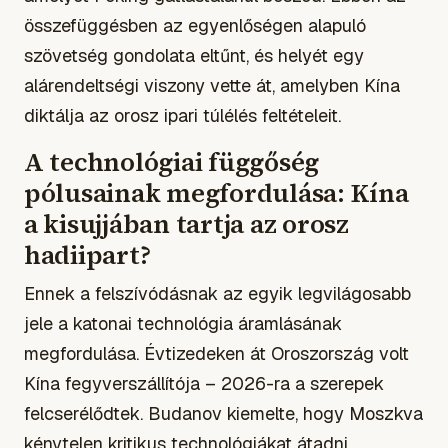
összefüggésben az egyenlőségen alapuló
szövetség gondolata eltűnt, és helyét egy
alárendeltségi viszony vette át, amelyben Kína
diktálja az orosz ipari túlélés feltételeit.
A technológiai függőség
pólusainak megfordulása: Kína
a kisujjában tartja az orosz
hadiipart?
Ennek a felszívódásnak az egyik legvilágosabb
jele a katonai technológia áramlásának
megfordulása. Évtizedeken át Oroszország volt
Kína fegyverszállítója – 2026-ra a szerepek
felcserélődtek. Budanov kiemelte, hogy Moszkva
kénytelen kritikus technológiákat átadni,