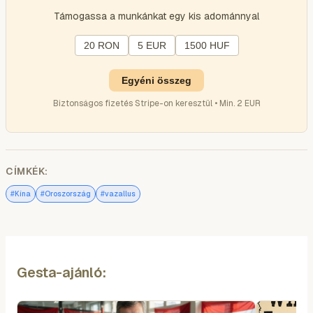
Támogassa a munkánkat egy kis adománnyal
20 RON
5 EUR
1500 HUF
Egyéni összeg
Biztonságos fizetés Stripe-on keresztül • Min. 2 EUR
CÍMKÉK:
#
#
#
Kína
Oroszország
vazallus
Gesta-ajánló: