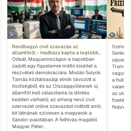
AI
AI
Rendhagyó civil szavazás az
Szele T
államfőről - Hadházy kapta a legtöbb
Senkit s
voksot
Odaát, Magyarországon a napokban
ugyanazé
zajlott egy figyelemre méltó kísérlet a
Trump és
részvételi demokráciára. Miután Sulyok
vagyok, 
Tamás köztársasági elnök távozott a
a hullar
tisztségből, és az Országgyűlésnek új
valamel
államfőt kell választania (a döntés
az utóla
kedden várható), az aHang nevű civil
fizetése
szervezet online szavazást indított arról,
fegyvere
kit látnának szívesen a magyarok a
Sándor-palotában. A felhívás magától
Magyar Péter…