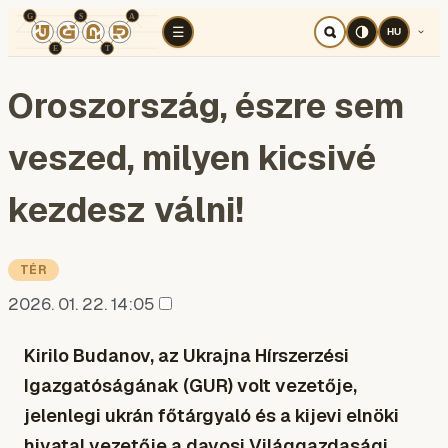
TÉR
ELEMZÉS
KOGNITÍV HÁBORÚ
RÉ
☰
HU
Oroszország, észre sem
veszed, milyen kicsivé
kezdesz válni!
TÉR
2026. 01. 22. 14:05
Kirilo Budanov, az Ukrajna Hírszerzési
Igazgatóságának (GUR) volt vezetője,
jelenlegi ukrán főtárgyaló és a kijevi elnöki
hivatal vezetője a davosi Világgazdasági