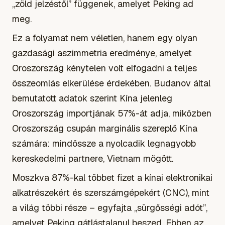
„zöld jelzéstől” függenek, amelyet Peking ad
meg.
Ez a folyamat nem véletlen, hanem egy olyan
gazdasági aszimmetria eredménye, amelyet
Oroszország kénytelen volt elfogadni a teljes
összeomlás elkerülése érdekében. Budanov által
bemutatott adatok szerint Kína jelenleg
Oroszország importjának 57%-át adja, miközben
Oroszország csupán marginális szereplő Kína
számára: mindössze a nyolcadik legnagyobb
kereskedelmi partnere, Vietnam mögött.
Moszkva 87%-kal többet fizet a kínai elektronikai
alkatrészekért és szerszámgépekért (CNC), mint
a világ többi része – egyfajta „sürgősségi adót”,
amelyet Peking gátlástalanul beszed. Ebben az