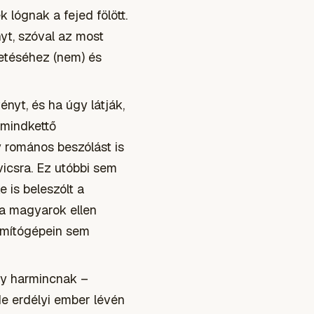
lógnak a fejed fölött.
nyt, szóval az most
ületéséhez (nem) és
nyt, és ha úgy látják,
 mindkettő
gy romános beszólást is
icsra. Ez utóbbi sem
 is beleszólt a
 a magyarok ellen
zámítógépein sem
gy harmincnak –
e erdélyi ember lévén