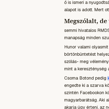
ő is ismeri a nyugodts
alapot is adott. Mert ot
Megszólalt, de 
semmi hivatalos RMDS
manapság minden szuv
Hunor valami olyasmit
börtönbüntetést helyez 
szólás- meg véleménys
mint a kereszténység a
Csoma Botond pedig
engedte ki a szarva kö
szintén Facebookon kö
magyarbarátság. Aki ak
akarja úgy érteni, az 