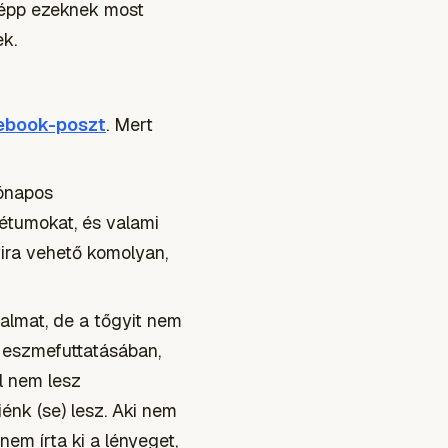
k épp ezeknek most
k.
cebook-poszt
. Mert
hónapos
krétumokat, és valami
ira vehető komolyan,
almat, de a tőgyit nem
ő eszmefuttatásában,
l nem lesz
énk (se) lesz. Aki nem
em írta ki a lényeget,