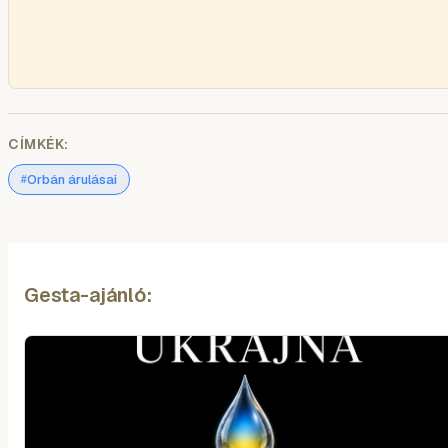
CÍMKÉK:
Orbán árulásai
#
Gesta-ajánló: