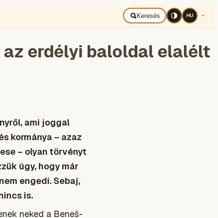
BAD UKRAJNA
Română
Keresés
HU
az erdélyi baloldal elalélt
nyről, ami joggal
 és kormánya – azaz
se – olyan törvényt
ezzük úgy, hogy már
 nem engedi. Sebaj,
incs is.
zenek neked a Beneš-