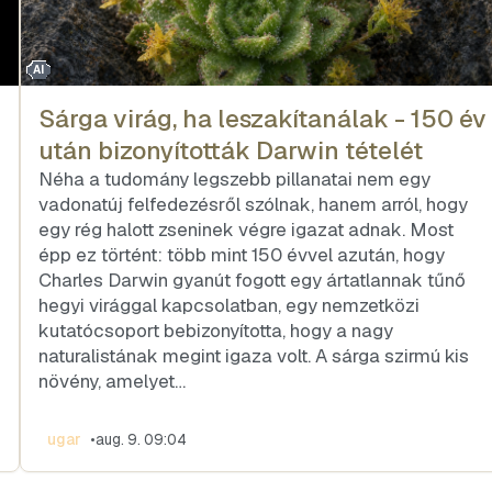
AI
Sárga virág, ha leszakítanálak - 150 év
után bizonyították Darwin tételét
Néha a tudomány legszebb pillanatai nem egy
vadonatúj felfedezésről szólnak, hanem arról, hogy
egy rég halott zseninek végre igazat adnak. Most
épp ez történt: több mint 150 évvel azután, hogy
Charles Darwin gyanút fogott egy ártatlannak tűnő
hegyi virággal kapcsolatban, egy nemzetközi
kutatócsoport bebizonyította, hogy a nagy
naturalistának megint igaza volt. A sárga szirmú kis
növény, amelyet…
ugar
•
aug. 9. 09:04