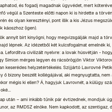
aphatod, és fogadj magadnak ügyvédet, mert kóterévek 
mfő végül a Szenteste előtti napon ki is hirdette a törvé
verén és olyan keresztényi, pont illik a kis Jézus megsz
k káoszhoz (igen).
k annyit bírt kinyögni, hogy megvizsgálják majd a törvé
 majd lépnek. Az idézetből két kulcsfogalmat emelnék ki,
a. Lefordítva civilizált nyelvre: a lovak húsvétján - ho
gy Simion mérges legyen és rácsörögjön Viktor Viktorov
an keserédes helyzetértékelés. Szijjártó Lavrovné Petike
y ő bizony beszélt kollégájával, aki megnyugtatta, nem
Akkor mégis ki ellen? Á, hagyjuk Lavrovnét, a külügy s
ké....
nap után – ami inkább tűnik pár évtizednek, mondjuk ú
nor, az RMDSZ elnöke. Nem kapkodott, az szentigaz, d