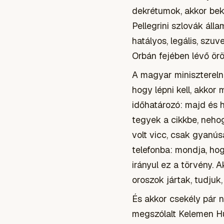
dekrétumok, akkor bek
Pellegrini szlovák álla
hatályos, legális, szu
Orbán fejében lévő örö
A magyar miniszterelnö
hogy lépni kell, akkor
időhatározó: majd és h
tegyek a cikkbe, neho
volt vicc, csak gyanús
telefonba: mondja, hog
irányul ez a törvény. 
oroszok jártak, tudjuk, o
És akkor csekély pár 
megszólalt Kelemen Hu