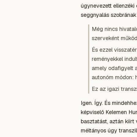
úgynevezett ellenzéki
seggnyalás szobrának 
Még nincs hivatal
szerveként működ
És ezzel visszat
reményekkel indult
amely odafigyelt 
autonóm módon: ha
Ez az igazi transz
Igen. Így. És mindehhe
képviselő Kelemen Hun
basztatást, aztán kiírt
méltányos úgy transzil