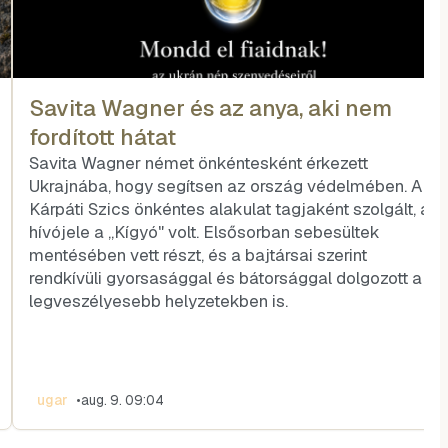
Savita Wagner és az anya, aki nem
fordított hátat
Savita Wagner német önkéntesként érkezett
Ukrajnába, hogy segítsen az ország védelmében. A
Kárpáti Szics önkéntes alakulat tagjaként szolgált, a
hívójele a „Kígyó" volt. Elsősorban sebesültek
mentésében vett részt, és a bajtársai szerint
rendkívüli gyorsasággal és bátorsággal dolgozott a
legveszélyesebb helyzetekben is.
ugar
•
aug. 9. 09:04