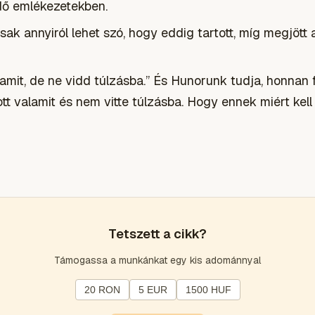
dő emlékezetekben.
ak annyiról lehet szó, hogy eddig tartott, míg megjött
mit, de ne vidd túlzásba.” És Hunorunk tudja, honnan f
tt valamit és nem vitte túlzásba. Hogy ennek miért kell 
Tetszett a cikk?
Támogassa a munkánkat egy kis adománnyal
20 RON
5 EUR
1500 HUF