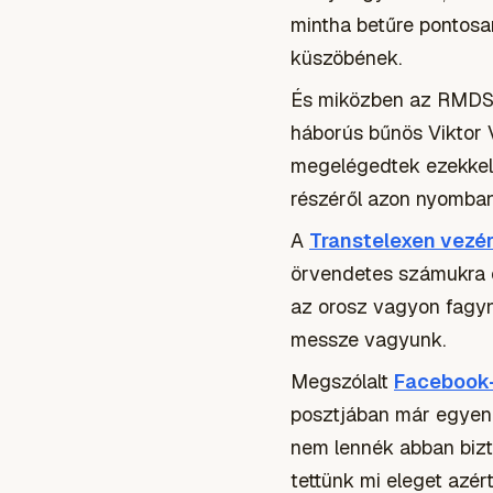
mintha betűre pontosan
küszöbének.
És miközben az RMDSZ 
háborús bűnös Viktor 
megelégedtek ezekkel 
részéről azon nyomban k
A
Transtelexen vezé
örvendetes számukra ez
az orosz vagyon fagyna
messze vagyunk.
Megszólalt
Facebook-
posztjában már egyene
nem lennék abban bizt
tettünk mi eleget azért