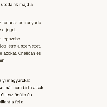
 utódaink majd a
 tanács- és irányadó
a jeget.
a legszebb
ött létre a szervezet,
e azokat. Önállóan és
en.
délyi magyarokat
ke már nem bírta a sok
ől lesz önálló és
llantja fel a