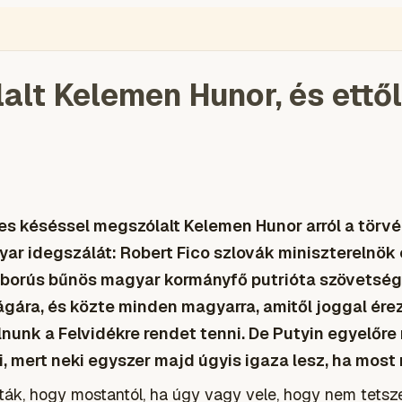
ÉGIÓ
ENGLISH
VIDEÓ
BLOGOK
VOKS
TOLVAJMONITOR
SZA
lt Kelemen Hunor, és ettől 
tes késéssel megszólalt Kelemen Hunor arról a törvé
ar idegszálát: Robert Fico szlovák miniszterelnök
háborús bűnös magyar kormányfő
putrióta
szövetsége
ságára, és közte minden magyarra, amitől joggal ér
nunk a Felvidékre rendet tenni. De Putyin egyelőre
, mert neki egyszer majd úgyis igaza lesz, ha most n
ák, hogy mostantól, ha úgy vagy vele, hogy nem tets