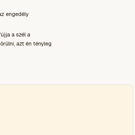
 az engedély
újja a szél a
örülni, azt én tényleg