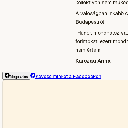
kollektívan nem műkö
A valóságban inkább cs
Budapestről:
„Hunor, mondhatsz vala
forintokat, ezért mondo
nem értem...
Karczag Anna
Kövess minket a Facebookon
Megosztás