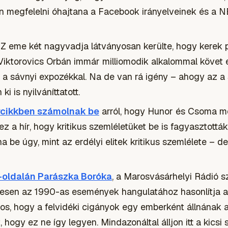
 megfelelni óhajtana a Facebook irányelveinek és a NER
eme két nagyvadja látványosan kerülte, hogy kerek p
Viktorovics Orbán immár milliomodik alkalommal követ e
a sávnyi expozékkal. Na de van rá igény – ahogy az a s
i is nyilváníttatott.
rcikkben számolnak be
arról, hogy Hunor és Csoma me
 a hír, hogy kritikus szemléletüket be is fagyasztották
 be úgy, mint az erdélyi elitek kritikus szemlélete – d
oldalán Parászka Boróka
, a Marosvásárhelyi Rádió sz
sen az 1990-as események hangulatához hasonlítja a j
os, hogy a felvidéki cigányok egy emberként állnának 
, hogy ez ne így legyen. Mindazonáltal álljon itt a kics