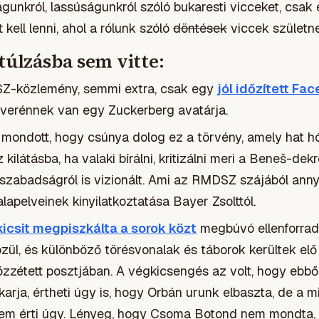
águnkról, lassúságunkról szóló bukaresti vicceket, csa
t kell lenni, ahol a rólunk szóló
döntések
viccek születne
túlzásba sem vitte:
Z-közlemény, semmi extra, csak egy
jól időzített Fa
erénnek van egy Zuckerberg avatárja.
 mondott, hogy csúnya dolog ez a törvény, amely hat 
kilátásba, ha valaki bírálni, kritizálni meri a Beneš-de
zabadságról is vizionált. Ami az RMDSZ szájából anny
lapelveinek kinyilatkoztatása Bayer Zsolttól.
kicsit megpiszkálta a sorok közt
megbúvó ellenforrad
zül, és különböző törésvonalak és táborok kerültek el
zzétett posztjában. A végkicsengés az volt, hogy ebbő
arja, értheti úgy is, hogy Orbán urunk elbaszta, de a mi
nem érti úgy. Lényeg, hogy Csoma Botond nem mondta, n