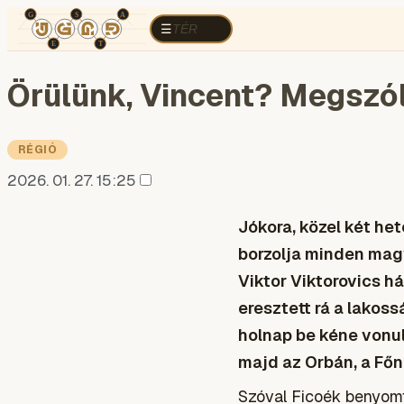
TÉR
ELEMZÉS
KOGNITÍV HÁBORÚ
R
TÉR
☰
Örülünk, Vincent? Megszóla
RÉGIÓ
2026. 01. 27. 15:25
Jókora, közel két he
borzolja minden magy
Viktor Viktorovics 
eresztett rá a lakos
holnap be kéne vonul
majd az Orbán, a Főni
Szóval Ficoék benyomt