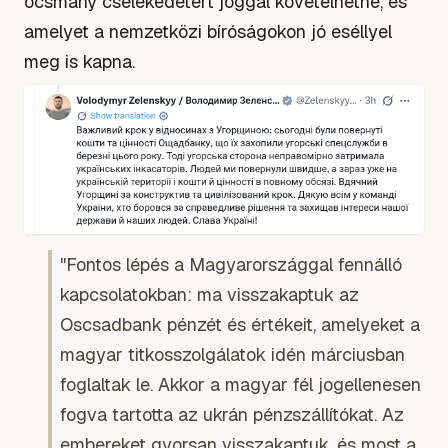
ocsmány cselekedetért joggal követelhetne, és
amelyet a nemzetközi bíróságokon jó eséllyel
meg is kapna.
"Fontos lépés a Magyarországgal fennálló
kapcsolatokban: ma visszakaptuk az
Oscsadbank pénzét és értékeit, amelyeket a
magyar titkosszolgálatok idén márciusban
foglaltak le. Akkor a magyar fél jogellenesen
fogva tartotta az ukrán pénzszállítókat. Az
embereket gyorsan visszakaptuk, és most a