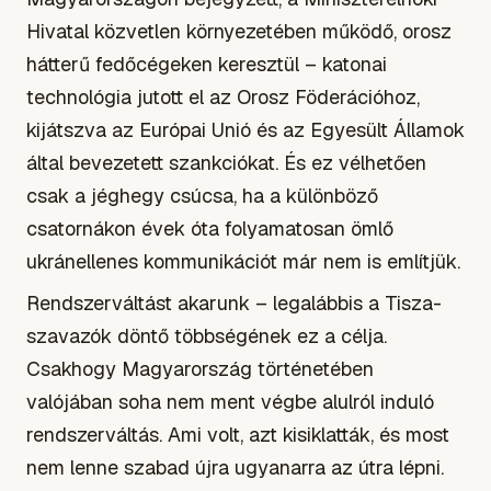
Hivatal közvetlen környezetében működő, orosz
hátterű fedőcégeken keresztül – katonai
technológia jutott el az Orosz Föderációhoz,
kijátszva az Európai Unió és az Egyesült Államok
által bevezetett szankciókat. És ez vélhetően
csak a jéghegy csúcsa, ha a különböző
csatornákon évek óta folyamatosan ömlő
ukránellenes kommunikációt már nem is említjük.
Rendszerváltást akarunk – legalábbis a Tisza-
szavazók döntő többségének ez a célja.
Csakhogy Magyarország történetében
valójában soha nem ment végbe alulról induló
rendszerváltás. Ami volt, azt kisiklatták, és most
nem lenne szabad újra ugyanarra az útra lépni.