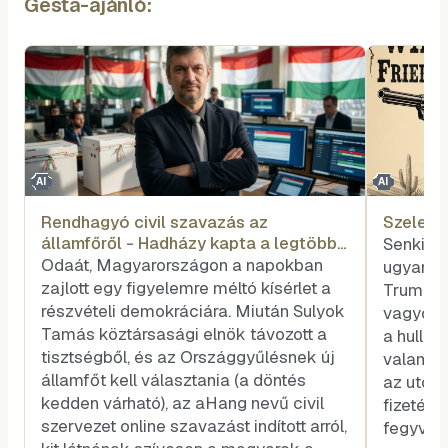
Gesta-ajánló:
AI
AI
Rendhagyó civil szavazás az
Szele T
államfőről - Hadházy kapta a legtöbb
Senkit s
voksot
Odaát, Magyarországon a napokban
ugyanazé
zajlott egy figyelemre méltó kísérlet a
Trump és
részvételi demokráciára. Miután Sulyok
vagyok, 
Tamás köztársasági elnök távozott a
a hullar
tisztségből, és az Országgyűlésnek új
valamel
államfőt kell választania (a döntés
az utóla
kedden várható), az aHang nevű civil
fizetése
szervezet online szavazást indított arról,
fegyvere