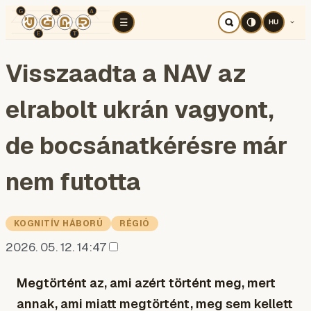
TÉR
ELEMZÉS
KOGNITÍV HÁBORÚ
RÉ
☰
HU
Visszaadta a NAV az
elrabolt ukrán vagyont,
de bocsánatkérésre már
nem futotta
KOGNITÍV HÁBORÚ
RÉGIÓ
2026. 05. 12. 14:47
Megtörtént az, ami azért történt meg, mert
annak, ami miatt megtörtént, meg sem kellett