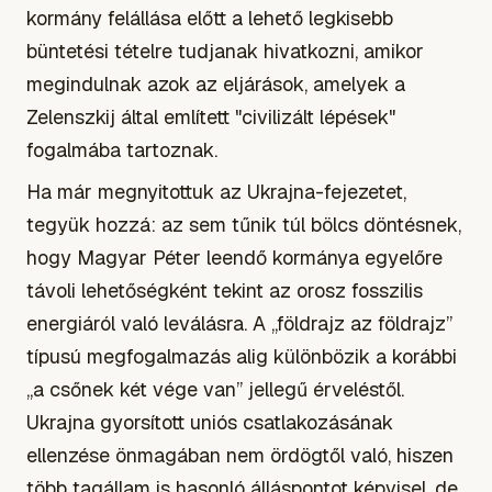
kormány felállása előtt a lehető legkisebb
büntetési tételre tudjanak hivatkozni, amikor
megindulnak azok az eljárások, amelyek a
Zelenszkij által említett "civilizált lépések"
fogalmába tartoznak.
Ha már megnyitottuk az Ukrajna-fejezetet,
tegyük hozzá: az sem tűnik túl bölcs döntésnek,
hogy Magyar Péter leendő kormánya egyelőre
távoli lehetőségként tekint az orosz fosszilis
energiáról való leválásra. A „földrajz az földrajz”
típusú megfogalmazás alig különbözik a korábbi
„a csőnek két vége van” jellegű érveléstől.
Ukrajna gyorsított uniós csatlakozásának
ellenzése önmagában nem ördögtől való, hiszen
több tagállam is hasonló álláspontot képvisel, de