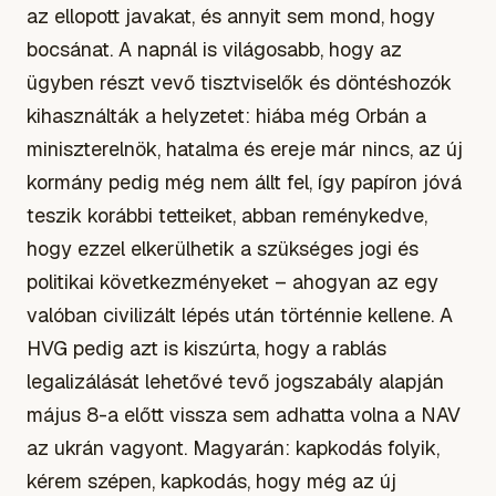
az ellopott javakat, és annyit sem mond, hogy
bocsánat. A napnál is világosabb, hogy az
ügyben részt vevő tisztviselők és döntéshozók
kihasználták a helyzetet: hiába még Orbán a
miniszterelnök, hatalma és ereje már nincs, az új
kormány pedig még nem állt fel, így papíron jóvá
teszik korábbi tetteiket, abban reménykedve,
hogy ezzel elkerülhetik a szükséges jogi és
politikai következményeket – ahogyan az egy
valóban civilizált lépés után történnie kellene. A
HVG pedig azt is kiszúrta, hogy a rablás
legalizálását lehetővé tevő jogszabály alapján
május 8-a előtt vissza sem adhatta volna a NAV
az ukrán vagyont. Magyarán: kapkodás folyik,
kérem szépen, kapkodás, hogy még az új