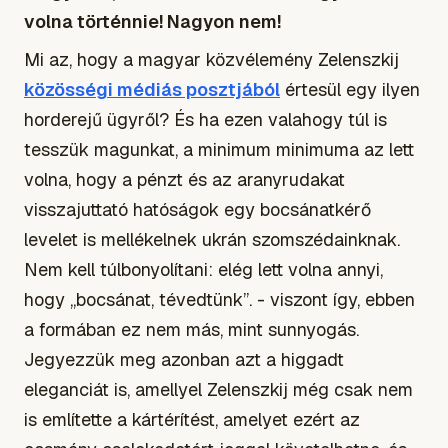
volna történnie! Nagyon nem!
Mi az, hogy a magyar közvélemény Zelenszkij
közösségi médiás posztjából
értesül egy ilyen
horderejű ügyről? És ha ezen valahogy túl is
tesszük magunkat, a minimum minimuma az lett
volna, hogy a pénzt és az aranyrudakat
visszajuttató hatóságok egy bocsánatkérő
levelet is mellékelnek ukrán szomszédainknak.
Nem kell túlbonyolítani: elég lett volna annyi,
hogy „bocsánat, tévedtünk”. - viszont így, ebben
a formában ez nem más, mint sunnyogás.
Jegyezzük meg azonban azt a higgadt
eleganciát is, amellyel Zelenszkij még csak nem
is említette a kártérítést, amelyet ezért az