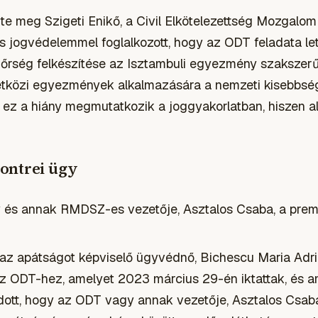
 meg Szigeti Enikő, a Civil Elkötelezettség Mozgalom 
jogvédelemmel foglalkozott, hogy az ODT feladata lett
őrség felkészítése az Isztambuli egyezmény szakszerű
tközi egyezmények alkalmazására a nemzeti kisebbsége
és ez a hiány megmutatkozik a joggyakorlatban, hiszen 
ontrei ügy
y és annak RMDSZ-es vezetője, Asztalos Csaba, a pre
 az apátságot képviselő ügyvédnő, Bichescu Maria Ad
z ODT-hez, amelyet 2023 március 29-én iktattak, és 
dott, hogy az ODT vagy annak vezetője, Asztalos Csaba