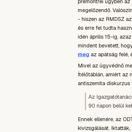
premontrei ügyben az 
megelőzendő. Valószín
- hiszen az RMDSZ azt
és erre fel tudta has
idén április 15-ig, az
mindent bevetett, hogy
meg
az apátság felé, 
Mivel az ügyvédnő meg
Ítélőtáblán, amiért az
antiszemita diskurzus
Az Igazgatótanács 
90 napon belül ke
Ennek ellenére, az OD
kivizsgálását. Iktattá