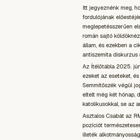
Itt jegyeznénk meg, h
fordulójának előestéjé
meglepetésszerűen első
román sajtó köldöknéz
állam, és ezekben a c
antiszemita diskurzus 
Az Ítélőtábla 2025. jú
ezeket az eseteket, és
Semmítőszék végül jog
eltelt még két hónap,
katolikusokkal, se az a
Asztalos Csabát az RM
pozíciót természetesen
illeték alkotmányosság