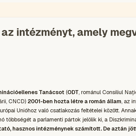
ÉGIÓ
ENGLISH
VIDEÓ
BLOGOK
VOKS
TOLVAJMONITOR
SZA
 az intézményt, amely meg
minációellenes Tanácsot
(
ODT
, románul Consiliul Naț
ării, CNCD)
2001-ben hozta létre a román állam
, az 
urópai Unióhoz való csatlakozás feltételei között. Anna
 többségét a parlamenti pártok jelölik ki, a Diszkrimi
ató, hasznos intézménynek számított. De aztán jö