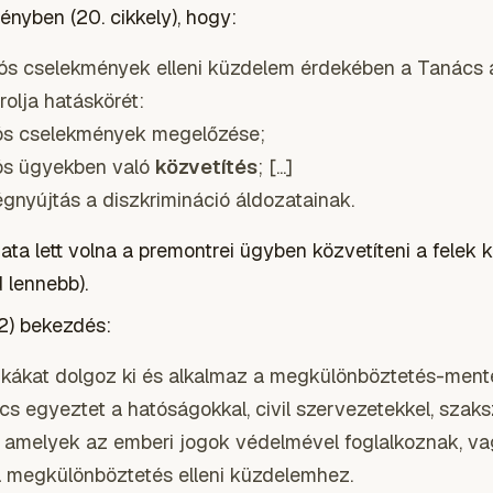
ényben (20. cikkely), hogy:
ciós cselekmények elleni küzdelem érdekében a Tanács
olja hatáskörét:
iós cselekmények megelőzése;
iós ügyekben való
közvetítés
; [...]
égnyújtás a diszkrimináció áldozatainak.
ata lett volna a premontrei ügyben közvetíteni a felek k
d lennebb).
 (2) bekezdés:
ikákat dolgoz ki és alkalmaz a megkülönböztetés-ment
s egyeztet a hatóságokkal, civil szervezetekkel, szak
, amelyek az emberi jogok védelmével foglalkoznak, v
 megkülönböztetés elleni küzdelemhez.