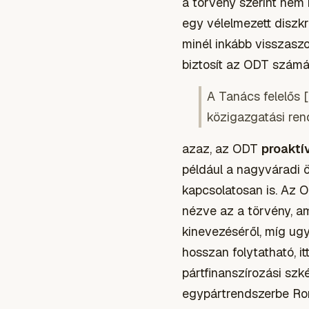
a törvény szerint nem 
egy vélelmezett diszk
minél inkább visszaszo
biztosít az ODT számár
A Tanács felelős 
közigazgatási ren
azaz, az ODT
proaktí
például a nagyváradi 
kapcsolatosan is. Az 
nézve az a törvény, a
kinevezéséről, míg ug
hosszan folytatható, i
pártfinanszírozási sz
egypártrendszerbe Rom