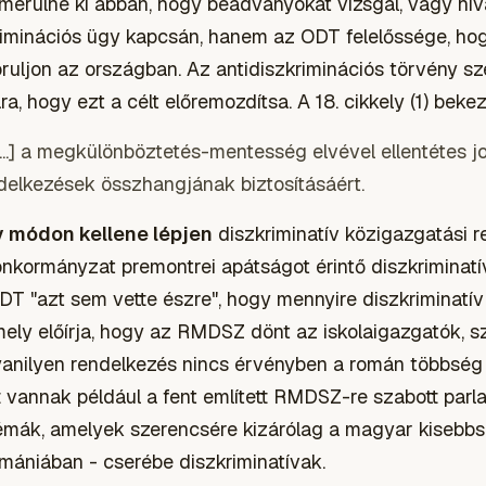
merülne ki abban, hogy beadványokat vizsgál, vagy hivat
riminációs ügy kapcsán, hanem az ODT felelőssége, hog
ruljon az országban. Az antidiszkriminációs törvény sz
a, hogy ezt a célt előremozdítsa. A 18. cikkely (1) beke
[...] a megkülönböztetés-mentesség elvével ellentétes 
delkezések összhangjának biztosításáért.
v módon kellene lépjen
diszkriminatív közigazgatási 
önkormányzat premontrei apátságot érintő diszkriminatí
ODT "azt sem vette észre", hogy mennyire diszkriminatí
mely előírja, hogy az RMDSZ dönt az iskolaigazgatók, 
yanilyen rendelkezés nincs érvényben a román többség 
tt vannak például a fent említett RMDSZ-re szabott par
kémák, amelyek szerencsére kizárólag a magyar kisebbs
ániában - cserébe diszkriminatívak.