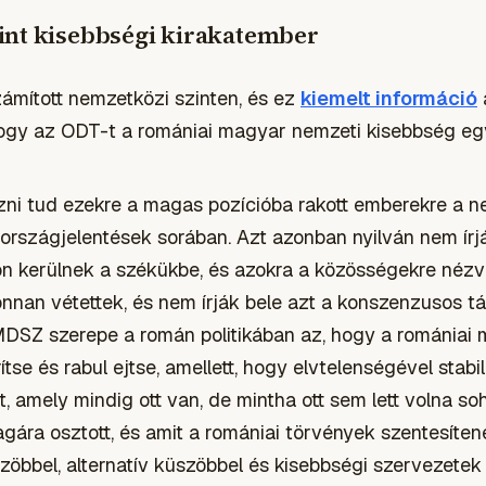
int kisebbségi kirakatember
zámított nemzetközi szinten, és ez
kiemelt információ
 hogy az ODT-t a romániai magyar nemzeti kisebbség eg
zni tud ezekre a magas pozícióba rakott emberekre a 
országjelentések sorában. Azt azonban nyilván nem írj
pon kerülnek a székükbe, és azokra a közösségekre néz
onnan vétettek, és nem írják bele azt a konszenzusos 
DSZ szerepe a román politikában az, hogy a romániai
ítse és rabul ejtse, amellett, hogy elvtelenségével stabi
, amely mindig ott van, de mintha ott sem lett volna soh
ára osztott, és amit a romániai törvények szentesít
zöbbel, alternatív küszöbbel és kisebbségi szervezetek