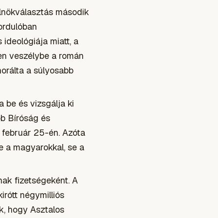
elnökválasztás második
fordulóban
 ideológiája miatt, a
yen veszélybe a román
orálta a súlyosabb
 be és vizsgálja ki
bb Bíróság és
 február 25-én. Azóta
e a magyarokkal, se a
ak fizetségeként. A
irótt négymilliós
ük, hogy Asztalos