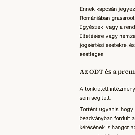
Ennek kapcsán jegyezte
Romániában grassroots 
ügyészek, vagy a rend
ültetésére vagy nemze
jogsértési esetekre, 
esetleges.
Az ODT és a prem
A tönkretett intézmén
sem segített.
Történt ugyanis, hogy
beadványban fordult a
kérésének is hangot a