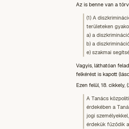
Az is benne van a törv
(1) A diszkriminá
területeken gyakor
a) a diszkriminác
b) a diszkriminác
e) szakmai segíts
Vagyis, láthatóan felad
felkérést is kapott (lás
Ezen felül, 18. cikkely,
A Tanács közpolit
érdekében a Tanác
jogi személyekkel
érdekük fűződik a