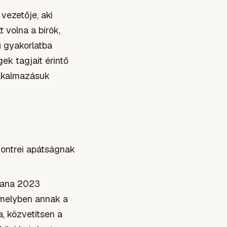
vezetője, aki
 volna a bírók,
 gyakorlatba
k tagjait érintő
alkalmazásuk
montrei apátságnak
riana 2023
amelyben annak a
, közvetítsen a