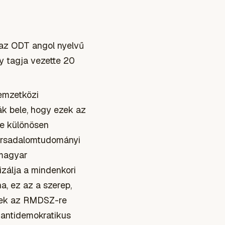
az ODT angol nyelvű
y tagja vezette 20
nemzetközi
ák bele, hogy ezek az
ve különösen
társadalomtudományi
 magyar
lizálja a mindenkori
a, ez az a szerep,
enek az RMDSZ-re
 antidemokratikus