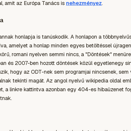
al, amit az Európa Tanács is
nehezményez
.
a
annak honlapja is tanúskodik. A honlapon a többnyelv
va, amelyet a honlap minden egyes betöltéssel újragene
körű, romani nyelven semmi nincs, a "Döntések" menüre
ban és 2007-ben hozott döntések közül egyetlenegy si
tszik, hogy az ODT-nek sem programjai nincsenek, sem v
talnak tekinti magát. Az angol nyelvű wikipedia oldal e
t, a linkre kattintva azonban egy 404-es hibaüzenet f
tnak.