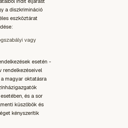
alból indít eljárást
y a diszkrimináció
éles eszköztárat
zdése:
jogszabályi vagy
rendelkezések esetén -
v rendelkezéseivel
v a magyar oktatásra
színházigazgatók
esetében, és a sor
lamenti küszöbök és
éget kényszerítik