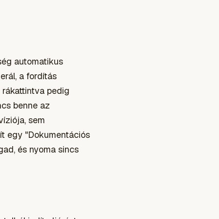
űség automatikus
rál, a fordítás
 rákattintva pedig
ncs benne az
íziója, sem
mlít egy "Dokumentációs
ogad, és nyoma sincs