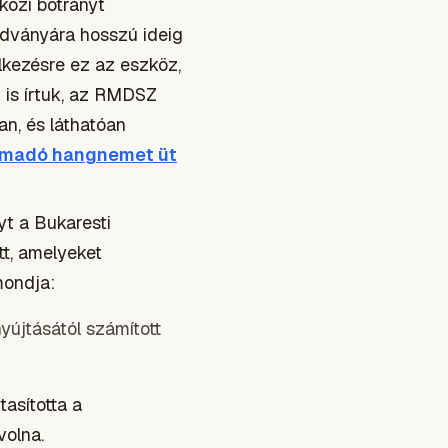
közi botrányt
adványára hosszú ideig
lkezésre ez az eszköz,
 is írtuk, az RMDSZ
an, és láthatóan
madó hangnemet üt
t a Bukaresti
tt, amelyeket
mondja:
yújtásától számított
asította a
volna.