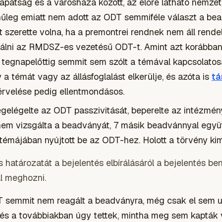
apátság és a városháza között, az előre látható nemzet
űleg emiatt nem adott az ODT semmiféle választ a be
 szerette volna, ha a premontrei rendnek nem áll rende
ználni az RMDSZ-es vezetésű ODT-t. Amint azt korábban
az tegnapelőttig semmit sem szólt a témával kapcsolatos
 a témát vagy az állásfoglalást elkerülje, és azóta is
tá
érvelése pedig ellentmondásos.
elégelte az ODT passzivitását, beperelte az intézmény
 nem vizsgálta a beadványát, 7 másik beadvánnyal együ
 témájában nyújtott be az ODT-hez. Holott a törvény ki
határozatát a bejelentés elbírálásáról a bejelentés ben
ll meghozni.
T semmit nem reagált a beadványra, még csak el sem ut
k, és a továbbiakban úgy tettek, mintha meg sem kapták 