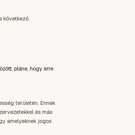
 a következő
özött, pláne, hogy erre
esség területén. Ennek
szervezetekkel és más
agy amelyeknek jogos