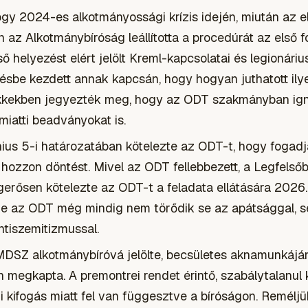
ogy 2024-es alkotmányossági krízis idején, miután az 
n az Alkotmánybíróság leállította a procedúrát az első 
 helyezést elért jelölt Kreml-kapcsolatai és legionárius
ésbe kezdett annak kapcsán, hogy hogyan juthatott il
ikkekben jegyezték meg, hogy az ODT szakmányban ign
miatti beadványokat is.
nius 5-i határozatában kötelezte az ODT-t, hogy fogadja
 hozzon döntést. Mivel az ODT fellebbezett, a Legfelső
erősen kötelezte az ODT-t a feladata ellátására 2026.
 de az ODT még mindig nem törődik se az apátsággal, s
ntiszemitizmussal.
DSZ alkotmánybíróvá jelölte, becsületes aknamunkáján
 megkapta. A premontrei rendet érintő, szabálytalanul k
i kifogás miatt fel van függesztve a bíróságon. Remélj