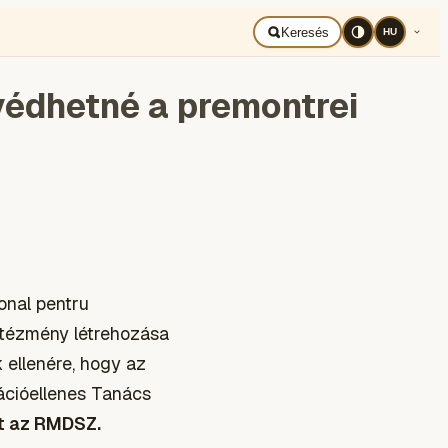
BAD UKRAJNA
Română
Keresés
HU
védhetné a premontrei
ional pentru
intézmény létrehozása
k ellenére, hogy az
nációellenes Tanács
tt az RMDSZ.