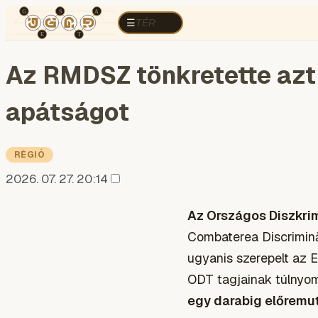
TÉR
ELEMZÉS
KOGNITÍV HÁBORÚ
R
TÉR
☰
Az RMDSZ tönkretette azt
apátságot
RÉGIÓ
2026. 07. 27. 20:14
Az Országos Diszkri
Combaterea Discrimin
ugyanis szerepelt az E
ODT tagjainak túlnyomó
egy darabig előremut