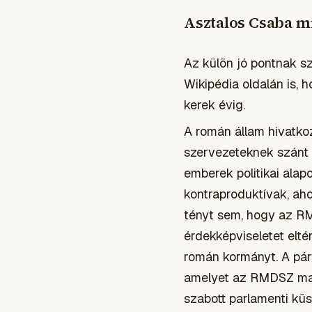
Asztalos Csaba m
Az külön jó pontnak s
Wikipédia oldalán is,
kerek évig.
A román állam hivatko
szervezeteknek szánt 
emberek politikai ala
kontraproduktívak, ah
tényt sem, hogy az RM
érdekképviseletet eltér
román kormányt. A párt
amelyet az RMDSZ mag
szabott parlamenti küs