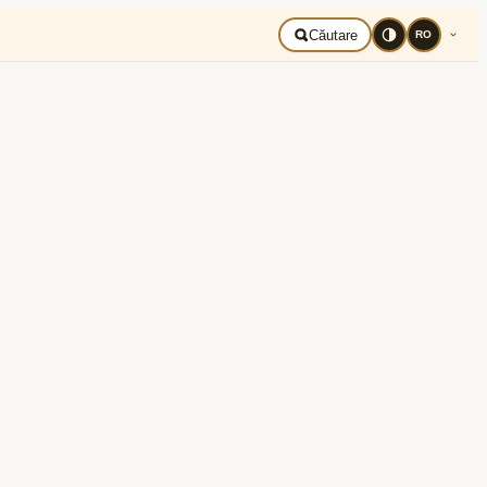
liberă
Română
Căutare
RO