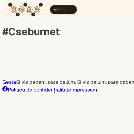
TÉR
ELEMZÉS
Războiul cognitiv
Regi
TÉR
☰
#
Cseburnet
Gesta
Si vis pacem, para bellum. Si vis bellum, para pace
Politica de confidențialitate
Impressum