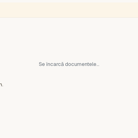
une
ENGLISH
VIDEÓ
BLOGOK
VOKS
Monitor de hoți
Ucraina 
Se încarcă documentele...
m.