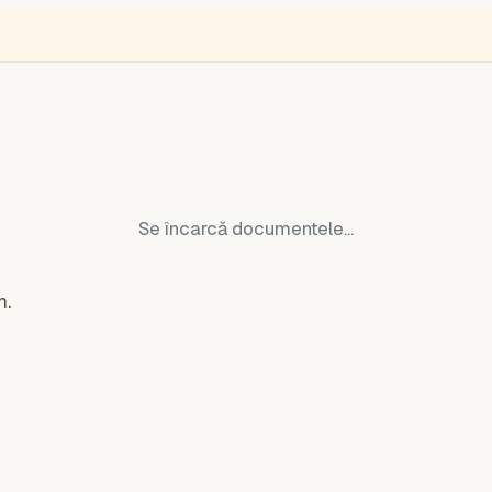
une
ENGLISH
VIDEÓ
BLOGOK
VOKS
Monitor de hoți
Ucraina 
Se încarcă documentele...
m.