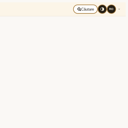
liberă
Română
Căutare
RO