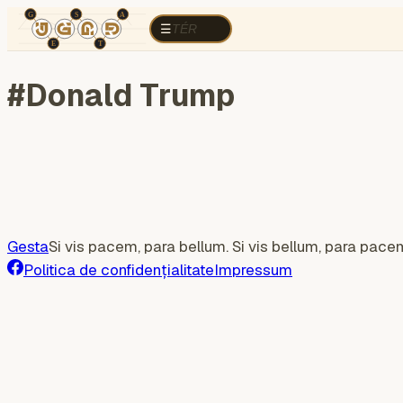
TÉR
ELEMZÉS
Războiul cognitiv
Regi
TÉR
☰
#
Donald Trump
Gesta
Si vis pacem, para bellum. Si vis bellum, para pace
Politica de confidențialitate
Impressum