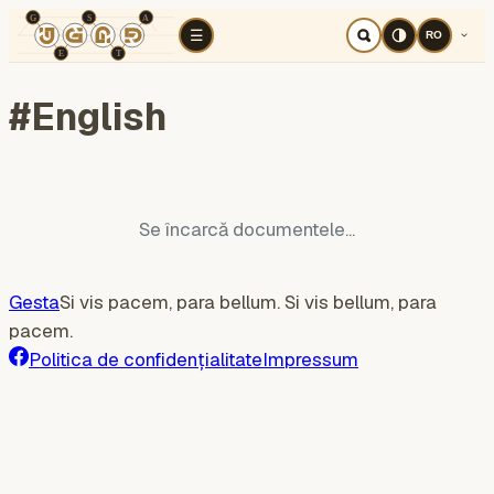
TÉR
ELEMZÉS
Războiul cognitiv
Regi
☰
RO
#
English
Se încarcă documentele...
Gesta
Si vis pacem, para bellum. Si vis bellum, para
pacem.
Politica de confidențialitate
Impressum