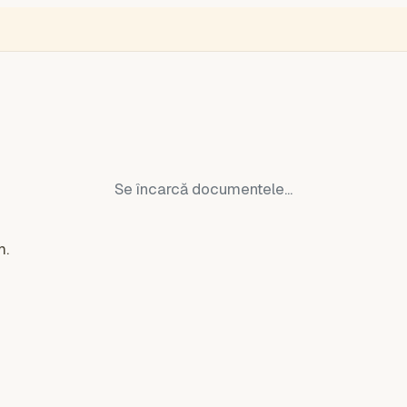
une
ENGLISH
VIDEÓ
BLOGOK
VOKS
Monitor de hoți
Ucraina 
Se încarcă documentele...
m.