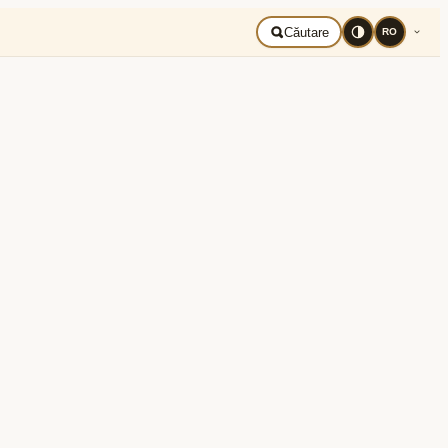
liberă
Română
Căutare
RO