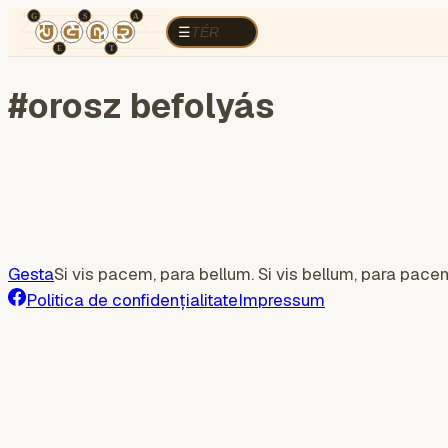
TÉR
ELEMZÉS
Războiul cognitiv
Regi
TÉR
☰
#
orosz befolyás
Gesta
Si vis pacem, para bellum. Si vis bellum, para pace
Politica de confidențialitate
Impressum