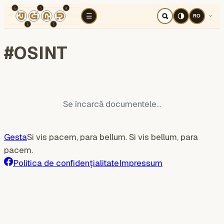
TÉR
ELEMZÉS
Războiul cognitiv
Regi
☰
RO
#
OSINT
Se încarcă documentele...
Gesta
Si vis pacem, para bellum. Si vis bellum, para
pacem.
Politica de confidențialitate
Impressum