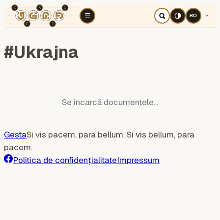
TÉR
ELEMZÉS
Războiul cognitiv
Regi
☰
RO
#
Ukrajna
Se încarcă documentele...
Gesta
Si vis pacem, para bellum. Si vis bellum, para
pacem.
Politica de confidențialitate
Impressum