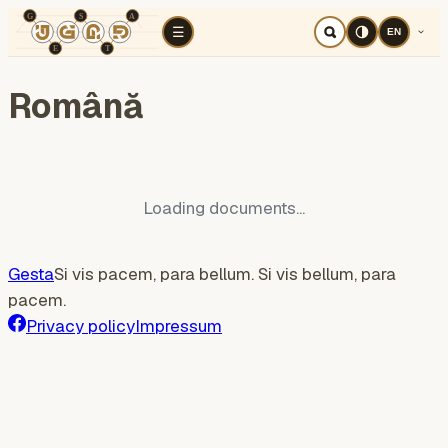
TÉR
ELEMZÉS
Cognitive war
Region
E
☰
EN
Română
Loading documents...
Gesta
Si vis pacem, para bellum. Si vis bellum, para
pacem.
Privacy policy
Impressum