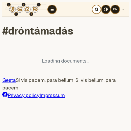
TÉR
ELEMZÉS
Cognitive war
Region
E
☰
EN
#
dróntámadás
Loading documents...
Gesta
Si vis pacem, para bellum. Si vis bellum, para
pacem.
Privacy policy
Impressum