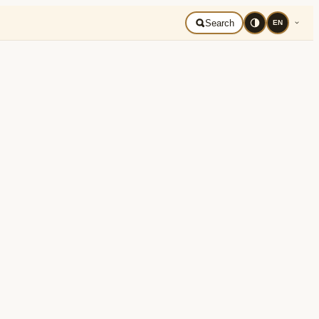
mână
Search
EN