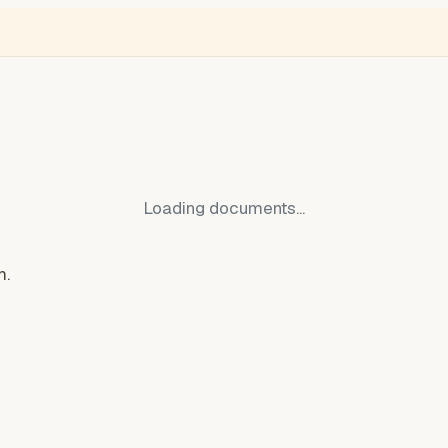
NGLISH
VIDEÓ
BLOGOK
VOKS
Thief Monitor
Free Ukraine
Ro
Loading documents...
m.