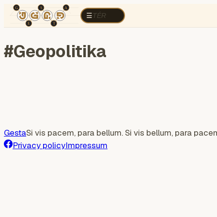
TÉR
ELEMZÉS
Cognitive war
Region
E
TÉR
☰
#
Geopolitika
Gesta
Si vis pacem, para bellum. Si vis bellum, para pace
Privacy policy
Impressum