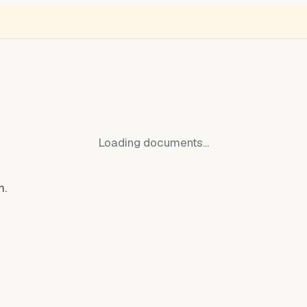
NGLISH
VIDEÓ
BLOGOK
VOKS
Thief Monitor
Free Ukraine
Ro
Loading documents...
m.