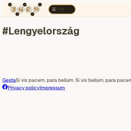
TÉR
ELEMZÉS
Cognitive war
Region
E
TÉR
☰
#
Lengyelország
Gesta
Si vis pacem, para bellum. Si vis bellum, para pace
Privacy policy
Impressum