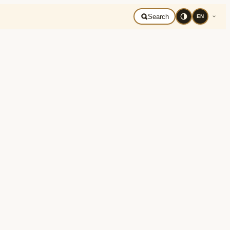
mână
Search
EN