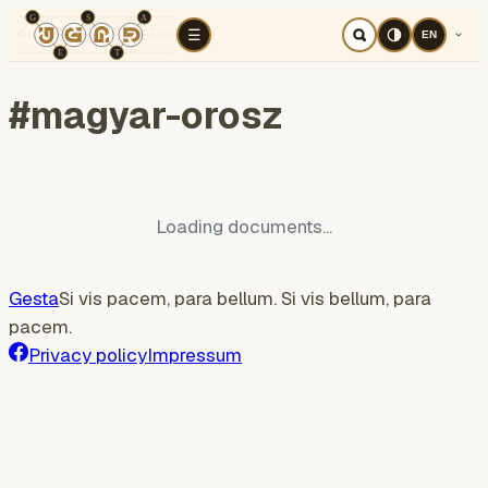
TÉR
ELEMZÉS
Cognitive war
Region
E
☰
EN
#
magyar-orosz
Loading documents...
Gesta
Si vis pacem, para bellum. Si vis bellum, para
pacem.
Privacy policy
Impressum