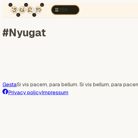
TÉR
ELEMZÉS
Cognitive war
Region
E
TÉR
☰
#
Nyugat
Gesta
Si vis pacem, para bellum. Si vis bellum, para pace
Privacy policy
Impressum