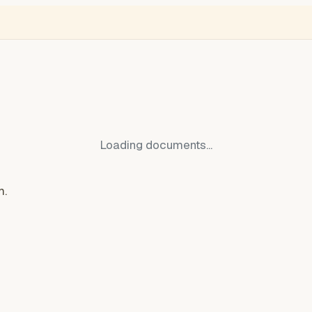
NGLISH
VIDEÓ
BLOGOK
VOKS
Thief Monitor
Free Ukraine
Ro
Loading documents...
m.