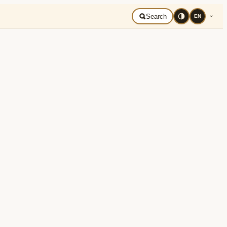
mână
Search
EN