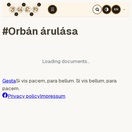
TÉR
ELEMZÉS
Cognitive war
Region
E
☰
EN
#
Orbán árulása
Loading documents...
Gesta
Si vis pacem, para bellum. Si vis bellum, para
pacem.
Privacy policy
Impressum