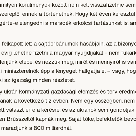
lyen körülmények között nem kell visszafizetnie semmi
ereplői ennek a történetnek. Hogy két éven keresztül 
érte-e elengedni a maradék erkölcsi tartásunkat is, ar
elkapott lett a sajtóor
b
ánumok hasábjain, az a bizonyo
z évig lehetne fizetni a magyar nyugdíjakat - nem fuk
enjünk elébe, és nézzük meg, miről és mennyiről is van
i miniszterelnök épp a lényeget hallgatja el – vagy, ho
i az igazság minden részletét.
gy ukrán kormányzati gazdasági elemzés és terv eredmé
ának a következő tíz évben. Nem egy összegben, nem 
tt választ erre a kérésre, és az ukránok sem gondolják
n Brüsszeltől kapnák meg. Saját tőke, befektetők bev
 maradjunk a 800 milliárdnál.