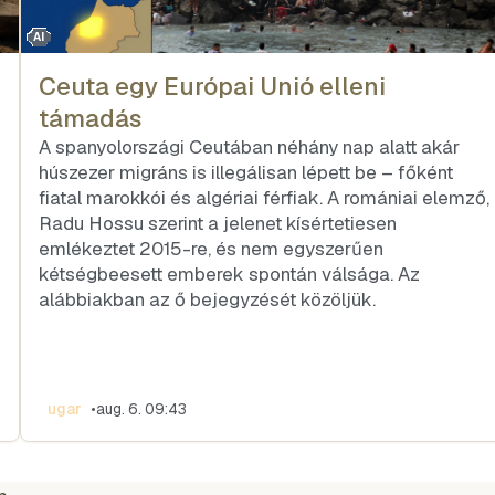
AI
Ceuta egy Európai Unió elleni
támadás
A spanyolországi Ceutában néhány nap alatt akár
húszezer migráns is illegálisan lépett be – főként
fiatal marokkói és algériai férfiak. A romániai elemző,
Radu Hossu szerint a jelenet kísértetiesen
emlékeztet 2015-re, és nem egyszerűen
kétségbeesett emberek spontán válsága. Az
z
alábbiakban az ő bejegyzését közöljük.
ugar
•
aug. 6. 09:43