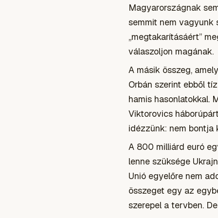
Magyarországnak semmi
semmit nem vagyunk sz
„megtakarításáért” meg
válaszoljon magának.
A másik összeg, amely f
Orbán szerint ebből tí
hamis hasonlatokkal. M
Viktorovics háborúpárt
idézzünk: nem bontja k
A 800 milliárd euró e
lenne szüksége Ukrajn
Unió egyelőre nem ado
összeget egy az egybe
szerepel a tervben. De