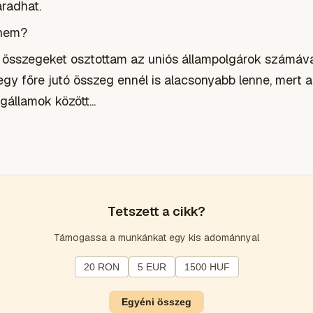
radhat.
 nem?
jes összegeket osztottam az uniós állampolgárok számá
gy főre jutó összeg ennél is alacsonyabb lenne, mert 
gállamok között...
Tetszett a cikk?
Támogassa a munkánkat egy kis adománnyal
20 RON
5 EUR
1500 HUF
Egyéni összeg