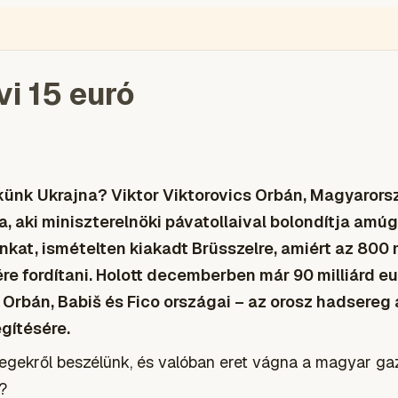
ÉGIÓ
ENGLISH
VIDEÓ
BLOGOK
VOKS
TOLVAJMONITOR
SZA
i 15 euró
künk Ukrajna? Viktor Viktorovics Orbán, Magyarors
a, aki miniszterelnöki pávatollaival bolondítja amúg
kat, ismételten kiakadt Brüsszelre, amiért az 800 m
e fordítani. Holott decemberben már 90 milliárd 
Orbán, Babiš és Fico országai – az orosz hadsereg á
gítésére.
egekről beszélünk, és valóban eret vágna a magyar g
?