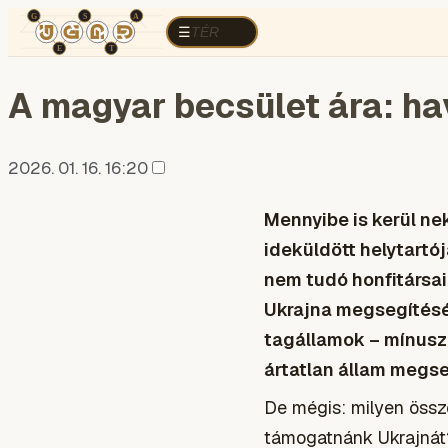
TÉR
ELEMZÉS
KOGNITÍV HÁBORÚ
R
TÉR
☰
A magyar becsület ára: hav
2026. 01. 16. 16:20
Mennyibe is kerül ne
ideküldött helytartój
nem tudó honfitársain
Ukrajna megsegítésér
tagállamok – mínusz 
ártatlan állam megse
De mégis: milyen össz
támogatnánk Ukrajnát