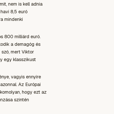
t, nem is kell adnia
havi 8,5 euró
ra mindenki
s 800 milliárd euró.
arkodik a demagóg és
 szó, mert Viktor
gy egy klasszikust
nye, vagyis ennyire
azonnal. Az Európai
 komolyan, hogy ezt az
onzása szintén