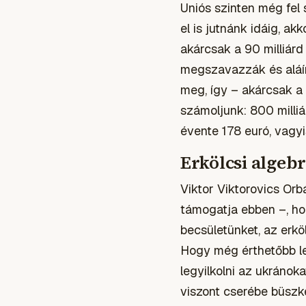
Uniós szinten még fel 
el is jutnánk idáig, ak
akárcsak a 90 milliár
megszavazzák és aláír
meg, így – akárcsak a 
számoljunk: 800 milliá
évente 178 euró, vagyi
Erkölcsi algeb
Viktor Viktorovics Or
támogatja ebben –, hog
becsületünket, az erkö
Hogy még érthetőbb le
legyilkolni az ukránok
viszont cserébe büszk