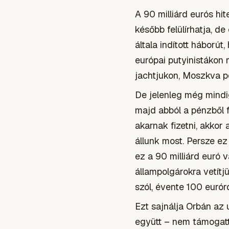
A 90 milliárd eurós hi
később felülírhatja, 
általa indított háborút
európai putyinistákon
jachtjukon, Moszkva p
De jelenleg még mindig
majd abból a pénzből f
akarnak fizetni, akkor
állunk most. Persze e
ez a 90 milliárd euró 
állampolgárokra vetítj
szól, évente 100 eurór
Ezt sajnálja Orbán az 
együtt – nem támogatta