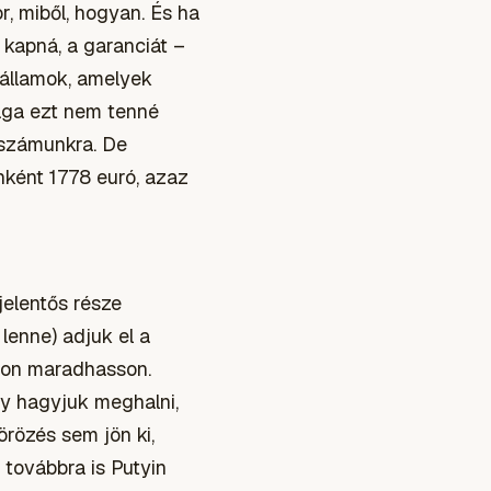
r, miből, hogyan. És ha
e kapná, a garanciát –
gállamok, amelyek
ága ezt nem tenné
 számunkra. De
enként 1778 euró, azaz
elentős része
lenne) adjuk el a
lmon maradhasson.
y hagyjuk meghalni,
örözés sem jön ki,
 továbbra is Putyin