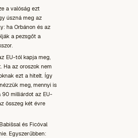
ze a valóság ezt
 úgy úszná meg az
sély: ha Orbánon és az
lják a pezsgőt a
szor.
az EU-tól kapja meg,
jt. Ha az oroszok nem
knak ezt a hitelt. Így
 nézzük meg, mennyi is
a 90 milliárdot az EU-
 az összeg két évre
Babišsal és Ficóval
lnie. Egyszerűbben: