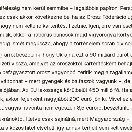
telféleség nem kerül semmibe – legalábbis papíron. Pers
de ez csak akkor következne be, ha az Orosz Föderáció
, hogy nem kellene kártérítést fizetnie. Igen, erre van e
 múlik, akkor a háborús bűnösök majd vigyorogva kortyo
edig ismét megússza, ahogy a történelem során oly sok
 arról beszélünk, hogy Ukrajna ezt a 90 milliárd eurót 
izeti vissza, amelyet az oroszoktól kártérítésként beha
 a befagyasztott orosz vagyonból térítik meg a tagállamo
z változhat – mert gyengék és balfaszok vagyunk –, de
valójában. Az EU lakossága körülbelül 450 millió fő. Ha 
ük, akkor fejenként nagyjából 200 euró jön ki. Mivel ez
ól, vagyis havonta nem egészen 8,5 euróról beszélünk.
ukránoktól. Illetve csak sajnálná, mert Magyarország – 
 a közös hitelfelvételt, így annak terheit sem kell vise