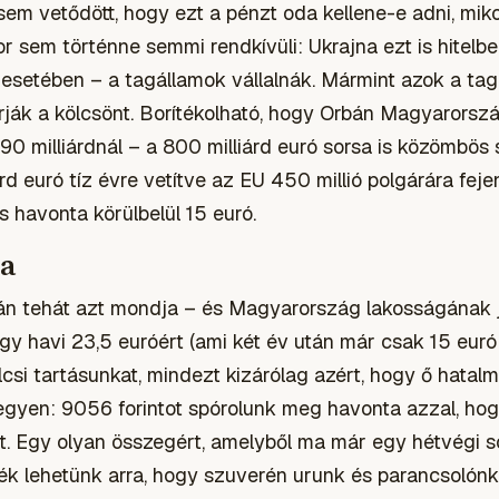
sem vetődött, hogy ezt a pénzt oda kellene-e adni, miko
kor sem történne semmi rendkívüli: Ukrajna ezt is hitelb
d esetében – a tagállamok vállalnák. Mármint azok a ta
ják a kölcsönt. Borítékolható, hogy Orbán Magyarorsz
90 milliárdnál – a 800 milliárd euró sorsa is közömbös
rd euró tíz évre vetítve az EU 450 millió polgárára fej
s havonta körülbelül 15 euró.
ra
bán tehát azt mondja – és Magyarország lakosságának j
y havi 23,5 euróért (ami két év után már csak 15 euró 
lcsi tartásunkat, mindezt kizárólag azért, hogy ő hata
gyen: 9056 forintot spórolunk meg havonta azzal, hog
at. Egy olyan összegért, amelyből ma már egy hétvégi s
ék lehetünk arra, hogy szuverén urunk és parancsolónk