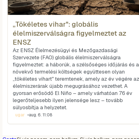
„Tökéletes vihar": globális
élelmiszerválságra figyelmeztet az
ENSZ
Az ENSZ Élelmezésügyi és Mezőgazdasági
Szervezete (FAO) globális élelmiszerválságra
figyelmeztet: a háborúk, a szélsőséges időjárás és a
növekvő termelési költségek együttesen olyan
„tökéletes vihart" teremtenek, amely az év végére a
élelmiszerárak újabb megugrásához vezethet. A
gyorsan erősödő El Niño – amely várhatóan 76 év
legerőteljesebb ilyen jelensége lesz – tovább
súlyosbítja a helyzetet.
ugar
•
aug. 6. 11:08