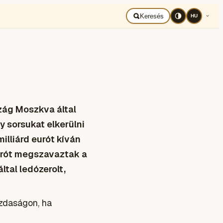
BAD UKRAJNA
Română
Keresés
HU
zág Moszkva által
y sorsukat elkerülni
illiárd eurót kíván
eurót megszavaztak a
ltal ledózerolt,
azdaságon, ha