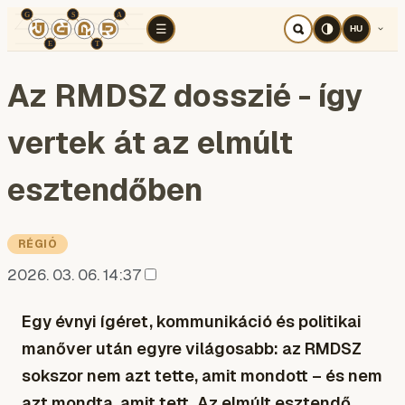
TÉR
ELEMZÉS
KOGNITÍV HÁBORÚ
RÉ
☰
HU
Az RMDSZ dosszié - így
vertek át az elmúlt
esztendőben
RÉGIÓ
2026. 03. 06. 14:37
Egy évnyi ígéret, kommunikáció és politikai
manőver után egyre világosabb: az RMDSZ
sokszor nem azt tette, amit mondott – és nem
azt mondta, amit tett. Az elmúlt esztendő