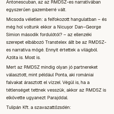
Antonescuban, az az RMDSZ-es narratívában
egyszerűen gazemberré vált.
Micsoda véletlen: a felfokozott hangulatban – és
még hol voltunk ekkor a Nicușor Dan–George
Simion második fordulótól? – az ellenzéki
szerepet elbábozó Transtelex állt be az RMDSZ-
es narratíva mögé. Ennyit értettek a világból.
Azóta is. Most is.
Mert az RMDSZ mindig olyan jó partnereket
választott, mint például Ponta, aki romániai
falvakat árasztott el vízzel. Végül is, ha a
tétlenséget tettnek vesszük, akkor az RMDSZ is
elkövette ugyanezt Parajddal.
Tulipán Kft. a szavazattőzsdén: