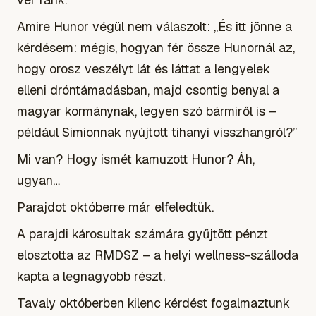
Amire Hunor végül nem válaszolt: „És itt jönne a
kérdésem: mégis, hogyan fér össze Hunornál az,
hogy orosz veszélyt lát és láttat a lengyelek
elleni dróntámadásban, majd csontig benyal a
magyar kormánynak, legyen szó bármiről is –
például Simionnak nyújtott tihanyi visszhangról?”
Mi van? Hogy ismét kamuzott Hunor? Áh,
ugyan…
Parajdot októberre már elfeledtük.
A parajdi károsultak számára gyűjtött pénzt
elosztotta az RMDSZ – a helyi wellness-szálloda
kapta a legnagyobb részt.
Tavaly októberben kilenc kérdést fogalmaztunk