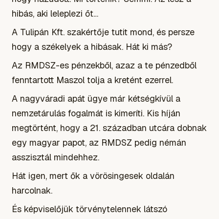
hibás, aki leleplezi őt…
A Tulipán Kft. szakértője tutit mond, és persze
hogy a székelyek a hibásak. Hát ki más?
Az RMDSZ-es pénzekből, azaz a te pénzedből
fenntartott Maszol tolja a kretént ezerrel.
A nagyváradi apát ügye már kétségkívül a
nemzetárulás fogalmát is kimeríti. Kis híján
megtörtént, hogy a 21. században utcára dobnak
egy magyar papot, az RMDSZ pedig némán
asszisztál mindehhez.
Hát igen, mert ők a vörösingesek oldalán
harcolnak.
És képviselőjük törvénytelennek látszó