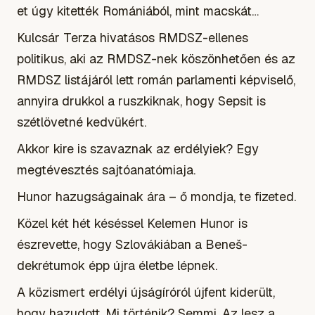
et úgy kitették Romániából, mint macskát…
Kulcsár Terza hivatásos RMDSZ-ellenes
politikus, aki az RMDSZ-nek köszönhetően és az
RMDSZ listájáról lett román parlamenti képviselő,
annyira drukkol a ruszkiknak, hogy Sepsit is
szétlövetné kedvükért.
Akkor kire is szavaznak az erdélyiek? Egy
megtévesztés sajtóanatómiaja.
Hunor hazugságainak ára – ő mondja, te fizeted.
Közel két hét késéssel Kelemen Hunor is
észrevette, hogy Szlovákiában a Beneš-
dekrétumok épp újra életbe lépnek.
A közismert erdélyi újságíróról újfent kiderült,
hogy hazudott. Mi történik? Semmi. Az lesz a