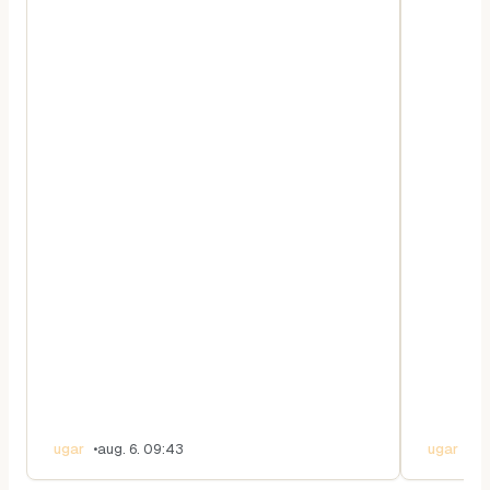
ugar
•
aug. 6. 09:43
ugar
•
au