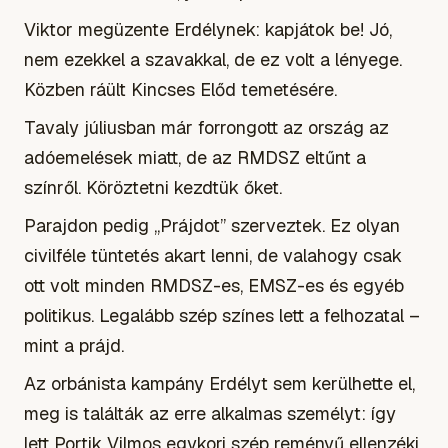
Viktor megüzente Erdélynek: kapjátok be! Jó,
nem ezekkel a szavakkal, de ez volt a lényege.
Közben ráült Kincses Előd temetésére.
Tavaly júliusban már forrongott az ország az
adóemelések miatt, de az RMDSZ eltűnt a
színről. Köröztetni kezdtük őket.
Parajdon pedig „Prájdot” szerveztek. Ez olyan
civilféle tüntetés akart lenni, de valahogy csak
ott volt minden RMDSZ-es, EMSZ-es és egyéb
politikus. Legalább szép színes lett a felhozatal –
mint a prájd.
Az orbánista kampány Erdélyt sem kerülhette el,
meg is találták az erre alkalmas személyt: így
lett Portik Vilmos egykori szép reményű ellenzéki