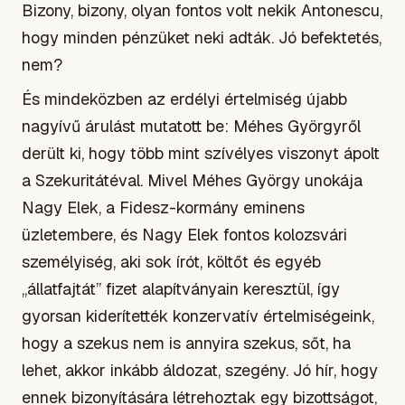
Bizony, bizony, olyan fontos volt nekik Antonescu,
hogy minden pénzüket neki adták. Jó befektetés,
nem?
És mindeközben az erdélyi értelmiség újabb
nagyívű árulást mutatott be: Méhes Györgyről
derült ki, hogy több mint szívélyes viszonyt ápolt
a Szekuritátéval. Mivel Méhes György unokája
Nagy Elek, a Fidesz-kormány eminens
üzletembere, és Nagy Elek fontos kolozsvári
személyiség, aki sok írót, költőt és egyéb
„állatfajtát” fizet alapítványain keresztül, így
gyorsan kiderítették konzervatív értelmiségeink,
hogy a szekus nem is annyira szekus, sőt, ha
lehet, akkor inkább áldozat, szegény. Jó hír, hogy
ennek bizonyítására létrehoztak egy bizottságot,