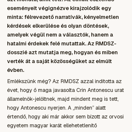
eseményeit végignézve kirajzolódik egy
minta: félrevezető narratívák, kényelmetlen
kérdések elkerülése és olyan döntések,
amelyek végül nem a választók, hanem a
hatalmi érdekek felé mutattak. Az RMDSZ-
dosszié azt mutatja meg, hogyan és miben
verték át a saját közösségüket az elmúlt
évben.
Emlékszünk még? Az RMDSZ azzal indította az
évet, hogy ő maga javasolta Crin Antonescu urat
államelnök-jelöltnek, majd mindent meg is tett,
hogy Antonescu nyerjen. A „minden” alatt
értendő, hogy aki már akkor sem bízott az orvosi
egyetem magyar karát ellehetetlenítő