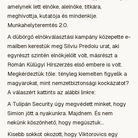
amelynek lett elnöke, alelnöke, titkára,
meghívottja, kutatója és mindenkije.
Munkahelyteremtés 2.0.
A dübörgő elnökválasztási kampány közepette e-
mailben kerestük meg Silviu Predoiu urat, aki
egyrészt szintén elnökjelölt volt, másrészt a
Román Külügyi Hírszerzés első embere is volt.
Megkérdeztük tőle: tényleg kiemelten figyelik a
magyarokat, mint nemzetbiztonsági kockázatot?
A válaszért kattints az alábbi linkre:
A Tulipán Security úgy megvédett minket, hogy
Simion jött a nyakunkra. Majdnem. És nem
nekünk köszönhető, hogy megúsztuk…
Kisebb sokkot okozott, hogy Viktorovics egy