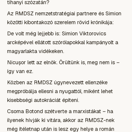
tihanyi szózatán?
Az RMDSZ nemzetstratégiai partnere és Simion
közötti kibontakozó szerelem rövid krónikája:
De volt még lejjebb is: Simion Viktorovics
arcképével ellátott szórólapokkal kampányolt a
magyarlakta vidékeken.
Nicușor lett az elnök. Örültünk is, meg nem is –
így van ez.
Közben az RMDSZ úgynevezett ellenzéke
megpróbálja ellesni a nyugattól, miként lehet
kisebbségi autokráciát építeni.
Csoma Botond szétverte a marxistákat – ha
ilyenek hívják ki vitára, akkor az RMDSZ-nek
még ítéletnap után is lesz egy helye a román