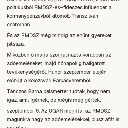
politikusból RMDSZ-es–fideszes influencer a
kormánypénzekből kitömött Transzilván
csatornán.
És az RMDSZ még mindig az eltűnt gyereket
játssza.
Miközben ő maga szorgalmazta korábban az
adóemeléseket, majd hónapokig hallgatott
tevékenységéről, Hunor szeptember elején
előbújt a kolozsvári Farkasveremből.
Tánczos Barna beismerte: tudták, hogy nem
igaz, amit ígérnek, de mégis megígérték.
szeptember 6. Az UGAR megírta: az RMDSZ
magunkra hagy az adóemelésekkel, plusz áfát is
ver ránk.