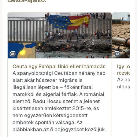
AI
AI
Ceuta egy Európai Unió elleni támadás
Így lop
rezsics
A spanyolországi Ceutában néhány nap
Az alább
alatt akár húszezer migráns is
oldalára
illegálisan lépett be – főként fiatal
marokkói és algériai férfiak. A romániai
elemző, Radu Hossu szerint a jelenet
kísértetiesen emlékeztet 2015-re, és
nem egyszerűen kétségbeesett
emberek spontán válsága. Az
alábbiakban az ő bejegyzését közöljük.