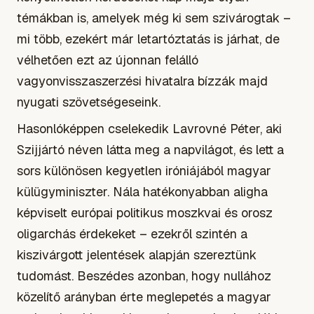
témákban is, amelyek még ki sem szivárogtak –
mi több, ezekért már letartóztatás is járhat, de
vélhetően ezt az újonnan felálló
vagyonvisszaszerzési hivatalra bízzák majd
nyugati szövetségeseink.
Hasonlóképpen cselekedik Lavrovné Péter, aki
Szijjártó néven látta meg a napvilágot, és lett a
sors különösen kegyetlen iróniájából magyar
külügyminiszter. Nála hatékonyabban aligha
képviselt európai politikus moszkvai és orosz
oligarchás érdekeket – ezekről szintén a
kiszivárgott jelentések alapján szereztünk
tudomást. Beszédes azonban, hogy nullához
közelítő arányban érte meglepetés a magyar