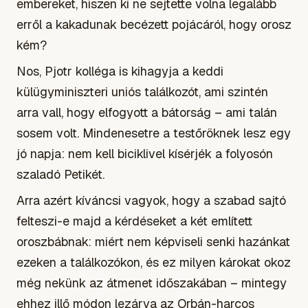
embereket, hiszen ki ne sejtette volna legalább
erről a kakadunak becézett pojácáról, hogy orosz
kém?
Nos, Pjotr kolléga is kihagyja a keddi
külügyminiszteri uniós találkozót, ami szintén
arra vall, hogy elfogyott a bátorság – ami talán
sosem volt. Mindenesetre a testőröknek lesz egy
jó napja: nem kell biciklivel kísérjék a folyosón
szaladó Petikét.
Arra azért kíváncsi vagyok, hogy a szabad sajtó
felteszi-e majd a kérdéseket a két említett
oroszbábnak: miért nem képviseli senki hazánkat
ezeken a találkozókon, és ez milyen károkat okoz
még nekünk az átmenet időszakában – mintegy
ehhez illő módon lezárva az Orbán-harcos