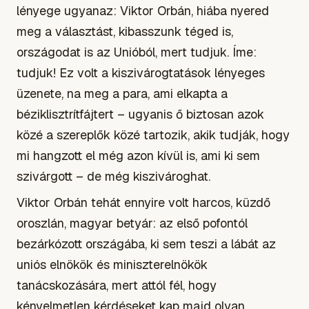
lényege ugyanaz: Viktor Orbán, hiába nyered
meg a választást, kibasszunk téged is,
országodat is az Unióból, mert tudjuk. Íme:
tudjuk! Ez volt a kiszivárogtatások lényeges
üzenete, na meg a para, ami elkapta a
béziklisztrítfájtert – ugyanis ő biztosan azok
közé a szereplők közé tartozik, akik tudják, hogy
mi hangzott el még azon kívül is, ami ki sem
szivárgott – de még kiszivároghat.
Viktor Orbán tehát ennyire volt harcos, küzdő
oroszlán, magyar betyár: az első pofontól
bezárkózott országába, ki sem teszi a lábát az
uniós elnökök és miniszterelnökök
tanácskozására, mert attól fél, hogy
kényelmetlen kérdéseket kap majd olyan