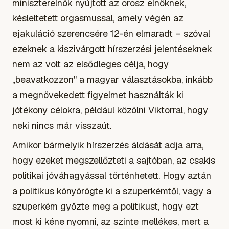
miniszterelnök nyújtott az orosz elnöknek,
késleltetett orgasmussal, amely végén az
ejakuláció szerencsére 12-én elmaradt – szóval
ezeknek a kiszivárgott hírszerzési jelentéseknek
nem az volt az elsődleges célja, hogy
„beavatkozzon" a magyar választásokba, inkább
a megnövekedett figyelmet használták ki
jótékony célokra, például közölni Viktorral, hogy
neki nincs már visszaút.
Amikor bármelyik hírszerzés áldását adja arra,
hogy ezeket megszellőzteti a sajtóban, az csakis
politikai jóváhagyással történhetett. Hogy aztán
a politikus könyörögte ki a szuperkémtől, vagy a
szuperkém győzte meg a politikust, hogy ezt
most ki kéne nyomni, az szinte mellékes, mert a