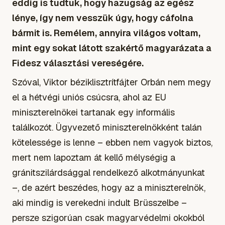
eddig is tudtuk, hogy hazugság az egész
lénye, így nem vesszük úgy, hogy cáfolna
bármit is. Remélem, annyira világos voltam,
mint egy sokat látott szakértő magyarázata a
Fidesz választási vereségére.
Szóval, Viktor
béziklisztrítfájter
Orbán nem megy
el a hétvégi uniós csúcsra, ahol az EU
miniszterelnökei tartanak egy informális
találkozót. Ügyvezető miniszterelnökként talán
kötelessége is lenne – ebben nem vagyok biztos,
mert nem lapoztam át kellő mélységig a
gránitszilárdsággal rendelkező alkotmányunkat
–, de azért beszédes, hogy az a miniszterelnök,
aki mindig is verekedni indult Brüsszelbe –
persze szigorúan csak magyarvédelmi okokból