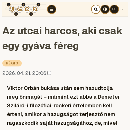
TÉR
ELEMZÉS
KOGNITÍV HÁBORÚ
RÉ
☰
HU
Az utcai harcos, aki csak
egy gyáva féreg
RÉGIÓ
2026. 04. 21. 20:06
Viktor Orbán bukása után sem hazudtolja
meg önmagát – mármint ezt abba a Demeter
Szilárd-i filozófiai-rockeri értelemben kell
érteni, amikor a hazugságot terjesztő nem
ragaszkodik saját hazugságához, de, mivel