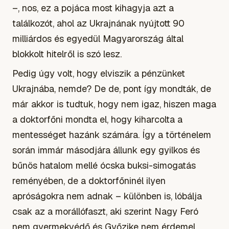
–, nos, ez a pojáca most kihagyja azt a
találkozót, ahol az Ukrajnának nyújtott 90
milliárdos és egyedül Magyarország által
blokkolt hitelről is szó lesz.
Pedig úgy volt, hogy elviszik a pénzünket
Ukrajnába, nemde? De de, pont így mondták, de
már akkor is tudtuk, hogy nem igaz, hiszen maga
a
doktorfőni
mondta el, hogy kiharcolta a
mentességet hazánk számára. Így a történelem
során immár másodjára állunk egy gyilkos és
bűnös hatalom mellé ócska buksi-simogatás
reményében, de a doktorfőninél ilyen
apróságokra nem adnak – különben is, lóbálja
csak az a morállófaszt, aki szerint Nagy Feró
nem gyermekvédő és Győzike nem érdemel