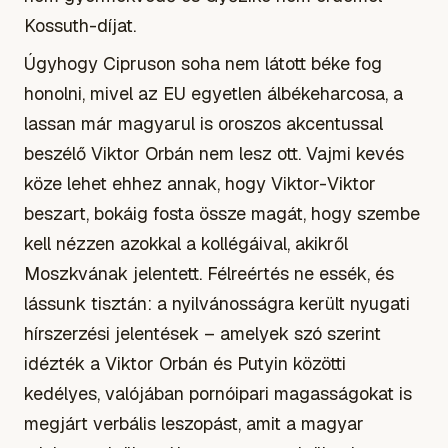
Kossuth-díjat.
Úgyhogy Cipruson soha nem látott béke fog
honolni, mivel az EU egyetlen álbékeharcosa, a
lassan már magyarul is oroszos akcentussal
beszélő Viktor Orbán nem lesz ott. Vajmi kevés
köze lehet ehhez annak, hogy Viktor-Viktor
beszart, bokáig fosta össze magát, hogy szembe
kell nézzen azokkal a kollégáival, akikről
Moszkvának jelentett. Félreértés ne essék, és
lássunk tisztán: a nyilvánosságra került nyugati
hírszerzési jelentések – amelyek szó szerint
idézték a Viktor Orbán és Putyin közötti
kedélyes, valójában pornóipari magasságokat is
megjárt verbális leszopást, amit a magyar