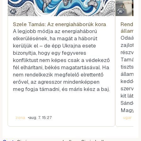
AI
AI
Szele Tamás: Az energiaháborúk kora
Rendhag
államfő
A legjobb módja az energiaháború
voksot
Odaát, 
elkerülésének, ha magát a háborút
zajlott 
kerüljük el – de épp Ukrajna esete
részvéte
bizonyítja, hogy egy fegyveres
Tamás k
konfliktust nem képes csak a védekező
tisztség
fél elhárítani, békés magatartásával. Ha
államfőt
nem rendelkezik megfelelő elrettentő
kedden v
erővel, az agresszor mindenképpen
szerveze
meg fogja támadni, és máris kész a baj.
kit látn
Sándor-p
Magyar 
zona
•
aug. 7. 15:27
ugar
•
aug