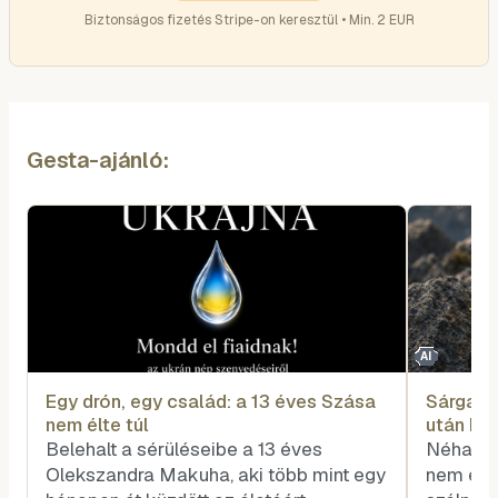
Biztonságos fizetés Stripe-on keresztül • Min. 2 EUR
Gesta-ajánló:
AI
Egy drón, egy család: a 13 éves Szása
Sárga vi
nem élte túl
után biz
Belehalt a sérüléseibe a 13 éves
Néha a 
Olekszandra Makuha, aki több mint egy
nem egy