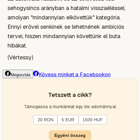
sehogysincs arányban a hatalmi visszaéléssel,
amolyan "mindannyian elkövettük" kategória.
Ennyi erővel senkinek se lehetnének ambíciós
tervei, hiszen mindannyian követtünk el buta
hibákat.
(Vértessy)
Kövess minket a Facebookon
Megosztás
Tetszett a cikk?
Támogassa a munkánkat egy kis adománnyal
20 RON
5 EUR
1500 HUF
Egyéni összeg