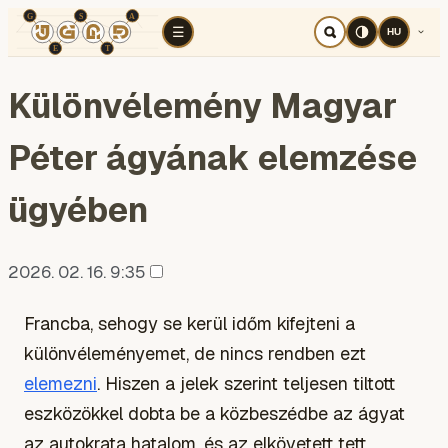
TÉR
ELEMZÉS
KOGNITÍV HÁBORÚ
RÉ
☰
HU
Különvélemény Magyar
Péter ágyának elemzése
ügyében
2026. 02. 16. 9:35
Francba, sehogy se kerül időm kifejteni a
különvéleményemet, de nincs rendben ezt
elemezni
. Hiszen a jelek szerint teljesen tiltott
eszközökkel dobta be a közbeszédbe az ágyat
az autokrata hatalom, és az elkövetett tett