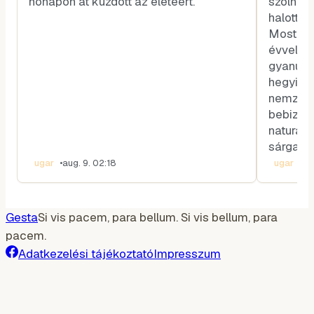
hónapon át küzdött az életéért.
szólnak,
halott z
Most épp
évvel az
gyanút f
hegyi vi
nemzetk
bebizony
naturali
sárga sz
ugar
•
aug. 9. 02:18
ugar
•
au
Gesta
Si vis pacem, para bellum. Si vis bellum, para
pacem.
Adatkezelési tájékoztató
Impresszum