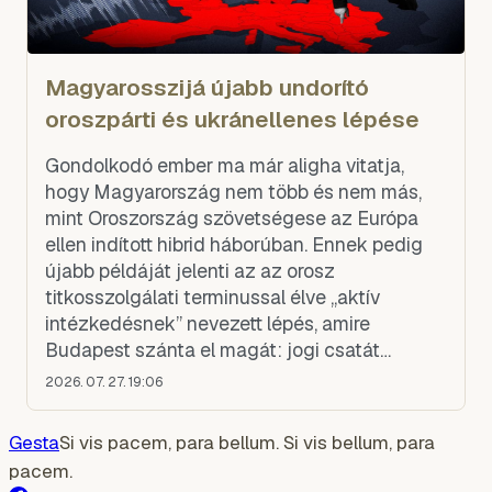
Magyarosszijá újabb undorító
oroszpárti és ukránellenes lépése
Gondolkodó ember ma már aligha vitatja,
hogy Magyarország nem több és nem más,
mint Oroszország szövetségese az Európa
ellen indított hibrid háborúban. Ennek pedig
újabb példáját jelenti az az orosz
titkosszolgálati terminussal élve „aktív
intézkedésnek” nevezett lépés, amire
Budapest szánta el magát: jogi csatát
kezdeményezett az Unió ellen az orosz
2026. 07. 27. 19:06
pénzek érdekében. Persze, ahogy azt a
magyar mé
Gesta
Si vis pacem, para bellum. Si vis bellum, para
pacem.