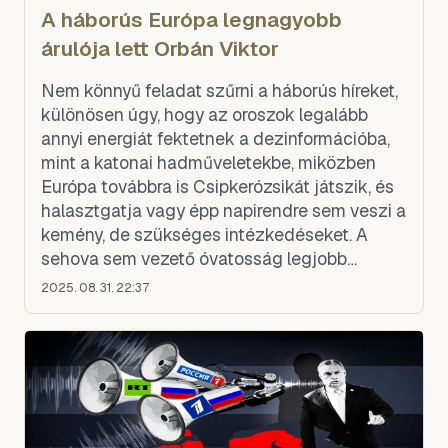
A háborús Európa legnagyobb
árulója lett Orbán Viktor
Nem könnyű feladat szűrni a háborús híreket,
különösen úgy, hogy az oroszok legalább
annyi energiát fektetnek a dezinformációba,
mint a katonai hadműveletekbe, miközben
Európa továbbra is Csipkerózsikát játszik, és
halasztgatja vagy épp napirendre sem veszi a
kemény, de szükséges intézkedéseket. A
sehova sem vezető óvatosság legjobb
példája Magyarország esete – az országot
2025. 08. 31. 22:37
minden józan számítás sz