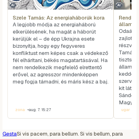
AI
AI
Szele Tamás: Az energiaháborúk kora
Rendhag
államfő
A legjobb módja az energiaháború
voksot
Odaát, 
elkerülésének, ha magát a háborút
zajlott 
kerüljük el – de épp Ukrajna esete
részvéte
bizonyítja, hogy egy fegyveres
Tamás k
konfliktust nem képes csak a védekező
tisztség
fél elhárítani, békés magatartásával. Ha
államfőt
nem rendelkezik megfelelő elrettentő
kedden v
erővel, az agresszor mindenképpen
szerveze
meg fogja támadni, és máris kész a baj.
kit látn
Sándor-p
Magyar 
zona
•
aug. 7. 15:27
ugar
•
aug
Gesta
Si vis pacem, para bellum. Si vis bellum, para