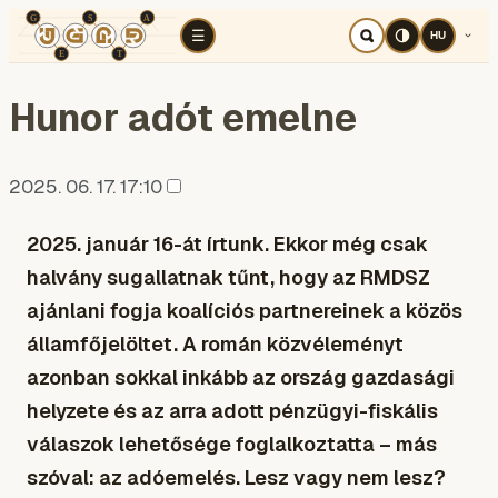
TÉR
ELEMZÉS
KOGNITÍV HÁBORÚ
RÉ
☰
HU
Hunor adót emelne
2025. 06. 17. 17:10
2025. január 16-át írtunk. Ekkor még csak
halvány sugallatnak tűnt, hogy az RMDSZ
ajánlani fogja koalíciós partnereinek a közös
államfőjelöltet. A román közvéleményt
azonban sokkal inkább az ország gazdasági
helyzete és az arra adott pénzügyi-fiskális
válaszok lehetősége foglalkoztatta – más
szóval: az adóemelés. Lesz vagy nem lesz?