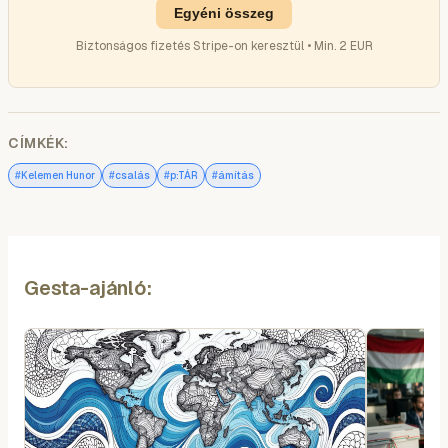
Egyéni összeg
Biztonságos fizetés Stripe-on keresztül • Min. 2 EUR
CÍMKÉK:
#
#
#
#
Kelemen Hunor
csalás
p:TÁR
ámítás
Gesta-ajánló: