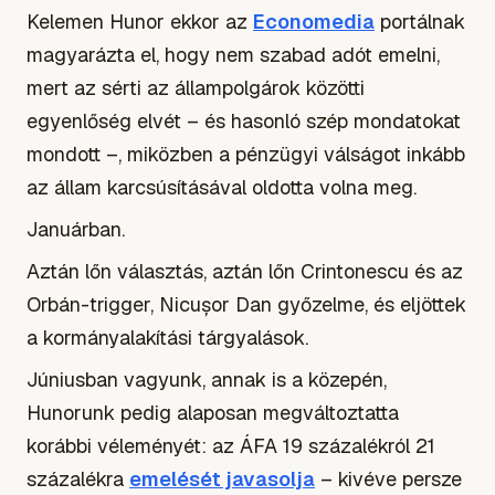
Kelemen Hunor ekkor az
Economedia
portálnak
magyarázta el, hogy nem szabad adót emelni,
mert az sérti az állampolgárok közötti
egyenlőség elvét – és hasonló szép mondatokat
mondott –, miközben a pénzügyi válságot inkább
az állam karcsúsításával oldotta volna meg.
Januárban.
Aztán lőn választás, aztán lőn Crintonescu és az
Orbán-trigger, Nicușor Dan győzelme, és eljöttek
a kormányalakítási tárgyalások.
Júniusban vagyunk, annak is a közepén,
Hunorunk pedig alaposan megváltoztatta
korábbi véleményét: az ÁFA 19 százalékról 21
százalékra
emelését javasolja
– kivéve persze