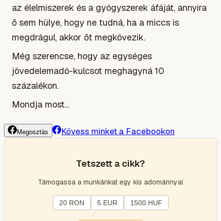
az élelmiszerek és a gyógyszerek áfáját, annyira
ő sem hülye, hogy ne tudná, ha a miccs is
megdrágul, akkor őt megkövezik.
Még szerencse, hogy az egységes
jövedelemadó-kulcsot meghagyná 10
százalékon.
Mondja most...
Kövess minket a Facebookon
Megosztás
Tetszett a cikk?
Támogassa a munkánkat egy kis adománnyal
20 RON
5 EUR
1500 HUF