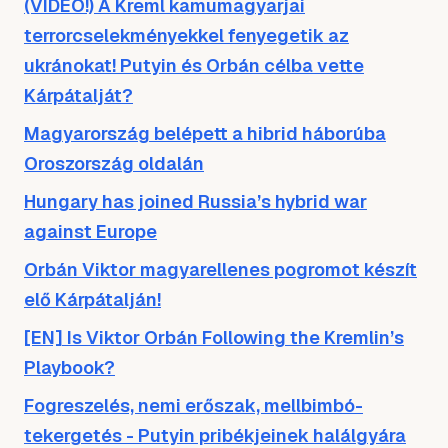
(VIDEÓ!) A Kreml kamumagyarjai
terrorcselekményekkel fenyegetik az
ukránokat! Putyin és Orbán célba vette
Kárpátalját?
Magyarország belépett a hibrid háborúba
Oroszország oldalán
Hungary has joined Russia’s hybrid war
against Europe
Orbán Viktor magyarellenes pogromot készít
elő Kárpátalján!
[EN] Is Viktor Orbán Following the Kremlin’s
Playbook?
Fogreszelés, nemi erőszak, mellbimbó-
tekergetés - Putyin pribékjeinek halálgyára