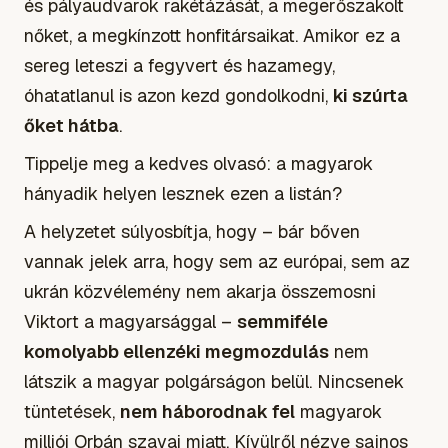
és pályaudvarok rakétázását, a megerőszakolt
nőket, a megkínzott honfitársaikat. Amikor ez a
sereg leteszi a fegyvert és hazamegy,
óhatatlanul is azon kezd gondolkodni,
ki szúrta
őket hátba
.
Tippelje meg a kedves olvasó: a magyarok
hányadik helyen lesznek ezen a listán?
A helyzetet súlyosbítja, hogy – bár bőven
vannak jelek arra, hogy sem az európai, sem az
ukrán közvélemény nem akarja összemosni
Viktort a magyarsággal –
semmiféle
komolyabb ellenzéki megmozdulás
nem
látszik a magyar polgárságon belül. Nincsenek
tüntetések,
nem háborodnak fel
magyarok
milliói Orbán szavai miatt. Kívülről nézve sajnos