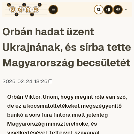
TÉR
ELEMZÉS
KOGNITÍV HÁBORÚ
RÉ
☰
HU
Orbán hadat üzent
Ukrajnának, és sírba tette
Magyarország becsületét
2026. 02. 24. 18:26
Orbán Viktor. Unom, hogy megint róla van szó,
de ez a kocsmatöltelékeket megszégyenítő
bunkó a sors fura fintora miatt jelenleg
Magyarország miniszterelnöke, és
viselkedésével, tetteivel, szavaival