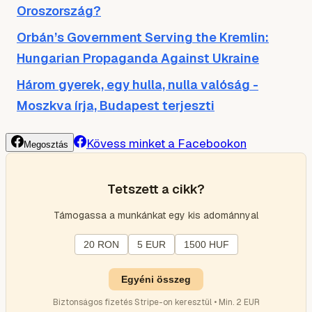
Oroszország?
Orbán’s Government Serving the Kremlin:
Hungarian Propaganda Against Ukraine
Három gyerek, egy hulla, nulla valóság -
Moszkva írja, Budapest terjeszti
Kövess minket a Facebookon
Megosztás
Tetszett a cikk?
Támogassa a munkánkat egy kis adománnyal
20 RON
5 EUR
1500 HUF
Egyéni összeg
Biztonságos fizetés Stripe-on keresztül • Min. 2 EUR