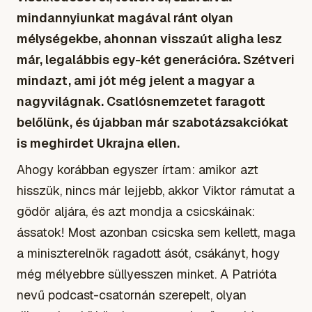
mindannyiunkat magával ránt olyan
mélységekbe, ahonnan visszaút aligha lesz
már, legalábbis egy-két generációra. Szétveri
mindazt, ami jót még jelent a magyar a
nagyvilágnak. Csatlósnemzetet faragott
belőlünk, és újabban már szabotázsakciókat
is meghirdet Ukrajna ellen.
Ahogy korábban egyszer írtam: amikor azt
hisszük, nincs már lejjebb, akkor Viktor rámutat a
gödör aljára, és azt mondja a csicskáinak:
ássatok!
Most azonban csicska sem kellett, maga
a miniszterelnök ragadott ásót, csákányt, hogy
még mélyebbre süllyesszen minket. A Patrióta
nevű podcast-csatornán szerepelt, olyan