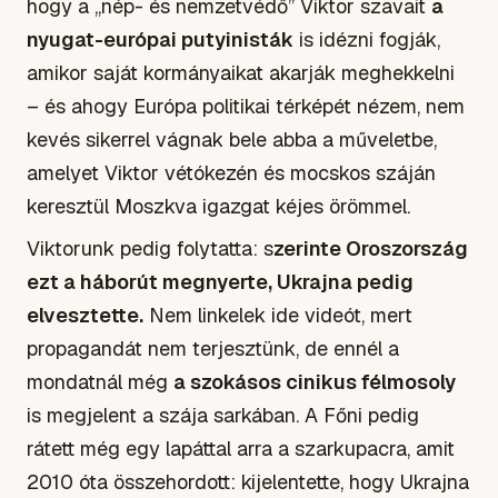
hogy a „nép- és nemzetvédő” Viktor szavait
a
nyugat-európai putyinisták
is idézni fogják,
amikor saját kormányaikat akarják meghekkelni
– és ahogy Európa politikai térképét nézem, nem
kevés sikerrel vágnak bele abba a műveletbe,
amelyet Viktor vétókezén és mocskos száján
keresztül Moszkva igazgat kéjes örömmel.
Viktorunk pedig folytatta: s
zerinte Oroszország
ezt a háborút megnyerte, Ukrajna pedig
elvesztette.
Nem linkelek ide videót, mert
propagandát nem terjesztünk, de ennél a
mondatnál még
a szokásos cinikus félmosoly
is megjelent a szája sarkában. A Főni pedig
rátett még egy lapáttal arra a szarkupacra, amit
2010 óta összehordott: kijelentette, hogy Ukrajna