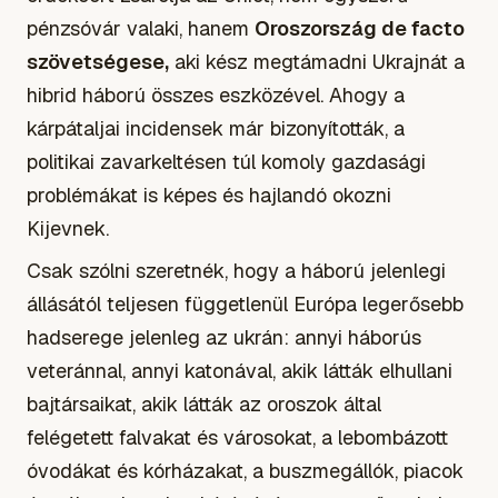
pénzsóvár valaki, hanem
Oroszország
de facto
szövetségese,
aki kész megtámadni Ukrajnát a
hibrid háború összes eszközével. Ahogy a
kárpátaljai incidensek már bizonyították, a
politikai zavarkeltésen túl komoly gazdasági
problémákat is képes és hajlandó okozni
Kijevnek.
Csak szólni szeretnék, hogy a háború jelenlegi
állásától teljesen függetlenül Európa legerősebb
hadserege jelenleg az ukrán: annyi háborús
veteránnal, annyi katonával, akik látták elhullani
bajtársaikat, akik látták az oroszok által
felégetett falvakat és városokat, a lebombázott
óvodákat és kórházakat, a buszmegállók, piacok