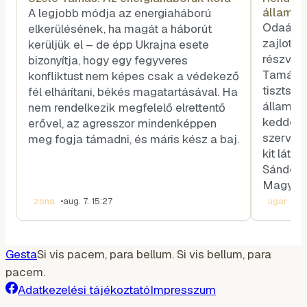
államfő
A legjobb módja az energiaháború
voksot
Odaát, 
elkerülésének, ha magát a háborút
zajlott 
kerüljük el – de épp Ukrajna esete
részvéte
bizonyítja, hogy egy fegyveres
Tamás k
konfliktust nem képes csak a védekező
tisztség
fél elhárítani, békés magatartásával. Ha
államfőt
nem rendelkezik megfelelő elrettentő
kedden v
erővel, az agresszor mindenképpen
szerveze
meg fogja támadni, és máris kész a baj.
kit látn
Sándor-p
Magyar 
zona
•
aug. 7. 15:27
ugar
•
aug
Gesta
Si vis pacem, para bellum. Si vis bellum, para
pacem.
Adatkezelési tájékoztató
Impresszum