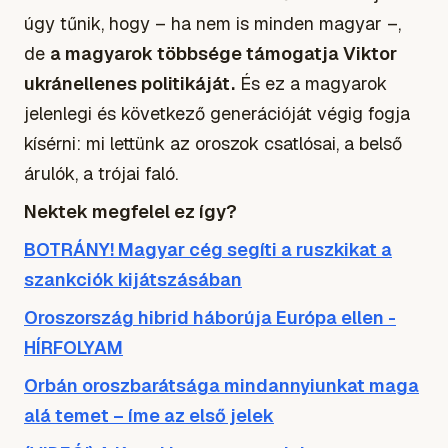
úgy tűnik, hogy – ha nem is minden magyar –,
de
a magyarok többsége támogatja Viktor
ukránellenes politikáját.
És ez a magyarok
jelenlegi és következő generációját végig fogja
kísérni: mi lettünk az oroszok csatlósai, a belső
árulók, a trójai faló.
Nektek megfelel ez így?
BOTRÁNY! Magyar cég segíti a ruszkikat a
szankciók kijátszásában
Oroszország hibrid háborúja Európa ellen -
HÍRFOLYAM
Orbán oroszbarátsága mindannyiunkat maga
alá temet – íme az első jelek