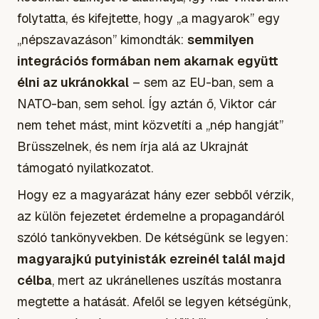
folytatta, és kifejtette, hogy „a magyarok” egy
„népszavazáson” kimondták:
semmilyen
integrációs formában nem akarnak együtt
élni az ukránokkal
– sem az EU-ban, sem a
NATO-ban, sem sehol. Így aztán ő, Viktor cár
nem tehet mást, mint közvetíti a „nép hangját”
Brüsszelnek, és nem írja alá az Ukrajnát
támogató nyilatkozatot.
Hogy ez a magyarázat hány ezer sebből vérzik,
az külön fejezetet érdemelne a propagandáról
szóló tankönyvekben. De kétségünk se legyen:
magyarajkú putyinisták ezreinél talál majd
célba
, mert az ukránellenes uszítás mostanra
megtette a hatását. Afelől se legyen kétségünk,