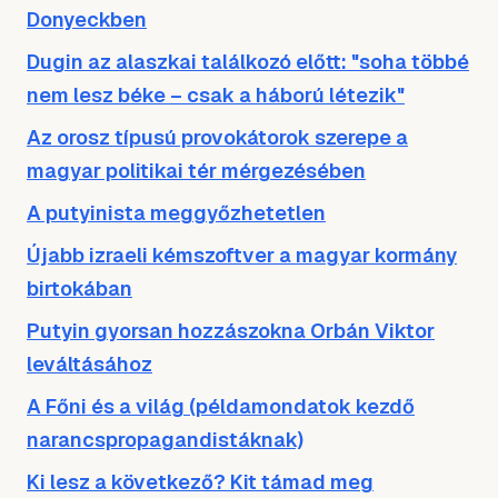
Donyeckben
Dugin az alaszkai találkozó előtt: "soha többé
nem lesz béke – csak a háború létezik"
Az orosz típusú provokátorok szerepe a
magyar politikai tér mérgezésében
A putyinista meggyőzhetetlen
Újabb izraeli kémszoftver a magyar kormány
birtokában
Putyin gyorsan hozzászokna Orbán Viktor
leváltásához
A Főni és a világ (példamondatok kezdő
narancspropagandistáknak)
Ki lesz a következő? Kit támad meg