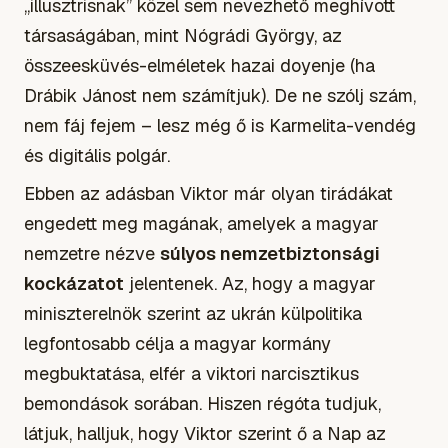
„illusztrisnak” közel sem nevezhető meghívott
társaságában, mint Nógrádi György, az
összeesküvés-elméletek hazai doyenje (ha
Drábik Jánost nem számítjuk). De ne szólj szám,
nem fáj fejem – lesz még ő is Karmelita-vendég
és digitális polgár.
Ebben az adásban Viktor már olyan tirádákat
engedett meg magának, amelyek a magyar
nemzetre nézve
súlyos nemzetbiztonsági
kockázatot
jelentenek. Az, hogy a magyar
miniszterelnök szerint az ukrán külpolitika
legfontosabb célja a magyar kormány
megbuktatása, elfér a viktori narcisztikus
bemondások sorában. Hiszen régóta tudjuk,
látjuk, halljuk, hogy Viktor szerint ő a Nap az