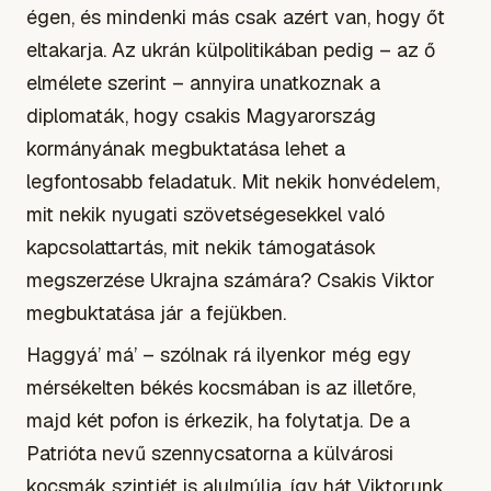
égen, és mindenki más csak azért van, hogy őt
eltakarja. Az ukrán külpolitikában pedig – az ő
elmélete szerint – annyira unatkoznak a
diplomaták, hogy csakis Magyarország
kormányának megbuktatása lehet a
legfontosabb feladatuk. Mit nekik honvédelem,
mit nekik nyugati szövetségesekkel való
kapcsolattartás, mit nekik támogatások
megszerzése Ukrajna számára? Csakis Viktor
megbuktatása jár a fejükben.
Haggyá’ má’
– szólnak rá ilyenkor még egy
mérsékelten békés kocsmában is az illetőre,
majd két pofon is érkezik, ha folytatja. De a
Patrióta nevű szennycsatorna a külvárosi
kocsmák szintjét is alulmúlja, így hát Viktorunk