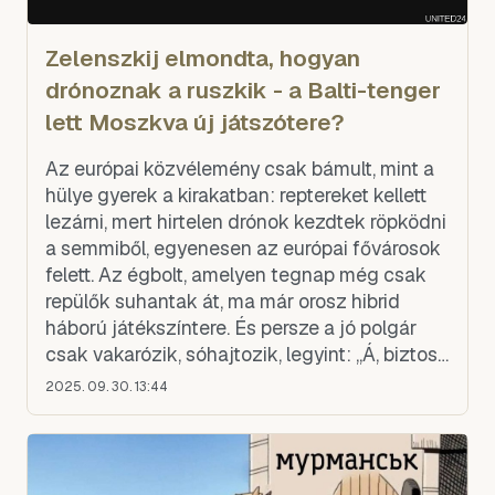
Zelenszkij elmondta, hogyan
drónoznak a ruszkik - a Balti-tenger
lett Moszkva új játszótere?
Az európai közvélemény csak bámult, mint a
hülye gyerek a kirakatban: reptereket kellett
lezárni, mert hirtelen drónok kezdtek röpködni
a semmiből, egyenesen az európai fővárosok
felett. Az égbolt, amelyen tegnap még csak
repülők suhantak át, ma már orosz hibrid
háború játékszíntere. És persze a jó polgár
csak vakarózik, sóhajtozik, legyint: „Á, biztos
valami félreértés.” Hát nem, barátaim, nem fé
2025. 09. 30. 13:44