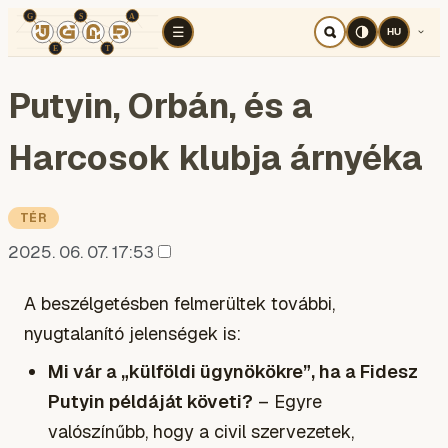
TÉR
ELEMZÉS
KOGNITÍV HÁBORÚ
RÉ
☰
HU
Putyin, Orbán, és a
Harcosok klubja árnyéka
TÉR
2025. 06. 07. 17:53
A beszélgetésben felmerültek további,
nyugtalanító jelenségek is:
Mi vár a „külföldi ügynökökre”, ha a Fidesz
Putyin példáját követi?
– Egyre
valószínűbb, hogy a civil szervezetek,