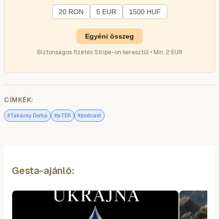
20 RON
5 EUR
1500 HUF
Egyéni összeg
Biztonságos fizetés Stripe-on keresztül • Min. 2 EUR
CÍMKÉK:
#
#
#
Takácsy Dorka
p:TÉR
podcast
Gesta-ajánló: