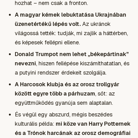
hozhat – nem csak a fronton.
A magyar kémek lebuktatása Ukrajnában
üzenetértékű lépés volt.
Az ukránok
világossá tették: tudják, mi zajlik a háttérben,
és képesek fellépni ellene.
Donald Trumpot nem lehet „békepártinak”
nevezni
, hiszen fellépése kiszámíthatatlan, és
a putyini rendszer érdekeit szolgálja.
A Harcosok klubja és az orosz trollgyár
között egyre több a párhuzam
, sőt: az
együttműködés gyanúja sem alaptalan.
És végül egy abszurd, mégis beszédes
kulturális példa:
mi köze van Harry Potternek
és a Trónok harcának az orosz demográfiai