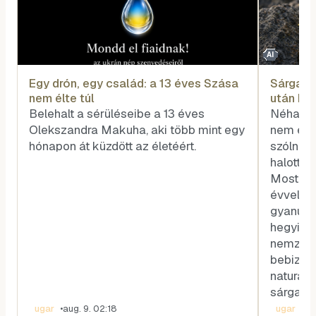
AI
Egy drón, egy család: a 13 éves Szása
Sárga vi
nem élte túl
után biz
Belehalt a sérüléseibe a 13 éves
Néha a 
Olekszandra Makuha, aki több mint egy
nem egy
hónapon át küzdött az életéért.
szólnak,
halott z
Most épp
évvel az
gyanút f
hegyi vi
nemzetk
bebizony
naturali
sárga sz
ugar
•
aug. 9. 02:18
ugar
•
au