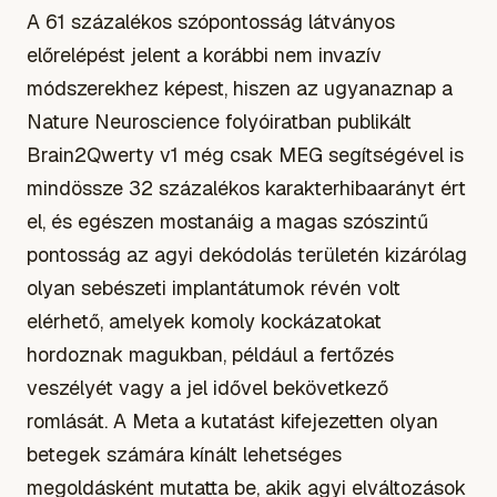
A 61 százalékos szópontosság látványos
előrelépést jelent a korábbi nem invazív
módszerekhez képest, hiszen az ugyanaznap a
Nature Neuroscience folyóiratban publikált
Brain2Qwerty v1 még csak MEG segítségével is
mindössze 32 százalékos karakterhibaarányt ért
el, és egészen mostanáig a magas szószintű
pontosság az agyi dekódolás területén kizárólag
olyan sebészeti implantátumok révén volt
elérhető, amelyek komoly kockázatokat
hordoznak magukban, például a fertőzés
veszélyét vagy a jel idővel bekövetkező
romlását. A Meta a kutatást kifejezetten olyan
betegek számára kínált lehetséges
megoldásként mutatta be, akik agyi elváltozások