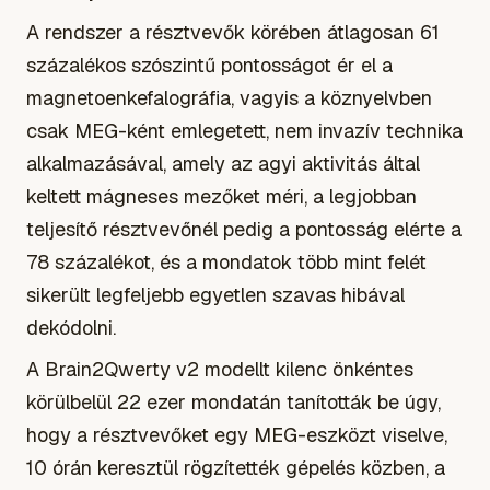
A rendszer a résztvevők körében átlagosan 61
százalékos szószintű pontosságot ér el a
magnetoenkefalográfia, vagyis a köznyelvben
csak MEG-ként emlegetett, nem invazív technika
alkalmazásával, amely az agyi aktivitás által
keltett mágneses mezőket méri, a legjobban
teljesítő résztvevőnél pedig a pontosság elérte a
78 százalékot, és a mondatok több mint felét
sikerült legfeljebb egyetlen szavas hibával
dekódolni.
A Brain2Qwerty v2 modellt kilenc önkéntes
körülbelül 22 ezer mondatán tanították be úgy,
hogy a résztvevőket egy MEG-eszközt viselve,
10 órán keresztül rögzítették gépelés közben, a