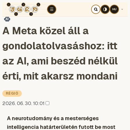
TÉR
ELEMZÉS
KOGNITÍV HÁBORÚ
RÉ
☰
HU
AI
A Meta közel áll a
gondolatolvasáshoz: itt
az AI, ami beszéd nélkül
érti, mit akarsz mondani
RÉGIÓ
2026. 06. 30. 10:01
A neurotudomány és a mesterséges
intelligencia határterületén futott be most