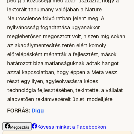
pedig a közösségi médiában tisztázta, hogy a
lektorált tanulmány valójában a Nature
Neuroscience folyóiratban jelent meg. A
nyilvánosság fogadtatása ugyanakkor
meglehetősen megosztott volt, hiszen míg sokan
az akadálymentesítés terén elért komoly
előrelépésként méltatták a fejlesztést, mások
határozott bizalmatlanságuknak adtak hangot
azzal kapcsolatban, hogy éppen a Meta vesz
részt egy ilyen, agyleolvasásra képes
technológia fejlesztésében, tekintettel a vállalat
alapvetően reklámvezérelt üzleti modelljére.
FORRÁS:
Digg
Kövess minket a Facebookon
Megosztás