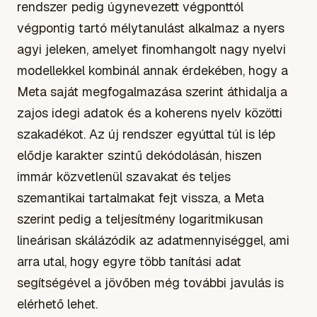
rendszer pedig úgynevezett végponttól
végpontig tartó mélytanulást alkalmaz a nyers
agyi jeleken, amelyet finomhangolt nagy nyelvi
modellekkel kombinál annak érdekében, hogy a
Meta saját megfogalmazása szerint áthidalja a
zajos idegi adatok és a koherens nyelv közötti
szakadékot. Az új rendszer egyúttal túl is lép
elődje karakter szintű dekódolásán, hiszen
immár közvetlenül szavakat és teljes
szemantikai tartalmakat fejt vissza, a Meta
szerint pedig a teljesítmény logaritmikusan
lineárisan skálázódik az adatmennyiséggel, ami
arra utal, hogy egyre több tanítási adat
segítségével a jövőben még további javulás is
elérhető lehet.