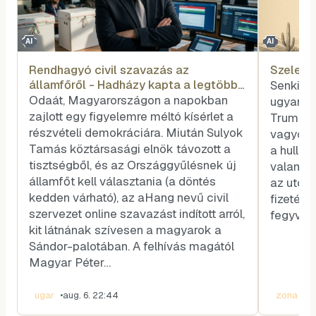
AI
AI
Rendhagyó civil szavazás az
Szele T
államfőről - Hadházy kapta a legtöbb
Senkit s
voksot
Odaát, Magyarországon a napokban
ugyanazé
zajlott egy figyelemre méltó kísérlet a
Trump és
részvételi demokráciára. Miután Sulyok
vagyok, 
Tamás köztársasági elnök távozott a
a hullar
tisztségből, és az Országgyűlésnek új
valamel
államfőt kell választania (a döntés
az utóla
kedden várható), az aHang nevű civil
fizetése
szervezet online szavazást indított arról,
fegyvere
kit látnának szívesen a magyarok a
Sándor-palotában. A felhívás magától
Magyar Péter…
ugar
•
aug. 6. 22:44
zona
•
au