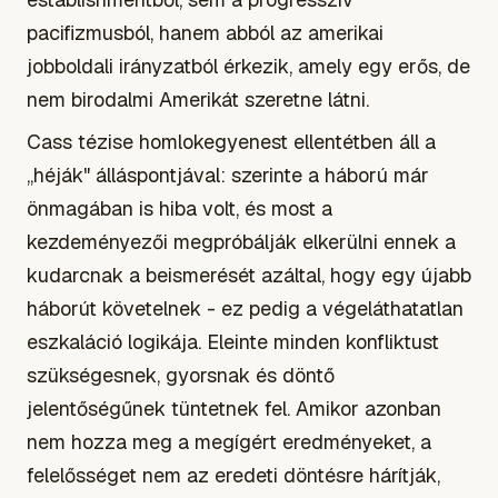
pacifizmusból, hanem abból az amerikai
jobboldali irányzatból érkezik, amely egy erős, de
nem birodalmi Amerikát szeretne látni.
Cass tézise homlokegyenest ellentétben áll a
„héják" álláspontjával: szerinte a háború már
önmagában is hiba volt, és most a
kezdeményezői megpróbálják elkerülni ennek a
kudarcnak a beismerését azáltal, hogy egy újabb
háborút követelnek - ez pedig a végeláthatatlan
eszkaláció logikája. Eleinte minden konfliktust
szükségesnek, gyorsnak és döntő
jelentőségűnek tüntetnek fel. Amikor azonban
nem hozza meg a megígért eredményeket, a
felelősséget nem az eredeti döntésre hárítják,