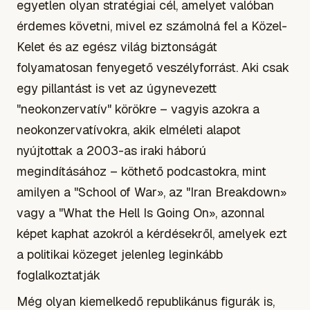
egyetlen olyan stratégiai cél, amelyet valóban
érdemes követni, mivel ez számolná fel a Közel-
Kelet és az egész világ biztonságát
folyamatosan fenyegető veszélyforrást. Aki csak
egy pillantást is vet az úgynevezett
"neokonzervatív" körökre – vagyis azokra a
neokonzervatívokra, akik elméleti alapot
nyújtottak a 2003-as iraki háború
megindításához – köthető podcastokra, mint
amilyen a "School of War», az "Iran Breakdown»
vagy a "What the Hell Is Going On», azonnal
képet kaphat azokról a kérdésekről, amelyek ezt
a politikai közeget jelenleg leginkább
foglalkoztatják
Még olyan kiemelkedő republikánus figurák is,