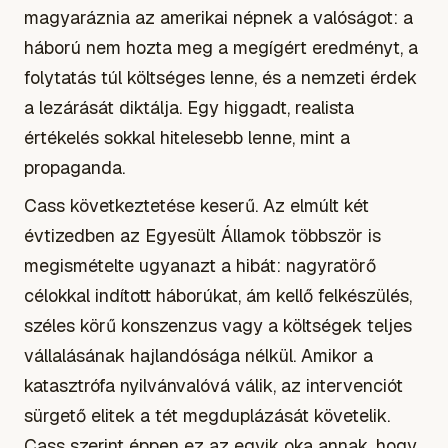
magyaráznia az amerikai népnek a valóságot: a
háború nem hozta meg a megígért eredményt, a
folytatás túl költséges lenne, és a nemzeti érdek
a lezárását diktálja. Egy higgadt, realista
értékelés sokkal hitelesebb lenne, mint a
propaganda.
Cass következtetése keserű. Az elmúlt két
évtizedben az Egyesült Államok többször is
megismételte ugyanazt a hibát: nagyratörő
célokkal indított háborúkat, ám kellő felkészülés,
széles körű konszenzus vagy a költségek teljes
vállalásának hajlandósága nélkül. Amikor a
katasztrófa nyilvánvalóvá válik, az intervenciót
sürgető elitek a tét megduplázását követelik.
Cass szerint éppen ez az egyik oka annak, hogy