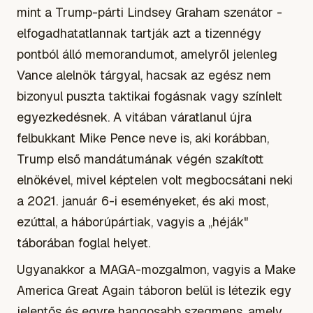
mint a Trump-párti Lindsey Graham szenátor -
elfogadhatatlannak tartják azt a tizennégy
pontból álló memorandumot, amelyről jelenleg
Vance alelnök tárgyal, hacsak az egész nem
bizonyul puszta taktikai fogásnak vagy színlelt
egyezkedésnek. A vitában váratlanul újra
felbukkant Mike Pence neve is, aki korábban,
Trump első mandátumának végén szakított
elnökével, mivel képtelen volt megbocsátani neki
a 2021. január 6-i eseményeket, és aki most,
ezúttal, a háborúpártiak, vagyis a „héják"
táborában foglal helyet.
Ugyanakkor a MAGA-mozgalmon, vagyis a Make
America Great Again táboron belül is létezik egy
jelentős és egyre hangosabb szegmens, amely