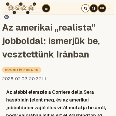
TÉR
ELEMZÉS
KOGNITÍV HÁBORÚ
RÉ
☰
HU
AI
Az amerikai „realista"
jobboldal: ismerjük be,
vesztettünk Iránban
KOGNITÍV HÁBORÚ
2026. 07. 02. 20:37
Az alábbi elemzés a Corriere della Sera
hasábjain jelent meg, és az amerikai
jobboldalon zajló éles vitát mutatja be arról,
hogy valójában mit is ért el Washington az