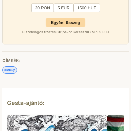
20 RON
5 EUR
1500 HUF
Egyéni összeg
Biztonságos fizetés Stripe-on keresztül • Min. 2 EUR
CÍMKÉK:
#
sticky
Gesta-ajánló: