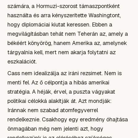
számára, a Hormuzi-szorost támaszpontként
használta és arra kényszerítette Washingtont,
hogy diplomáciai kiutat keressen. Ebben a
megvilágításban tehát nem Teherán az, amely a
békéért könyörög, hanem Amerika az, amelynek
tárgyalnia kell, mert nem akarja folytatni az
eszkalációt.
Cass nem idealizálja az iráni rezsimet. Nem is
menti fel. Az ő célpontja a hibás amerikai
stratégia. A héják, érvel, a puszta vágyakat
politikai célokká alakítják át. Azt mondják:
Iránnak nem szabad atomfegyverrel
rendelkeznie. Csakhogy egy eredmény óhajtása
önmagában még nem jelenti azt, hogy
rendelkezünk is az eléréséhez szükséges