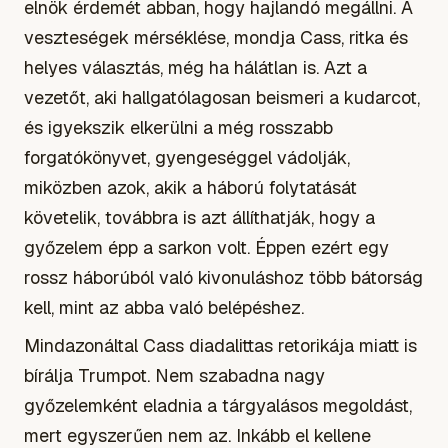
elnök érdemét abban, hogy hajlandó megállni. A
veszteségek mérséklése, mondja Cass, ritka és
helyes választás, még ha hálátlan is. Azt a
vezetőt, aki hallgatólagosan beismeri a kudarcot,
és igyekszik elkerülni a még rosszabb
forgatókönyvet, gyengeséggel vádolják,
miközben azok, akik a háború folytatását
követelik, továbbra is azt állíthatják, hogy a
győzelem épp a sarkon volt. Éppen ezért egy
rossz háborúból való kivonuláshoz több bátorság
kell, mint az abba való belépéshez.
Mindazonáltal Cass diadalittas retorikája miatt is
bírálja Trumpot. Nem szabadna nagy
győzelemként eladnia a tárgyalásos megoldást,
mert egyszerűen nem az. Inkább el kellene