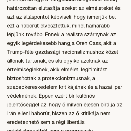
határozottan elutasítja ezeket az elméleteket és
azt az álláspontot képviseli, hogy ismerjük be:
ezt a háborút elvesztettük, minél hamarabb
lépjünk tovább. Ennek a realista szárnynak az
egyik legérdekesebb hangja Oren Cass, akit a
Trump-féle gazdasági nacionalizmushoz közel
állónak tartanak, és aki egyike azoknak az
értelmiségieknek, akik elméleti legitimitást
biztosítottak a protekcionizmusnak, a
szabadkereskedelem kritikájának és a hazai ipar
védelmének. Éppen ezért bír különös
jelentőséggel az, hogy ő milyen élesen bírálja az
Irán elleni háborút, hiszen az ő kritikája nem
eredetezhető sem a régi liberális
establishmentből, sem a progresszív