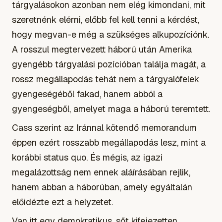
tárgyalásokon azonban nem elég kimondani, mit
szeretnénk elérni, előbb fel kell tenni a kérdést,
hogy megvan-e még a szükséges alkupozíciónk.
A rosszul megtervezett háború után Amerika
gyengébb tárgyalási pozícióban találja magát, a
rossz megállapodás tehát nem a tárgyalófelek
gyengeségéből fakad, hanem abból a
gyengeségből, amelyet maga a háború teremtett.
Cass szerint az Iránnal kötendő memorandum
éppen ezért rosszabb megállapodás lesz, mint a
korábbi status quo. És mégis, az igazi
megalázottság nem ennek aláírásában rejlik,
hanem abban a háborúban, amely egyáltalán
előidézte ezt a helyzetet.
Van itt egy demokratikus, sőt kifejezetten