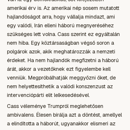
amerikai érv is. Az amerikai nép sosem mutatott
hajlandóságot arra, hogy vállalja mindazt, ami
egy valódi, Irán elleni háború megnyeréséhez
szükséges lett volna. Cass szerint ez egyáltalán
nem hiba. Egy köztársaságban végső soron a
polgárok azok, akik meghatározzák a nemzeti
érdeket. Ha nem hajlandók megfizetni a háború
árát, akkor a vezetőknek ezt figyelembe kell
venniük. Megpróbálhatják meggyőzni őket, de
nem helyettesíthetik a valódi konszenzust az
intervenciópárti elit lelkesedésével.
Cass véleménye Trumpról meglehetősen
ambivalens. Élesen bírálja azt a döntést, amellyel
a elindította a háborút, ugyanakkor elismeri az