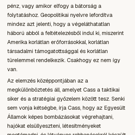
pénz, vagy amikor elfogy a bátorság a
folytatáshoz. Geopolitikai nyelvre lefordítva
mindez azt jelenti, hogy a végeláthatatlan
háború abból a feltételezésből indul ki, miszerint
Amerika korlátlan erőforrásokkal, korlátlan
társadalmi támogatottsággal és korlátlan
türelemmel rendelkezik. Csakhogy ez nem így
van.
Az elemzés középpontjában az a
megkülönböztetés áll, amelyet Cass a taktikai
siker és a stratégiai győzelem között tesz. Senki
sem vonja kétségbe, írja Cass, hogy az Egyesült
Államok képes bombázásokat végrehajtani,
hajókat elsüllyeszteni, létesítményeket
megtámadni, és látványos robbanásokról készült