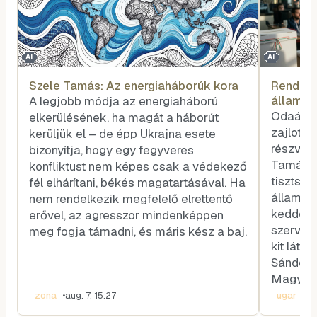
AI
AI
Szele Tamás: Az energiaháborúk kora
Rendhag
államfő
A legjobb módja az energiaháború
voksot
Odaát, 
elkerülésének, ha magát a háborút
zajlott 
kerüljük el – de épp Ukrajna esete
részvéte
bizonyítja, hogy egy fegyveres
Tamás k
konfliktust nem képes csak a védekező
tisztség
fél elhárítani, békés magatartásával. Ha
államfőt
nem rendelkezik megfelelő elrettentő
kedden v
erővel, az agresszor mindenképpen
szerveze
meg fogja támadni, és máris kész a baj.
kit látn
Sándor-p
Magyar 
zona
•
aug. 7. 15:27
ugar
•
aug