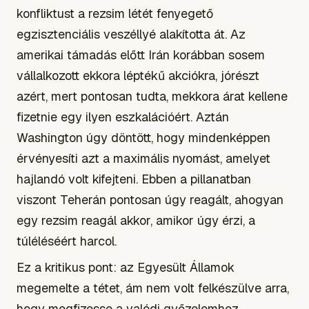
konfliktust a rezsim létét fenyegető
egzisztenciális veszéllyé alakította át. Az
amerikai támadás előtt Irán korábban sosem
vállalkozott ekkora léptékű akciókra, jórészt
azért, mert pontosan tudta, mekkora árat kellene
fizetnie egy ilyen eszkalációért. Aztán
Washington úgy döntött, hogy mindenképpen
érvényesíti azt a maximális nyomást, amelyet
hajlandó volt kifejteni. Ebben a pillanatban
viszont Teherán pontosan úgy reagált, ahogyan
egy rezsim reagál akkor, amikor úgy érzi, a
túléléséért harcol.
Ez a kritikus pont: az Egyesült Államok
megemelte a tétet, ám nem volt felkészülve arra,
hogy megfizesse a valódi győzelemhez