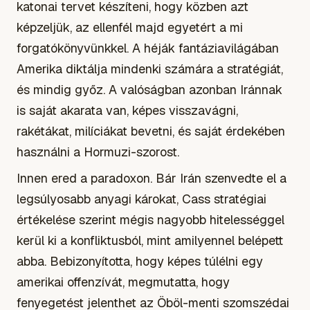
katonai tervet készíteni, hogy közben azt
képzeljük, az ellenfél majd egyetért a mi
forgatókönyvünkkel. A héják fantáziavilágában
Amerika diktálja mindenki számára a stratégiát,
és mindig győz. A valóságban azonban Iránnak
is saját akarata van, képes visszavágni,
rakétákat, milíciákat bevetni, és saját érdekében
használni a Hormuzi-szorost.
Innen ered a paradoxon. Bár Irán szenvedte el a
legsúlyosabb anyagi károkat, Cass stratégiai
értékelése szerint mégis nagyobb hitelességgel
kerül ki a konfliktusból, mint amilyennel belépett
abba. Bebizonyította, hogy képes túlélni egy
amerikai offenzívát, megmutatta, hogy
fenyegetést jelenthet az Öböl-menti szomszédai