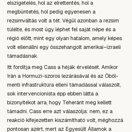
elszigetelés, hol az elrettentés, hol a
megbüntetés, hol pedig egyenesen a
rezsimváltás volt a tét. Végül azonban a rezsim
túlélte, és most úgy léphet fel saját népe és a
régió előtt, mint egy olyan hatalom, amely képes
volt ellenállni egy összehangolt amerikai–izraeli
támadásnak.
Itt fordítja meg Cass a héják érvelését. Amikor
Irán a Hormuzi-szoros lezárásával és az Öböl-
menti infrastruktúra elleni támadással válaszolt,
sok intervencionista épp ebben látta a
bizonyítékot arra, hogy Teheránt meg kellett
támadni. Cass erre azt válaszolja: nem, ez a
reakció kifejezetten kiszámítható volt, méghozzá
pontosan azért, mert az Egyesült Államok a