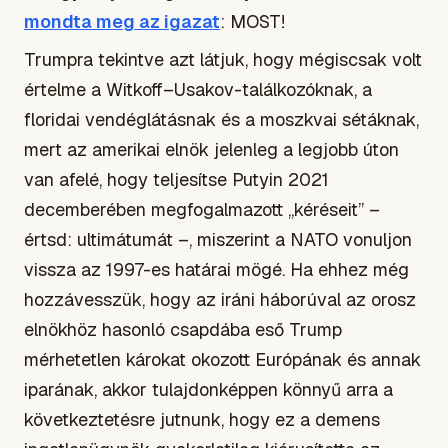
mondta meg az igazat
: MOST!
Trumpra tekintve azt látjuk, hogy mégiscsak volt
értelme a Witkoff–Usakov-találkozóknak, a
floridai vendéglátásnak és a moszkvai sétáknak,
mert az amerikai elnök jelenleg a legjobb úton
van afelé, hogy teljesítse Putyin 2021
decemberében megfogalmazott „kéréseit” –
értsd: ultimátumát –, miszerint a NATO vonuljon
vissza az 1997-es határai mögé. Ha ehhez még
hozzávesszük, hogy az iráni háborúval az orosz
elnökhöz hasonló csapdába eső Trump
mérhetetlen károkat okozott Európának és annak
iparának, akkor tulajdonképpen könnyű arra a
következtetésre jutnunk, hogy ez a demens