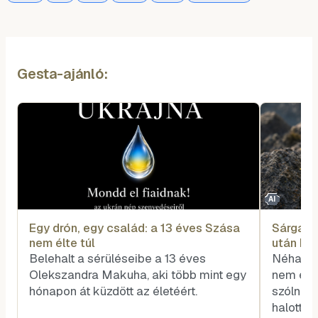
Gesta-ajánló:
AI
Egy drón, egy család: a 13 éves Szása
Sárga vi
nem élte túl
után biz
Belehalt a sérüléseibe a 13 éves
Néha a 
Olekszandra Makuha, aki több mint egy
nem egy
hónapon át küzdött az életéért.
szólnak,
halott z