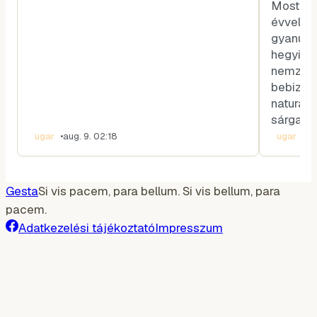
Most épp
évvel az
gyanút f
hegyi vi
nemzetk
bebizony
naturali
sárga sz
ugar
•
aug. 9. 02:18
ugar
•
au
Gesta
Si vis pacem, para bellum. Si vis bellum, para
pacem.
Adatkezelési tájékoztató
Impresszum