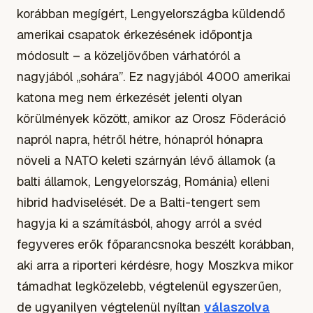
korábban megígért, Lengyelországba küldendő
amerikai csapatok érkezésének időpontja
módosult – a közeljövőben várhatóról a
nagyjából „sohára”. Ez nagyjából 4000 amerikai
katona meg nem érkezését jelenti olyan
körülmények között, amikor az Orosz Föderáció
napról napra, hétről hétre, hónapról hónapra
növeli a NATO keleti szárnyán lévő államok (a
balti államok, Lengyelország, Románia) elleni
hibrid hadviselését. De a Balti-tengert sem
hagyja ki a számításból, ahogy arról a svéd
fegyveres erők főparancsnoka beszélt korábban,
aki arra a riporteri kérdésre, hogy Moszkva mikor
támadhat legközelebb, végtelenül egyszerűen,
de ugyanilyen végtelenül nyíltan
válaszolva