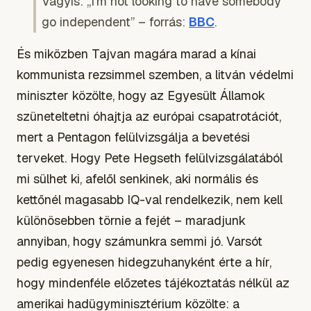
Vagyis: „I'm not looking to have somebody
go independent” – forrás:
BBC
.
És miközben Tajvan magára marad a kínai
kommunista rezsimmel szemben, a litván védelmi
miniszter közölte, hogy az Egyesült Államok
szüneteltetni óhajtja az európai csapatrotációt,
mert a Pentagon felülvizsgálja a bevetési
terveket. Hogy Pete Hegseth felülvizsgálatából
mi sülhet ki, afelől senkinek, aki normális és
kettőnél magasabb IQ-val rendelkezik, nem kell
különösebben törnie a fejét – maradjunk
annyiban, hogy számunkra semmi jó. Varsót
pedig egyenesen hidegzuhanyként érte a hír,
hogy mindenféle előzetes tájékoztatás nélkül az
amerikai hadügyminisztérium közölte: a