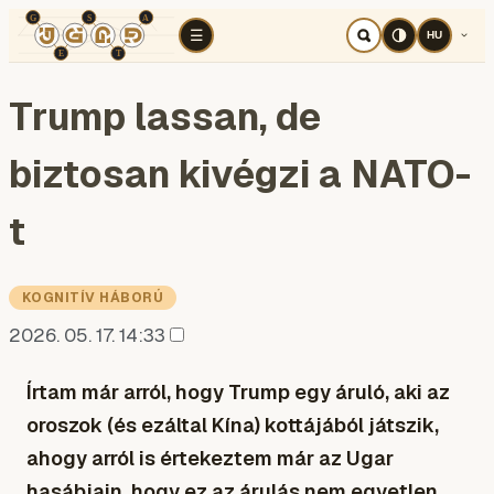
TÉR
ELEMZÉS
KOGNITÍV HÁBORÚ
RÉ
☰
HU
Trump lassan, de
biztosan kivégzi a NATO-
t
KOGNITÍV HÁBORÚ
2026. 05. 17. 14:33
Írtam már arról, hogy Trump egy áruló, aki az
oroszok (és ezáltal Kína) kottájából játszik,
ahogy arról is értekeztem már az Ugar
hasábjain, hogy ez az árulás nem egyetlen