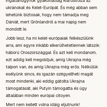
ingatlanügynök gyakorlatilag kiárusította az
ukránokat és Kelet-Európát. És még abban sem
lehetünk biztosak, hogy nem támadja meg
Dániát, mert Grönlandról a mai napig nem
mondott le.
Jobb lesz, ha mi kelet-európaiak felkészülünk
arra, ami egyre inkább elkerülhetetlennek látszik:
háború Oroszországgal. És azt kell mondanom,
ezt addig kell megoldjuk, amíg Ukrajna még
talpon van, és amíg Ukrajna még erős. Nélkülük
esélyünk sincs, és igazán szégyellheti magát
most mindenki, aki eddig gátolta Ukrajna
támogatását, aki Putyin támogatta és úgy
általában minden európai citoyen.
Mert nem kellett volna idáig eljutnunk!