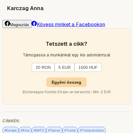
Karczag Anna
Kövess minket a Facebookon
Megosztás
Tetszett a cikk?
Támogassa a munkánkat egy kis adománnyal
20 RON
5 EUR
1500 HUF
Egyéni összeg
Biztonságos fizetés Stripe-on keresztül • Min. 2 EUR
CÍMKÉK:
#
#
#
#
#
#
Európa
Kína
NATO
Tajvan
Trump
Trump árulása