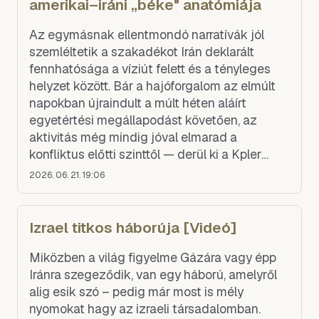
amerikai–iráni „béke" anatómiája
Az egymásnak ellentmondó narratívák jól
szemléltetik a szakadékot Irán deklarált
fennhatósága a víziút felett és a tényleges
helyzet között. Bár a hajóforgalom az elmúlt
napokban újraindult a múlt héten aláírt
egyetértési megállapodást követően, az
aktivitás még mindig jóval elmarad a
konfliktus előtti szinttől — derül ki a Kpler
tengerhajózási elemzőcég adataiból.Ha
2026. 06. 21. 19:06
mindez nem lenne elég, Trump beveti
csodafegyverét: a vámokat. Az elnök
szokásához híven azzal fenyegetőzött, hogy
Izrael titkos háborúja [Videó]
vámokat vet ki a szorost használókra, ha 60
napon belül nem születik végleges
Miközben a világ figyelme Gázára vagy épp
megállapodás. Vance várhatóan vasárnap
Iránra szegeződik, van egy háború, amelyről
találkozik iráni tisztviselőkkel, miközben
alig esik szó – pedig már most is mély
mindkét fél igyekszik életben tartani a
nyomokat hagy az izraeli társadalomban.