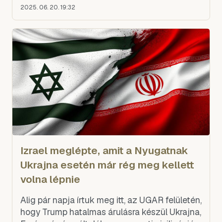
megállapodás keretrendszerét. A szoros a
2025. 06. 20. 19:32
globális olajszállítmányok mintegy 20
százalékát bonyolítja le, így bármilyen
elhúzódó fennakadás az energiapiacokra
nézve világszerte komoly veszélyt jelent.
Izrael meglépte, amit a Nyugatnak
Ukrajna esetén már rég meg kellett
volna lépnie
Alig pár napja írtuk meg itt, az UGAR felületén,
hogy Trump hatalmas árulásra készül Ukrajna,