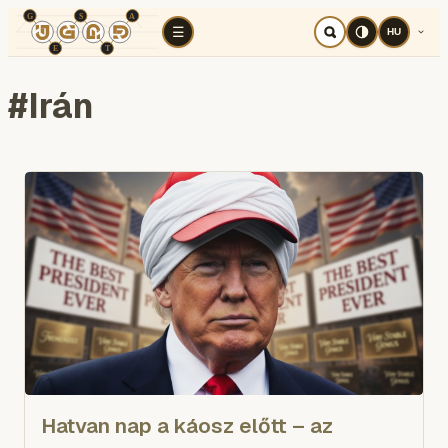
TÉR
ELEMZÉS
KOGNITÍV HÁBORÚ
RÉ
☰
HU
#
Irán
Hatvan nap a káosz előtt – az