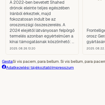
A 2022-ben bevetett Shahed
tovább nehezítette a nyomozók
drónok eleinte teljes egészében
dolgát.
Iránból érkeztek, majd
fokozatosan indult be az
oroszországi összeszerelés. A
2024 elejétől látványosan felpörgő
Frontelli
termelés azonban egyértelműen a
orosz Ge
kínai támogatásnak köszönhető: a
gyártásár
jelentés részletesen felsorolja a
2025. 08. 26. 13:20
2025. 08. 22.
Pekingből származó alkatrészeket
a navigációs moduloktól egészen
Gesta
Si vis pacem, para bellum. Si vis bellum, para pace
a benzinmotorokig.
Adatkezelési tájékoztató
Impresszum