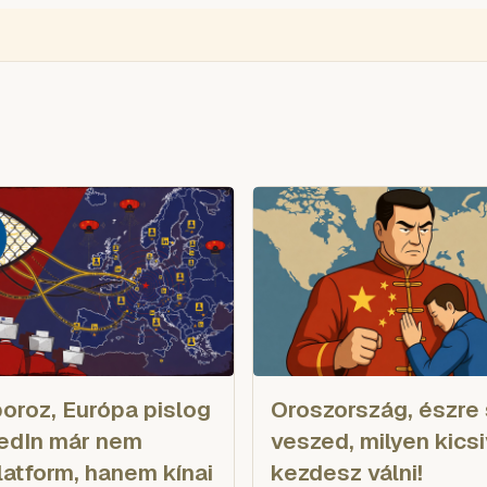
ÉGIÓ
ENGLISH
VIDEÓ
BLOGOK
VOKS
TOLVAJMONITOR
SZA
boroz, Európa pislog
Oroszország, észre
kedIn már nem
veszed, milyen kics
latform, hanem kínai
kezdesz válni!