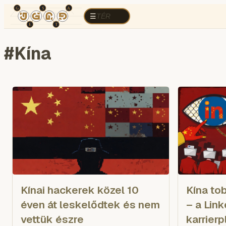
TÉR
ELEMZÉS
KOGNITÍV HÁBORÚ
R
TÉR
☰
#
Kína
Kínai hackerek közel 10
Kína to
éven át leskelődtek és nem
– a Lin
vettük észre
karrierp