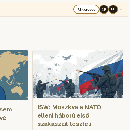
BAD UKRAJNA
Română
Keresés
HU
ISW: Moszkva a NATO
 sem
elleni háború első
ivé
szakaszait teszteli