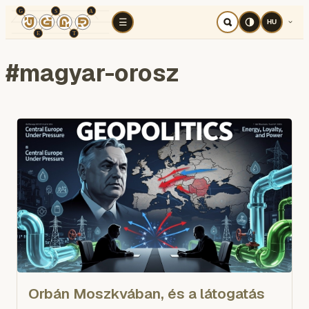
TÉR
ELEMZÉS
KOGNITÍV HÁBORÚ
RÉ
☰
HU
#
magyar-orosz
Orbán Moszkvában, és a látogatás