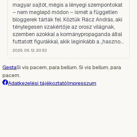
magyar sajtót, mégis a lényegi szempontokat
– nem meglepő módon – ismét a független
bloggerek tárták fel. Köztük Rácz András, aki
ténylegesen szakértője az orosz világnak,
szemben azokkal a kormánypropaganda által
futtatott figurákkal, akik leginkább a „hasznos
idióta” és a „kitartott” határvidékén mozognak
2025. 05. 12. 20:53
– mint
Gesta
Si vis pacem, para bellum. Si vis bellum, para
pacem.
Adatkezelési tájékoztató
Impresszum