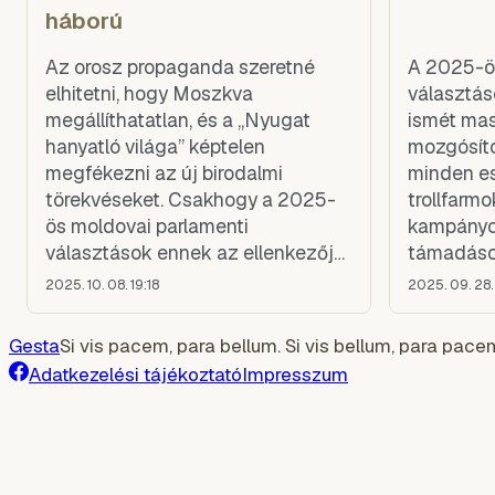
háború
Az orosz propaganda szeretné
A 2025-ös
elhitetni, hogy Moszkva
választás
megállíthatatlan, és a „Nyugat
ismét mas
hanyatló világa” képtelen
mozgósítot
megfékezni az új birodalmi
minden es
törekvéseket. Csakhogy a 2025-
trollfarm
ös moldovai parlamenti
kampányok,
választások ennek az ellenkezőjét
támadások
bizonyították. Moldova, ez a
törékenys
2025. 10. 08. 19:18
2025. 09. 28. 
néhány milliós, sokáig a
Dnyeszter
posztszovjet szürkezónában
terület, a
Gesta
Si vis pacem, para bellum. Si vis bellum, para pace
rekedt ország, világossá tette: a
vagy a pol
Adatkezelési tájékoztató
Impresszum
Kreml hibrid háborúja nem
moldáv t
verhetetlen, ha okosan,
kritikus p
következete