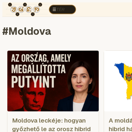
TÉR
ELEMZÉS
KOGNITÍV HÁBORÚ
R
TÉR
☰
#
Moldova
Moldova leckéje: hogyan
A moldá
győzhető le az orosz hibrid
hibrid h