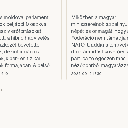
 moldovai parlamenti
Miközben a magyar
ok céljából Moszkva
miniszterelnök azzal nyu
szív erőforrásokat
népét és önmagát, hogy 
t: a hibrid hadviselés
Föderáció nem támadja
zközét bevetette —
NATO-t, addig a lengyel e
ok, dezinformációs
dróntámadást követően 
 kiber- és fizikai
párti sajtó egészen más
 formájában. A belső
nézőpontból magyarázz
égek — mint a
eseményeket. Nem táma
16:10
2025. 09. 19. 17:30
-melléki szakadár
Moszkva a NATO-t - egye
z orosz ajkú lakosság
csak azért, mert ők annyi
m.
itikai eliten belüli orosz-
annyira rendesek, hogy 
örésvonalak — most mind
akarnak casus belli-t. Kü
ontk
az Orosz Föderáció bék