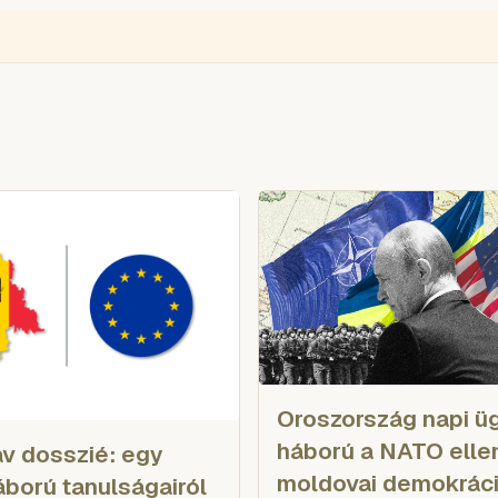
ÉGIÓ
ENGLISH
VIDEÓ
BLOGOK
VOKS
TOLVAJMONITOR
SZA
Oroszország napi üg
háború a NATO elle
v dosszié: egy
moldovai demokrác
áború tanulságairól