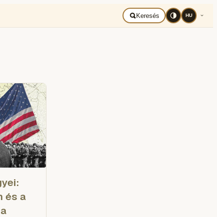
BAD UKRAJNA
Română
Keresés
HU
yei:
n és a
ia