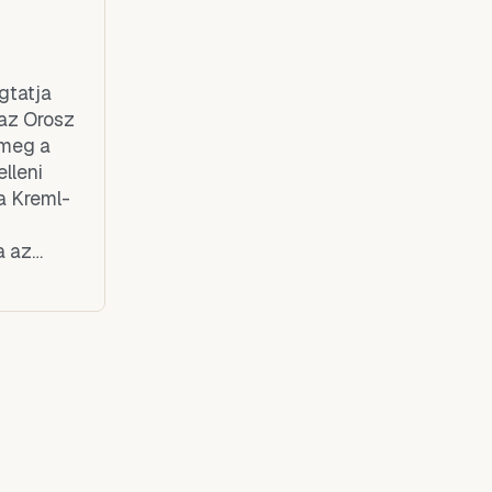
gtatja
az Orosz
 meg a
lleni
a Kreml-
a az
dja meg
lőre! - és
ra, de
nem
lönben is,