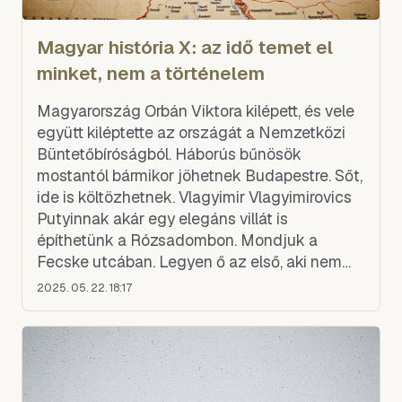
Magyar história X: az idő temet el
minket, nem a történelem
Magyarország Orbán Viktora kilépett, és vele
együtt kiléptette az országát a Nemzetközi
Büntetőbíróságból. Háborús bűnösök
mostantól bármikor jöhetnek Budapestre. Sőt,
ide is költözhetnek. Vlagyimir Vlagyimirovics
Putyinnak akár egy elegáns villát is
építhetünk a Rózsadombon. Mondjuk a
Fecske utcában. Legyen ő az első, aki nem
csinál nyarat, mert nekünk orosz tél kell, mint
2025. 05. 22. 18:17
egy falat kenyér.