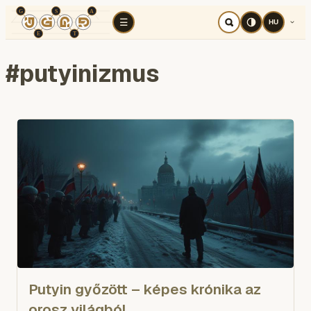
TÉR
ELEMZÉS
KOGNITÍV HÁBORÚ
RÉ
☰
HU
#
putyinizmus
Putyin győzött – képes krónika az
orosz világból