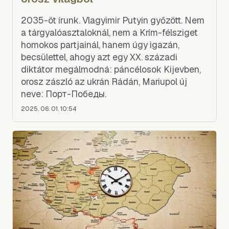
2035-öt írunk. Vlagyimir Putyin győzött. Nem
a tárgyalóasztaloknál, nem a Krím-félsziget
homokos partjainál, hanem úgy igazán,
becsülettel, ahogy azt egy XX. századi
diktátor megálmodná: páncélosok Kijevben,
orosz zászló az ukrán Rádán, Mariupol új
neve: Порт-Победы.
2025. 06. 01. 10:54