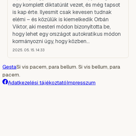
egy komplett diktatúrát vezet, és még tapsot
is kap érte. Ilyesmit csak kevesen tudnak
elérni – és közülük is kiemelkedik Orbán
Viktor, aki mesteri módon bizonyította be,
hogy lehet egy országot autokratikus módon
kormányozni úgy, hogy közben
demokráciának hívják.
2025. 05. 15. 14:33
Gesta
Si vis pacem, para bellum. Si vis bellum, para
pacem.
Adatkezelési tájékoztató
Impresszum